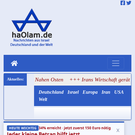
 den Nahen Osten
+++ Irans Wirtschaft gerät ins Wanken, Tr
Deutschland
Israel
Europa
Iran
USA
Welt
34% erreicht · jetzt zuerst 150 Euro nötig
x
HEUTE WICHTIG
Jeder kleine Betrag hilft jetzt