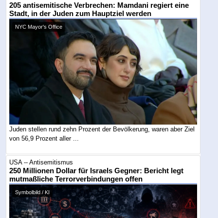
205 antisemitische Verbrechen: Mamdani regiert eine
Stadt, in der Juden zum Hauptziel werden
NYC Mayor's Office
Juden stellen rund zehn Prozent der Bevölkerung, waren aber Ziel
von 56,9 Prozent aller ...
USA -- Antisemitismus
250 Millionen Dollar für Israels Gegner: Bericht legt
mutmaßliche Terrorverbindungen offen
Symbolbild / KI