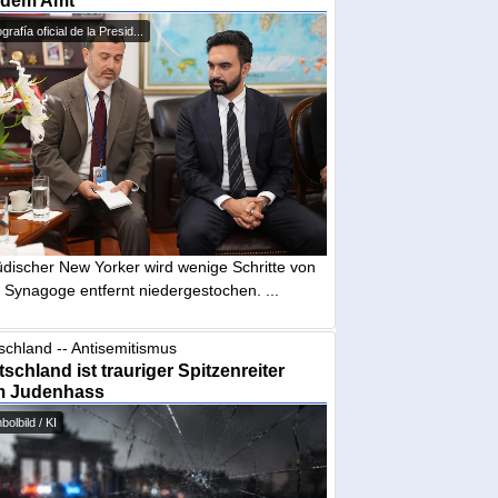
 dem Amt
grafía oficial de la Presid...
üdischer New Yorker wird wenige Schritte von
 Synagoge entfernt niedergestochen. ...
schland -- Antisemitismus
schland ist trauriger Spitzenreiter
m Judenhass
olbild / KI