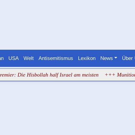
an
USA
Welt
Antisemitismus
Lexikon
News
Über
Die Hisbollah half Israel am meisten
+++ Munition an Bor