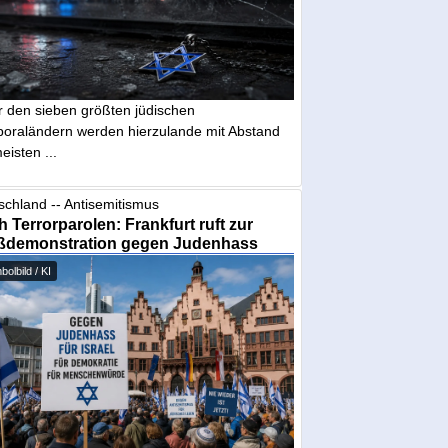
r den sieben größten jüdischen
poraländern werden hierzulande mit Abstand
eisten ...
schland -- Antisemitismus
 Terrorparolen: Frankfurt ruft zur
ßdemonstration gegen Judenhass
olbild / KI