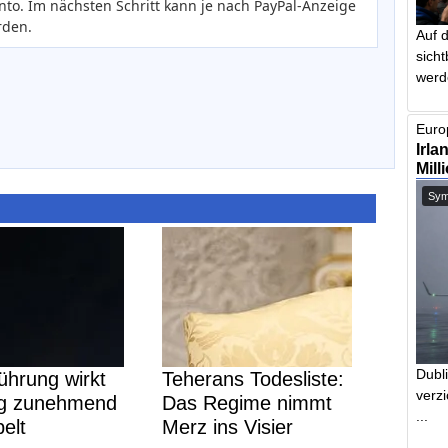
nto. Im nächsten Schritt kann je nach PayPal-Anzeige
rden.
Auf 
sich
werd
Europ
Irla
Mill
Symb
Dubl
ührung wirkt
Teherans Todesliste:
verzi
eg zunehmend
Das Regime nimmt
...
elt
Merz ins Visier