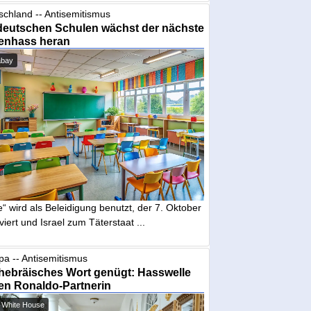
schland -- Antisemitismus
deutschen Schulen wächst der nächste
enhass heran
abay
“ wird als Beleidigung benutzt, der 7. Oktober
iviert und Israel zum Täterstaat ...
pa -- Antisemitismus
hebräisches Wort genügt: Hasswelle
en Ronaldo-Partnerin
 White House