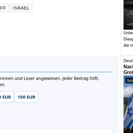
IFF
ISRAEL
Unte
Dias
die m
Deut
Nach
Gro
rinnen und Leser angewiesen. Jeder Beitrag hilft,
Symb
en.
0 EUR
100 EUR