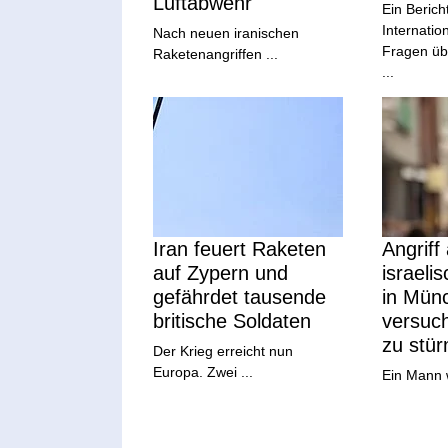
Luftabwehr
Ein Berich
Internatio
Nach neuen iranischen
Fragen übe
Raketenangriffen ...
...
Iran feuert Raketen
Angriff
auf Zypern und
israeli
gefährdet tausende
in Mün
britische Soldaten
versuc
zu stü
Der Krieg erreicht nun
Europa. Zwei ...
Ein Mann wi