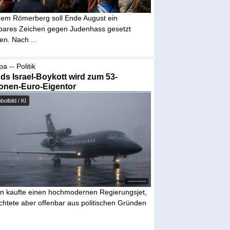
dem Römerberg soll Ende August ein
tbares Zeichen gegen Judenhass gesetzt
en. Nach ...
a -- Politik
nds Israel-Boykott wird zum 53-
ionen-Euro-Eigentor
olbild / KI
in kaufte einen hochmodernen Regierungsjet,
chtete aber offenbar aus politischen Gründen