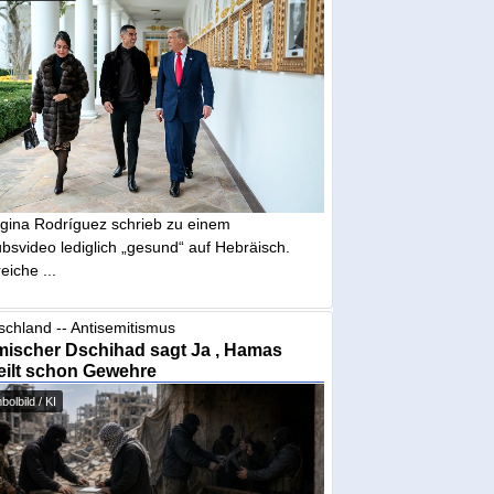
gina Rodríguez schrieb zu einem
bsvideo lediglich „gesund“ auf Hebräisch.
eiche ...
schland -- Antisemitismus
mischer Dschihad sagt Ja , Hamas
eilt schon Gewehre
olbild / KI