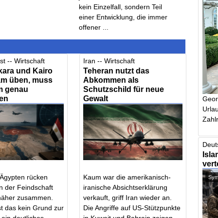
kein Einzelfall, sondern Teil
einer Entwicklung, die immer
offener ...
t -- Wirtschaft
Iran -- Wirtschaft
ara und Kairo
Teheran nutzt das
m üben, muss
Abkommen als
m genau
Schutzschild für neue
en
Gewalt
Geor
Urlau
Zahlr
Deut
Isla
vert
 Ägypten rücken
Kaum war die amerikanisch-
Symb
n der Feindschaft
iranische Absichtserklärung
h näher zusammen.
verkauft, griff Iran wieder an.
ist das kein Grund zur
Die Angriffe auf US-Stützpunkte