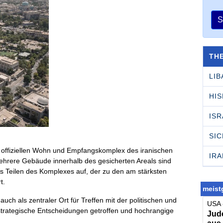
S
TH
LI
HI
ISR
SI
offiziellen Wohn und Empfangskomplex des iranischen
IRA
hrere Gebäude innerhalb des gesicherten Areals sind
us Teilen des Komplexes auf, der zu den am stärksten
t.
meistg
uch als zentraler Ort für Treffen mit der politischen und
USA 
strategische Entscheidungen getroffen und hochrangige
Jude