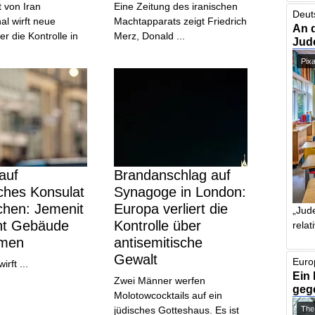
t von Iran
Eine Zeitung des iranischen
Deut
nal wirft neue
Machtapparats zeigt Friedrich
An 
r die Kontrolle in
Merz, Donald ...
Jud
Pix
 auf
Brandanschlag auf
sches Konsulat
Synagoge in London:
chen: Jemenit
Europa verliert die
„Jude
ht Gebäude
Kontrolle über
relat
rmen
antisemitische
Gewalt
Euro
rft ...
Ein 
Zwei Männer werfen
geg
Molotowcocktails auf ein
jüdisches Gotteshaus. Es ist
The