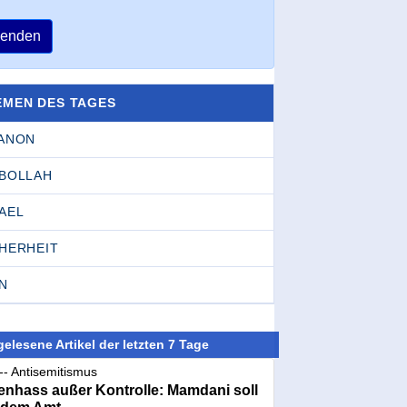
enden
EMEN DES TAGES
BANON
SBOLLAH
AEL
CHERHEIT
N
elesene Artikel der letzten 7 Tage
-- Antisemitismus
nhass außer Kontrolle: Mamdani soll