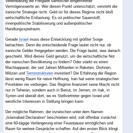
Vereinbarung die Freigabe sämtlicher eingefrorener
Vermögenswerte an. Wer diesen Punkt unterschätzt, versteht die
iranische Strategie nicht. Geld ist für dieses Regime nicht bloß
wirtschaftliche Entlastung. Es ist politischer Sauerstoff,
innenpolitische Stabilisierung und außenpolitischer
Handlungsspielraum.
Gerade
Israel
muss diese Entwicklung mit größter Sorge
betrachten. Denn die entscheidende Frage lautet nicht nur, ob
iranische Gelder freigegeben werden. Die Frage lautet, was danach
geschieht. Wird dieses Geld genutzt, um die wirtschaftliche Not
der iranischen Bevölkerung zu lindern? Oder stärkt es einen
Machtapparat, der seit Jahren Milliarden in Raketen, Drohnen,
Milizen und
Terrorstrukturen
investiert? Die Erfahrung der Region
lässt wenig Raum für naive Hoffnung. Iran hat seine strategischen
Prioritäten nie verborgen. Das Regime finanziert seine Macht nicht
nur in Teheran, sondern auch in Beirut, im Jemen, im Irak, in
Syrien und überall dort, wo es Stellvertreter gegen Israel und
westliche Interessen in Stellung bringen kann.
Der mögliche Rahmen, der inzwischen unter dem Namen
„Islamabad Declaration“ beschrieben wird, soll offenbar zunächst
eine 60-tägige Verlängerung einer Feuerpause ermöglichen und
Raum für weitere Gespräche schaffen. Auf den ersten Blick klingt