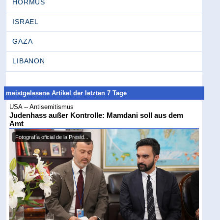
HORMUS
ISRAEL
GAZA
LIBANON
meistgelesene Artikel der letzten 7 Tage
USA -- Antisemitismus
Judenhass außer Kontrolle: Mamdani soll aus dem
Amt
Fotografía oficial de la Presid...