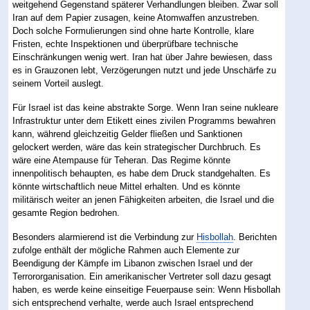
weitgehend Gegenstand späterer Verhandlungen bleiben. Zwar soll
Iran auf dem Papier zusagen, keine Atomwaffen anzustreben.
Doch solche Formulierungen sind ohne harte Kontrolle, klare
Fristen, echte Inspektionen und überprüfbare technische
Einschränkungen wenig wert. Iran hat über Jahre bewiesen, dass
es in Grauzonen lebt, Verzögerungen nutzt und jede Unschärfe zu
seinem Vorteil auslegt.
Für Israel ist das keine abstrakte Sorge. Wenn Iran seine nukleare
Infrastruktur unter dem Etikett eines zivilen Programms bewahren
kann, während gleichzeitig Gelder fließen und Sanktionen
gelockert werden, wäre das kein strategischer Durchbruch. Es
wäre eine Atempause für Teheran. Das Regime könnte
innenpolitisch behaupten, es habe dem Druck standgehalten. Es
könnte wirtschaftlich neue Mittel erhalten. Und es könnte
militärisch weiter an jenen Fähigkeiten arbeiten, die Israel und die
gesamte Region bedrohen.
Besonders alarmierend ist die Verbindung zur
Hisbollah
. Berichten
zufolge enthält der mögliche Rahmen auch Elemente zur
Beendigung der Kämpfe im Libanon zwischen Israel und der
Terrororganisation. Ein amerikanischer Vertreter soll dazu gesagt
haben, es werde keine einseitige Feuerpause sein: Wenn Hisbollah
sich entsprechend verhalte, werde auch Israel entsprechend