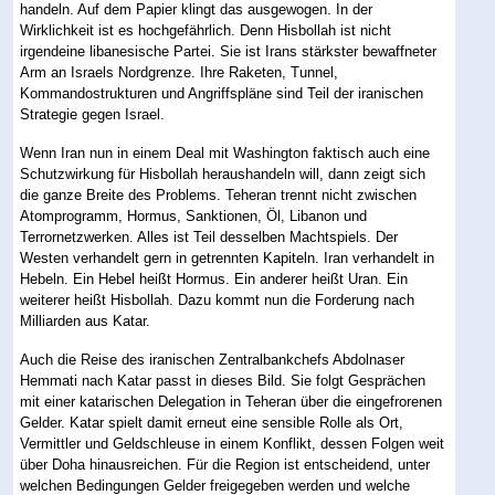
handeln. Auf dem Papier klingt das ausgewogen. In der
Wirklichkeit ist es hochgefährlich. Denn Hisbollah ist nicht
irgendeine libanesische Partei. Sie ist Irans stärkster bewaffneter
Arm an Israels Nordgrenze. Ihre Raketen, Tunnel,
Kommandostrukturen und Angriffspläne sind Teil der iranischen
Strategie gegen Israel.
Wenn Iran nun in einem Deal mit Washington faktisch auch eine
Schutzwirkung für Hisbollah heraushandeln will, dann zeigt sich
die ganze Breite des Problems. Teheran trennt nicht zwischen
Atomprogramm, Hormus, Sanktionen, Öl, Libanon und
Terrornetzwerken. Alles ist Teil desselben Machtspiels. Der
Westen verhandelt gern in getrennten Kapiteln. Iran verhandelt in
Hebeln. Ein Hebel heißt Hormus. Ein anderer heißt Uran. Ein
weiterer heißt Hisbollah. Dazu kommt nun die Forderung nach
Milliarden aus Katar.
Auch die Reise des iranischen Zentralbankchefs Abdolnaser
Hemmati nach Katar passt in dieses Bild. Sie folgt Gesprächen
mit einer katarischen Delegation in Teheran über die eingefrorenen
Gelder. Katar spielt damit erneut eine sensible Rolle als Ort,
Vermittler und Geldschleuse in einem Konflikt, dessen Folgen weit
über Doha hinausreichen. Für die Region ist entscheidend, unter
welchen Bedingungen Gelder freigegeben werden und welche