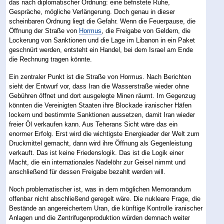
das nach diplomatischer Ordnung: eine befristete Ruhe,
Gespräche, mögliche Verlängerung. Doch genau in dieser
scheinbaren Ordnung liegt die Gefahr. Wenn die Feuerpause, die
Öffnung der Straße von
Hormus
, die Freigabe von Geldern, die
Lockerung von Sanktionen und die Lage im Libanon in ein Paket
geschnürt werden, entsteht ein Handel, bei dem Israel am Ende
die Rechnung tragen könnte.
Ein zentraler Punkt ist die Straße von Hormus. Nach Berichten
sieht der Entwurf vor, dass Iran die Wasserstraße wieder ohne
Gebühren öffnet und dort ausgelegte Minen räumt. Im Gegenzug
könnten die Vereinigten Staaten ihre Blockade iranischer Häfen
lockern und bestimmte Sanktionen aussetzen, damit Iran wieder
freier Öl verkaufen kann. Aus Teherans Sicht wäre das ein
enormer Erfolg. Erst wird die wichtigste Energieader der Welt zum
Druckmittel gemacht, dann wird ihre Öffnung als Gegenleistung
verkauft. Das ist keine Friedenslogik. Das ist die Logik einer
Macht, die ein internationales Nadelöhr zur Geisel nimmt und
anschließend für dessen Freigabe bezahlt werden will.
Noch problematischer ist, was in dem möglichen Memorandum
offenbar nicht abschließend geregelt wäre. Die nukleare Frage, die
Bestände an angereichertem Uran, die künftige Kontrolle iranischer
Anlagen und die Zentrifugenproduktion würden demnach weiter