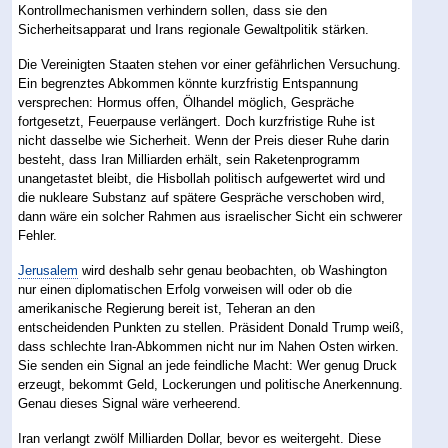
Kontrollmechanismen verhindern sollen, dass sie den
Sicherheitsapparat und Irans regionale Gewaltpolitik stärken.
Die Vereinigten Staaten stehen vor einer gefährlichen Versuchung.
Ein begrenztes Abkommen könnte kurzfristig Entspannung
versprechen: Hormus offen, Ölhandel möglich, Gespräche
fortgesetzt, Feuerpause verlängert. Doch kurzfristige Ruhe ist
nicht dasselbe wie Sicherheit. Wenn der Preis dieser Ruhe darin
besteht, dass Iran Milliarden erhält, sein Raketenprogramm
unangetastet bleibt, die Hisbollah politisch aufgewertet wird und
die nukleare Substanz auf spätere Gespräche verschoben wird,
dann wäre ein solcher Rahmen aus israelischer Sicht ein schwerer
Fehler.
Jerusalem
wird deshalb sehr genau beobachten, ob Washington
nur einen diplomatischen Erfolg vorweisen will oder ob die
amerikanische Regierung bereit ist, Teheran an den
entscheidenden Punkten zu stellen. Präsident Donald Trump weiß,
dass schlechte Iran-Abkommen nicht nur im Nahen Osten wirken.
Sie senden ein Signal an jede feindliche Macht: Wer genug Druck
erzeugt, bekommt Geld, Lockerungen und politische Anerkennung.
Genau dieses Signal wäre verheerend.
Iran verlangt zwölf Milliarden Dollar, bevor es weitergeht. Diese