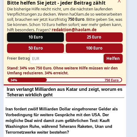
Bitte helfen Sie jetzt - jeder Beitrag zählt
Die bisherige Hilfe reicht nicht, um die nächsten laufenden
Verpflichtungen zu decken. Wenn haOlam.de so weiterarbeiten
soll, brauchen wir jetzt kurzfristig
750 Euro
. Bitte geben Sie, was
Sie können. Schon 10 Euro helfen sofort; wer mehr geben kann,
hilft besonders. Fragen?
redaktion@haolam.de
10 Euro
25 Euro
50 Euro
100 Euro
Helfen
Freier Betrag
Stand: 34% von 750 Euro.
Ohne weitere Hilfe müssen wir den
Umfang reduzieren.
34% erreicht.
34%
750 Euro
Iran verlangt Milliarden aus Katar und zeigt, worum es
Teheran wirklich geht
Iran fordert zwölf Milliarden Dollar eingefrorener Gelder als
Vorbedingung für weitere Gespräche mit den USA. Der
mögliche Deal wird damit zum gefährlichen Test: Kauft
Washington Ruhe, während Teherans Raketen, Uran und
Terrornetzwerke weiter bestehen?