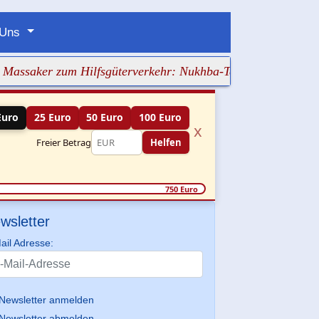
 Uns
r zum Hilfsgüterverkehr: Nukhba-Terrorist bei Kerem Shalo
Euro
25 Euro
50 Euro
100 Euro
x
Freier Betrag
Helfen
750 Euro
wsletter
ail Adresse:
Newsletter anmelden
Newsletter abmelden