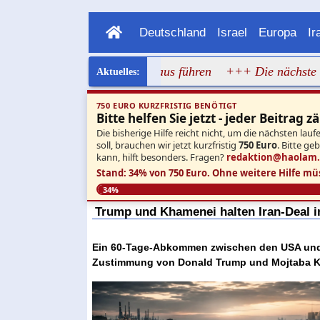
Deutschland
Israel
Europa
Ir
s ins New Yorker Rathaus führen
+++ Die nächste Sprengst
750 EURO KURZFRISTIG BENÖTIGT
Bitte helfen Sie jetzt - jeder Beitrag zä
Die bisherige Hilfe reicht nicht, um die nächsten l
soll, brauchen wir jetzt kurzfristig
750 Euro
. Bitte ge
kann, hilft besonders. Fragen?
redaktion@haolam
Stand: 34% von 750 Euro.
Ohne weitere Hilfe mü
34%
Trump und Khamenei halten Iran-Deal 
Ein 60-Tage-Abkommen zwischen den USA und I
Zustimmung von Donald Trump und Mojtaba Kha