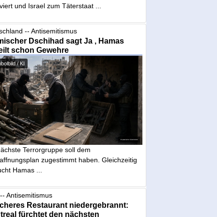
iviert und Israel zum Täterstaat ...
schland -- Antisemitismus
mischer Dschihad sagt Ja , Hamas
eilt schon Gewehre
olbild / KI
nächste Terrorgruppe soll dem
affnungsplan zugestimmt haben. Gleichzeitig
ucht Hamas ...
-- Antisemitismus
cheres Restaurant niedergebrannt:
real fürchtet den nächsten