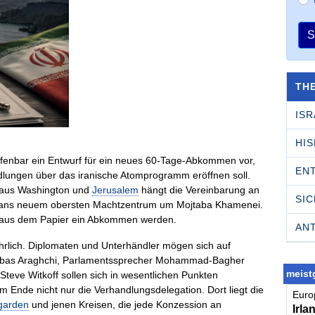
S
TH
ISR
HI
offenbar ein Entwurf für ein neues 60-Tage-Abkommen vor,
EN
dlungen über das iranische Atomprogramm eröffnen soll.
n aus Washington und
Jerusalem
hängt die Vereinbarung an
SI
rans neuem obersten Machtzentrum um Mojtaba Khamenei.
nn aus dem Papier ein Abkommen werden.
AN
hrlich. Diplomaten und Unterhändler mögen sich auf
Abbas Araghchi, Parlamentssprecher Mohammad-Bagher
meistg
eve Witkoff sollen sich in wesentlichen Punkten
 Ende nicht nur die Verhandlungsdelegation. Dort liegt die
Europ
garden
und jenen Kreisen, die jede Konzession an
Irla