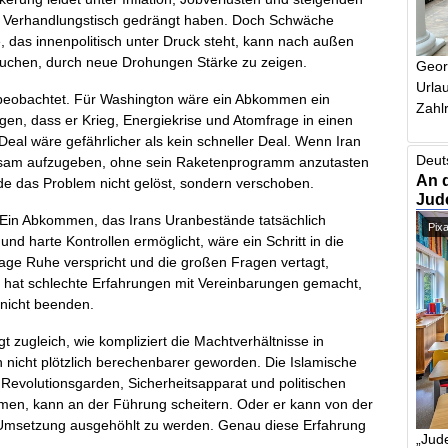
n Verhandlungstisch gedrängt haben. Doch Schwäche
 das innenpolitisch unter Druck steht, kann nach außen
uchen, durch neue Drohungen Stärke zu zeigen.
Geor
Urlau
beobachtet. Für Washington wäre ein Abkommen ein
Zahlr
igen, dass er Krieg, Energiekrise und Atomfrage in einen
eal wäre gefährlicher als kein schneller Deal. Wenn Iran
Deut
rksam aufzugeben, ohne sein Raketenprogramm anzutasten
An 
rde das Problem nicht gelöst, sondern verschoben.
Jud
. Ein Abkommen, das Irans Uranbestände tatsächlich
Pix
und harte Kontrollen ermöglicht, wäre ein Schritt in die
Tage Ruhe verspricht und die großen Fragen vertagt,
el hat schlechte Erfahrungen mit Vereinbarungen gemacht,
 nicht beenden.
ugleich, wie kompliziert die Machtverhältnisse in
 nicht plötzlich berechenbarer geworden. Die Islamische
t, Revolutionsgarden, Sicherheitsapparat und politischen
mmen, kann an der Führung scheitern. Oder er kann von der
msetzung ausgehöhlt zu werden. Genau diese Erfahrung
„Jude