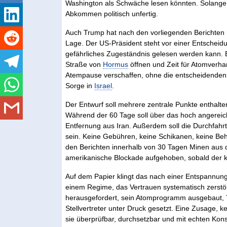
Washington als Schwäche lesen könnten. Solange M
Abkommen politisch unfertig.
Auch Trump hat nach den vorliegenden Berichten n
Lage. Der US-Präsident steht vor einer Entscheidun
gefährliches Zugeständnis gelesen werden kann. 
Straße von
Hormus
öffnen und Zeit für Atomverha
Atempause verschaffen, ohne die entscheidenden 
Sorge in
Israel
.
Der Entwurf soll mehrere zentrale Punkte enthalten.
Während der 60 Tage soll über das hoch angerei
Entfernung aus Iran. Außerdem soll die Durchfah
sein. Keine Gebühren, keine Schikanen, keine Beh
den Berichten innerhalb von 30 Tagen Minen aus
amerikanische Blockade aufgehoben, sobald der kom
Auf dem Papier klingt das nach einer Entspannung. 
einem Regime, das Vertrauen systematisch zerstört
herausgefordert, sein Atomprogramm ausgebaut, T
Stellvertreter unter Druck gesetzt. Eine Zusage, 
sie überprüfbar, durchsetzbar und mit echten Kons