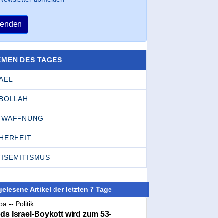
enden
EMEN DES TAGES
AEL
SBOLLAH
TWAFFNUNG
CHERHEIT
TISEMITISMUS
elesene Artikel der letzten 7 Tage
a -- Politik
nds Israel-Boykott wird zum 53-