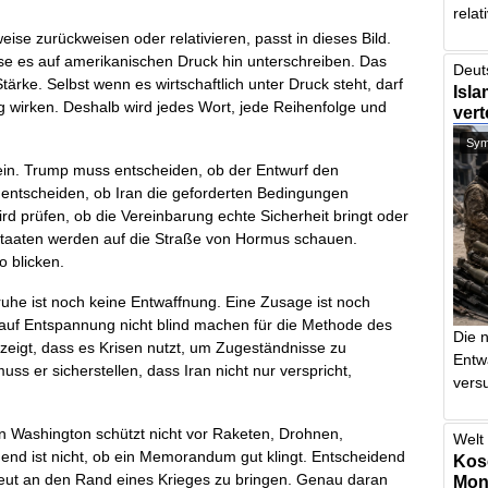
relat
eise zurückweisen oder relativieren, passt in dieses Bild.
sse es auf amerikanischen Druck hin unterschreiben. Das
Deut
ärke. Selbst wenn es wirtschaftlich unter Druck steht, darf
Isla
g wirken. Deshalb wird jedes Wort, jede Reihenfolge und
vert
Symb
in. Trump muss entscheiden, ob der Entwurf den
entscheiden, ob Iran die geforderten Bedingungen
 wird prüfen, ob die Vereinbarung echte Sicherheit bringt oder
staaten werden auf die Straße von Hormus schauen.
o blicken.
uhe ist noch keine Entwaffnung. Eine Zusage ist noch
 auf Entspannung nicht blind machen für die Methode des
Die 
eigt, dass es Krisen nutzt, um Zugeständnisse zu
Entw
ss er sicherstellen, dass Iran nicht nur verspricht,
vers
 in Washington schützt nicht vor Raketen, Drohnen,
Welt 
dend ist nicht, ob ein Memorandum gut klingt. Entscheidend
Kos
rneut an den Rand eines Krieges zu bringen. Genau daran
Mont