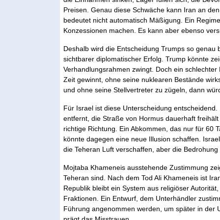
Preisen. Genau diese Schwäche kann Iran an de
bedeutet nicht automatisch Mäßigung. Ein Regime,
Konzessionen machen. Es kann aber ebenso vers
Deshalb wird die Entscheidung Trumps so genau 
sichtbarer diplomatischer Erfolg. Trump könnte ze
Verhandlungsrahmen zwingt. Doch ein schlechter D
Zeit gewinnt, ohne seine nuklearen Bestände wi
und ohne seine Stellvertreter zu zügeln, dann wü
Für Israel ist diese Unterscheidung entscheidend
entfernt, die Straße von Hormus dauerhaft freihält 
richtige Richtung. Ein Abkommen, das nur für 60 
könnte dagegen eine neue Illusion schaffen. Isra
die Teheran Luft verschaffen, aber die Bedrohung
Mojtaba Khameneis ausstehende Zustimmung zeigt z
Teheran sind. Nach dem Tod Ali Khameneis ist Iran
Republik bleibt ein System aus religiöser Autoritä
Fraktionen. Ein Entwurf, dem Unterhändler zusti
Führung angenommen werden, um später in der U
prägt das Misstrauen.