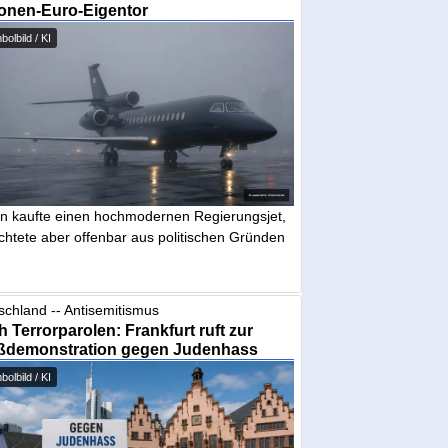
ionen-Euro-Eigentor
olbild / KI
in kaufte einen hochmodernen Regierungsjet,
chtete aber offenbar aus politischen Gründen
schland -- Antisemitismus
 Terrorparolen: Frankfurt ruft zur
ßdemonstration gegen Judenhass
olbild / KI