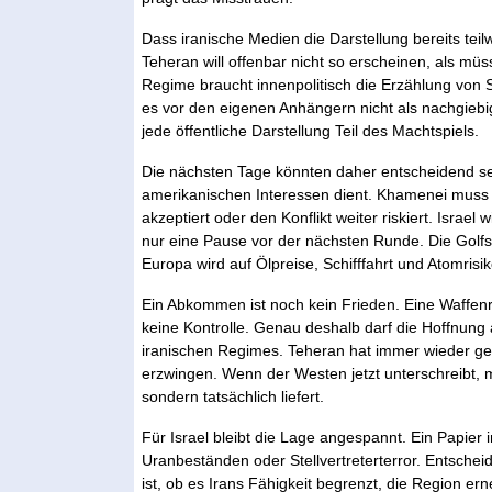
Dass iranische Medien die Darstellung bereits teilw
Teheran will offenbar nicht so erscheinen, als mü
Regime braucht innenpolitisch die Erzählung von St
es vor den eigenen Anhängern nicht als nachgiebi
jede öffentliche Darstellung Teil des Machtspiels.
Die nächsten Tage könnten daher entscheidend se
amerikanischen Interessen dient. Khamenei muss 
akzeptiert oder den Konflikt weiter riskiert. Israel
nur eine Pause vor der nächsten Runde. Die Golf
Europa wird auf Ölpreise, Schifffahrt und Atomrisik
Ein Abkommen ist noch kein Frieden. Eine Waffenr
keine Kontrolle. Genau deshalb darf die Hoffnung
iranischen Regimes. Teheran hat immer wieder gez
erzwingen. Wenn der Westen jetzt unterschreibt, mu
sondern tatsächlich liefert.
Für Israel bleibt die Lage angespannt. Ein Papier
Uranbeständen oder Stellvertreterterror. Entschei
ist, ob es Irans Fähigkeit begrenzt, die Region e