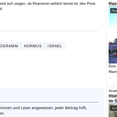
Has
 sich zeigen, ob Khamenei wirklich bereit ist, den Preis
l.
Pix
ROGRAMM
HORMUS
ISRAEL
Eine
Mann,
...
Israe
Hisb
im 
rinnen und Leser angewiesen. Jeder Beitrag hilft,
Symb
en.