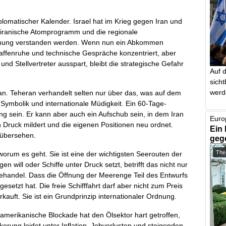
plomatischer Kalender. Israel hat im Krieg gegen Iran und
 iranische Atomprogramm und die regionale
drohung verstanden werden. Wenn nun ein Abkommen
 Waffenruhe und technische Gespräche konzentriert, aber
 Stellvertreter ausspart, bleibt die strategische Gefahr
Auf 
sich
werd
ran. Teheran verhandelt selten nur über das, was auf dem
 Symbolik und internationale Müdigkeit. Ein 60-Tage-
ng sein. Er kann aber auch ein Aufschub sein, in dem Iran
Euro
en Druck mildert und die eigenen Positionen neu ordnet.
Ein 
u übersehen.
geg
The
orum es geht. Sie ist eine der wichtigsten Seerouten der
 will oder Schiffe unter Druck setzt, betrifft das nicht nur
iehandel. Dass die Öffnung der Meerenge Teil des Entwurfs
gesetzt hat. Die freie Schifffahrt darf aber nicht zum Preis
auft. Sie ist ein Grundprinzip internationaler Ordnung.
e amerikanische Blockade hat den Ölsektor hart getroffen,
kerung leidet unter Inflation, Jobverlusten und steigenden