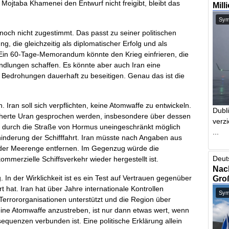
ojtaba Khamenei den Entwurf nicht freigibt, bleibt das
Mill
Symb
och nicht zugestimmt. Das passt zu seiner politischen
g, die gleichzeitig als diplomatischer Erfolg und als
Ein 60-Tage-Memorandum könnte den Krieg einfrieren, die
ndlungen schaffen. Es könnte aber auch Iran eine
Bedrohungen dauerhaft zu beseitigen. Genau das ist die
 Iran soll sich verpflichten, keine Atomwaffe zu entwickeln.
Dubl
cherte Uran gesprochen werden, insbesondere über dessen
verzi
rt durch die Straße von Hormus uneingeschränkt möglich
...
inderung der Schifffahrt. Iran müsste nach Angaben aus
 der Meerenge entfernen. Im Gegenzug würde die
Deut
merzielle Schiffsverkehr wieder hergestellt ist.
Nach
In der Wirklichkeit ist es ein Test auf Vertrauen gegenüber
Gro
 hat. Iran hat über Jahre internationale Kontrollen
Symb
errororganisationen unterstützt und die Region über
keine Atomwaffe anzustreben, ist nur dann etwas wert, wenn
equenzen verbunden ist. Eine politische Erklärung allein