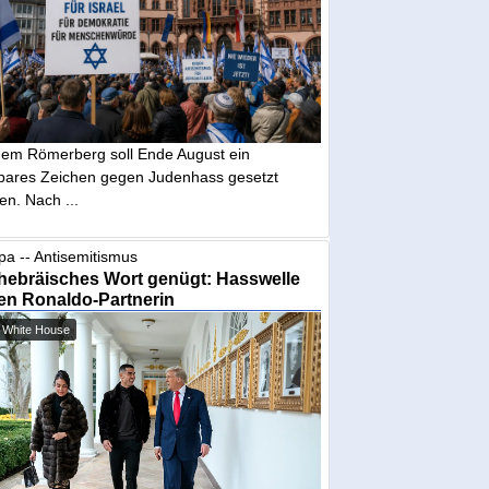
dem Römerberg soll Ende August ein
tbares Zeichen gegen Judenhass gesetzt
en. Nach ...
pa -- Antisemitismus
hebräisches Wort genügt: Hasswelle
en Ronaldo-Partnerin
 White House