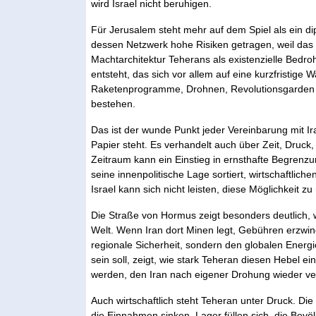
wird Israel nicht beruhigen.
Für Jerusalem steht mehr auf dem Spiel als ein di
dessen Netzwerk hohe Risiken getragen, weil das
Machtarchitektur Teherans als existenzielle Be
entsteht, das sich vor allem auf eine kurzfristige
Raketenprogramme, Drohnen, Revolutionsgarden und
bestehen.
Das ist der wunde Punkt jeder Vereinbarung mit I
Papier steht. Es verhandelt auch über Zeit, Druck,
Zeitraum kann ein Einstieg in ernsthafte Begrenzu
seine innenpolitische Lage sortiert, wirtschaftlich
Israel kann sich nicht leisten, diese Möglichkeit z
Die Straße von Hormus zeigt besonders deutlich, w
Welt. Wenn Iran dort Minen legt, Gebühren erzwingen
regionale Sicherheit, sondern den globalen Energ
sein soll, zeigt, wie stark Teheran diesen Hebel ein
werden, den Iran nach eigener Drohung wieder verk
Auch wirtschaftlich steht Teheran unter Druck. Di
die Einnahmen sinken, Lager füllen sich, die Bevöl