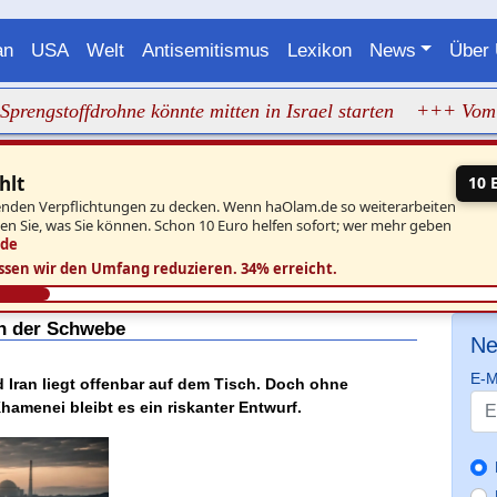
an
USA
Welt
Antisemitismus
Lexikon
News
Über
offdrohne könnte mitten in Israel starten
+++ Vom Massake
hlt
10 
aufenden Verpflichtungen zu decken. Wenn haOlam.de so weiterarbeiten
ben Sie, was Sie können. Schon 10 Euro helfen sofort; wer mehr geben
.de
ssen wir den Umfang reduzieren.
34% erreicht.
in der Schwebe
Ne
E-M
ran liegt offenbar auf dem Tisch. Doch ohne
menei bleibt es ein riskanter Entwurf.