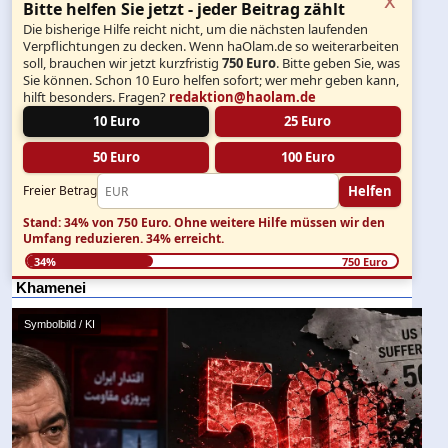
Bitte helfen Sie jetzt - jeder Beitrag zählt
Die bisherige Hilfe reicht nicht, um die nächsten laufenden
Verpflichtungen zu decken. Wenn haOlam.de so weiterarbeiten
soll, brauchen wir jetzt kurzfristig
750 Euro
. Bitte geben Sie, was
Sie können. Schon 10 Euro helfen sofort; wer mehr geben kann,
hilft besonders. Fragen?
redaktion@haolam.de
10 Euro
25 Euro
50 Euro
100 Euro
Helfen
Freier Betrag
Stand: 34% von 750 Euro.
Ohne weitere Hilfe müssen wir den
Umfang reduzieren.
34% erreicht.
34%
750 Euro
Khamenei
Symbolbild / KI