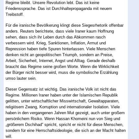
Regime bleibt. Unsere Revolution lebt. Das ist keine
Friedenssprache. Das ist Durchhaltepropaganda mit neuem
Treibstoff.
Für die iranische Bevölkerung klingt diese Siegesrhetorik offenbar
anders. Reuters berichtete, dass viele Iraner kaum Hoffnung
sehen, dass sich ihr Leben durch das Abkommen rasch
verbessern wird. Krieg, Sanktionen, Inflation, Armut und
Repression haben tiefe Spuren hinterlassen. Viele Menschen
denken nicht an geopolitischen Triumph, sondern an Preise,
Arbeit, Sicherheit, Internet, Angst und Alltag. Gerade deshalb
braucht das Regime seine großen Worte. Wenn die Wirklichkeit
der Bürger nicht besser wird, muss die symbolische Erzählung
umso lauter sein.
Dieser Gegensatz ist wichtig. Das iranische Volk ist nicht das
Regime. Millionen Iraner haben unter der Islamischen Republik
gelitten, unter wirtschaftlicher Misswirtschaft, Gewaltapparaten,
religiösem Zwang, Korruption und internationaler Isolation. Viele
haben in den vergangenen Jahren Mut gezeigt, auch unter großem
persönlichem Risiko. Wenn Hassan Khomeini nun von Sieg und
„größerem Dschihad“ spricht, spricht er nicht für diese Menschen,
sondern für eine Herrschaftsideologie, die sich an der Macht halten
will.