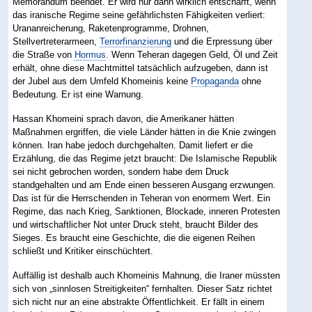
Memorandum beendet. Er wird nur dann wirklich entschärft, wenn
das iranische Regime seine gefährlichsten Fähigkeiten verliert:
Urananreicherung, Raketenprogramme, Drohnen,
Stellvertreterarmeen,
Terrorfinanzierung
und die Erpressung über
die Straße von
Hormus
. Wenn Teheran dagegen Geld, Öl und Zeit
erhält, ohne diese Machtmittel tatsächlich aufzugeben, dann ist
der Jubel aus dem Umfeld Khomeinis keine
Propaganda
ohne
Bedeutung. Er ist eine Warnung.
Hassan Khomeini sprach davon, die Amerikaner hätten
Maßnahmen ergriffen, die viele Länder hätten in die Knie zwingen
können. Iran habe jedoch durchgehalten. Damit liefert er die
Erzählung, die das Regime jetzt braucht: Die Islamische Republik
sei nicht gebrochen worden, sondern habe dem Druck
standgehalten und am Ende einen besseren Ausgang erzwungen.
Das ist für die Herrschenden in Teheran von enormem Wert. Ein
Regime, das nach Krieg, Sanktionen, Blockade, inneren Protesten
und wirtschaftlicher Not unter Druck steht, braucht Bilder des
Sieges. Es braucht eine Geschichte, die die eigenen Reihen
schließt und Kritiker einschüchtert.
Auffällig ist deshalb auch Khomeinis Mahnung, die Iraner müssten
sich von „sinnlosen Streitigkeiten“ fernhalten. Dieser Satz richtet
sich nicht nur an eine abstrakte Öffentlichkeit. Er fällt in einem