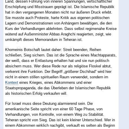
Land, dessen Führung von inneren Spannungen, wirtschaftlicher
Erschöpfung und Misstrauen geprägt ist. Die Islamische Republik
hat in den vergangenen Monaten nicht nur äußeren Druck erlebt.
Sie musste auch Proteste, harte Kritik aus eigenen politischen
Lagern und Demonstrationen von Anhängern bewältigen, die den
Kurs der Verhandlungen ablehnten. Dass selbst regimenahe Kreise
wütend auf Außenminister Abbas Araghchi reagierten, zeigt, wie
umkämpft dieses Memorandum in Teheran ist.
Khomeinis Botschaft lautet daher: Streit beenden, Reihen
schließen, Sieg sichern. Das ist die Sprache eines Machtapparats,
der weiß, dass er Entlastung erhalten hat und sie nun politisch
absichern muss. Wer diese Rede nur als religiöse Floskel abtut,
verkennt ihre Funktion. Der Begriff „größerer Dschihad“ wird hier
nicht in einem stillen spirituellen Raum verwendet, sondern im
Kontext
eines Krieges, eines Abkommens und einer
Staatspropaganda, die das Überleben der Islamischen Republik
als historischen Erfolg verkaufen will.
Für Israel muss diese Deutung alarmierend sein. Die
amerikanische Seite spricht von einer 60 Tage Phase, von
Verhandlungen, von Kontrolle, von einem Weg zu Stabilität.
Teheran spricht von Sieg. Das ist kein kleiner Unterschied. Wer in
einem Abkommen wirklich nachgibt, verkauft es selten als Beginn