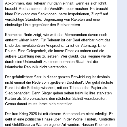
Abkommen, das Teheran nur dann einhält, wenn es sich lohnt,
braucht Mechanismen, die Verstöße teuer machen. Es braucht
klare Rückkehr von Sanktionen, harte Inspektionen, Zugriff auf
verdächtige Standorte, Begrenzung von Raketen und eine
eindeutige Linie gegenüber den Stellvertretern.
Khomeinis Rede zeigt, wie weit das Memorandum davon noch
entfernt wirken kann. Für Teheran ist der Deal offenbar nicht das
Ende des revolutionären Anspruchs. Er ist ein Atemzug. Eine
Pause. Eine Gelegenheit, die innere Front zu ordnen und die
äußere Erzählung neu zu setzen. Wer glaubt, das Regime werde
durch eine Unterschrift zu einem normalen Staat, hat die
Islamische Republik nicht verstanden.
Der gefährlichste Satz in dieser ganzen Entwicklung ist deshalb
nicht einmal die Rede vom „größeren Dschihad“. Der gefährlichste
Punkt ist die Selbstgewissheit, mit der Teheran das Papier als
Sieg behandelt. Denn Sieger geben selten freiwillig ihre stärksten
Karten ab. Sie versuchen, den nächsten Schritt vorzubereiten.
Genau darauf muss Israel sich einstellen.
Der Iran Krieg 2026 ist mit diesem Memorandum nicht erledigt. Er
geht in eine politische Phase über, in der Worte, Fristen, Kontrollen
und Geldflüsse zu Waffen eigener Art werden. Hassan Khomeini