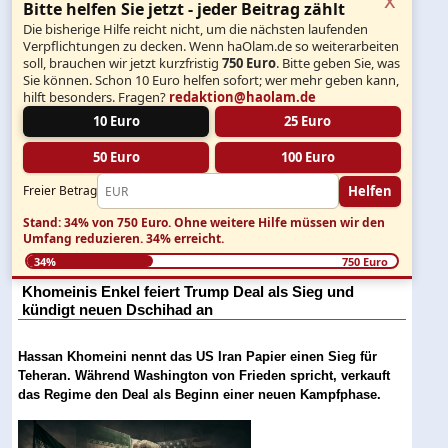
Bitte helfen Sie jetzt - jeder Beitrag zählt
Die bisherige Hilfe reicht nicht, um die nächsten laufenden
Verpflichtungen zu decken. Wenn haOlam.de so weiterarbeiten
soll, brauchen wir jetzt kurzfristig
750 Euro
. Bitte geben Sie, was
Sie können. Schon 10 Euro helfen sofort; wer mehr geben kann,
hilft besonders. Fragen?
redaktion@haolam.de
10 Euro
25 Euro
50 Euro
100 Euro
Helfen
Freier Betrag
Stand: 34% von 750 Euro.
Ohne weitere Hilfe müssen wir den
Umfang reduzieren.
34% erreicht.
34%
750 Euro
Khomeinis Enkel feiert Trump Deal als Sieg und
kündigt neuen Dschihad an
Hassan Khomeini nennt das US Iran Papier einen Sieg für
Teheran. Während Washington von Frieden spricht, verkauft
das Regime den Deal als Beginn einer neuen Kampfphase.