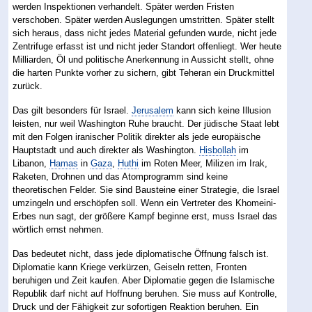
werden Inspektionen verhandelt. Später werden Fristen
verschoben. Später werden Auslegungen umstritten. Später stellt
sich heraus, dass nicht jedes Material gefunden wurde, nicht jede
Zentrifuge erfasst ist und nicht jeder Standort offenliegt. Wer heute
Milliarden, Öl und politische Anerkennung in Aussicht stellt, ohne
die harten Punkte vorher zu sichern, gibt Teheran ein Druckmittel
zurück.
Das gilt besonders für Israel.
Jerusalem
kann sich keine Illusion
leisten, nur weil Washington Ruhe braucht. Der jüdische Staat lebt
mit den Folgen iranischer Politik direkter als jede europäische
Hauptstadt und auch direkter als Washington.
Hisbollah
im
Libanon,
Hamas
in
Gaza
,
Huthi
im Roten Meer, Milizen im Irak,
Raketen, Drohnen und das Atomprogramm sind keine
theoretischen Felder. Sie sind Bausteine einer Strategie, die Israel
umzingeln und erschöpfen soll. Wenn ein Vertreter des Khomeini-
Erbes nun sagt, der größere Kampf beginne erst, muss Israel das
wörtlich ernst nehmen.
Das bedeutet nicht, dass jede diplomatische Öffnung falsch ist.
Diplomatie kann Kriege verkürzen, Geiseln retten, Fronten
beruhigen und Zeit kaufen. Aber Diplomatie gegen die Islamische
Republik darf nicht auf Hoffnung beruhen. Sie muss auf Kontrolle,
Druck und der Fähigkeit zur sofortigen Reaktion beruhen. Ein