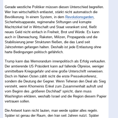
Gerade westliche Politiker müssen diesen Unterschied begreifen.
Wer Iran wirtschaftlich entlastet, stärkt nicht automatisch die
Bevölkerung. In einem System, in dem
Revolutionsgarden
,
Sicherheitsapparate, regimenahe Stiftungen und korrupte
Machtzirkel tief in Wirtschaft und Staat verankert sind, fließt
neues Geld nicht einfach in Freiheit, Brot und Würde. Es kann
auch in Überwachung, Raketen, Milizen, Propaganda und die
Stabilisierung jener Strukturen fließen, die das Land seit
Jahrzehnten gefangen halten. Deshalb ist jede Entlastung ohne
harte Bedingungen politisch gefährlich.
Trump kann das Memorandum innenpolitisch als Erfolg verkaufen.
Der amtierende US Präsident kann auf fallende Ölpreise, weniger
unmittelbare Kriegsgefahr und eine große Unterschrift verweisen.
Doch im Nahen Osten zählt nicht die erste Pressekonferenz,
sondern die Deutung der Gegner. Wenn Teheran den Deal als Sieg
versteht, wenn Khomeinis Enkel zum Zusammenhalt aufruft und
vom Beginn des „größeren Dschihad“ spricht, dann muss
Washington erklären, weshalb Israel und die Region diesem Papier
vertrauen sollen.
Die Antwort kann nicht lauten, man werde später alles regeln.
Später ist genau der Raum, den Iran seit Jahren nutzt. Später