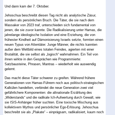
Und dann kam der 7. Oktober.
Jehoschua beschreibt diesen Tag nicht als analytische Zäsur,
sondern als persönlichen Bruch. Die Täter, die sie nach dem
Massaker von 2023 traf, unterschieden sich fundamental von
jenen, die sie zuvor kannte. Die Radikalisierung unter Hamas, die
jahrelange ideologische Isolation und eine Erziehung, die von
frühester Kindheit auf Dämonisierung Israels setzte, formten einen
neuen Typus von Attentäter. Junge Männer, die nichts kannten
außer dem Weltbild eines totalen Feindes, agierten mit einer
Brutalität, die sie selbst als „logisch“ wahrnahmen. Ein Teil von
ihnen wirkte in den Gesprächen wie Programmierte:
Satzbausteine, Phrasen, Mantras – wiederholt wie auswendig
gelernt.
Das macht diese Täter schwerer zu greifen. Während frühere
Generationen von Hamas-Führern noch aus politisch-strategischen
Kalkülen handelten, verbindet die neue Generation zwei viel
gefährlichere Komponenten: die altnationale Erzählung des
„Widerstands“ und die radikale Ich-Aufwertung durch Gewalt, wie
sie ISIS-Anhänger früher suchten. Eine toxische Mischung aus
kollektivem Mythos und persönlicher Ego-Erlösung. Jehoschua
beschreibt sie als „Plakate“ – einprägsam, radikalisiert, kaum noch