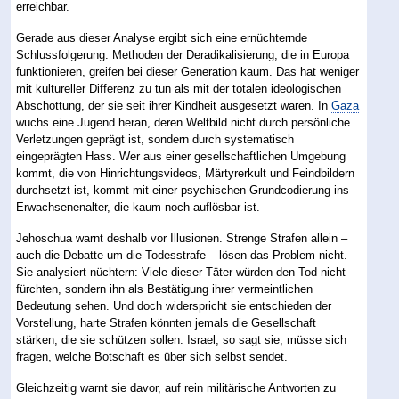
erreichbar.
Gerade aus dieser Analyse ergibt sich eine ernüchternde
Schlussfolgerung: Methoden der Deradikalisierung, die in Europa
funktionieren, greifen bei dieser Generation kaum. Das hat weniger
mit kultureller Differenz zu tun als mit der totalen ideologischen
Abschottung, der sie seit ihrer Kindheit ausgesetzt waren. In
Gaza
wuchs eine Jugend heran, deren Weltbild nicht durch persönliche
Verletzungen geprägt ist, sondern durch systematisch
eingeprägten Hass. Wer aus einer gesellschaftlichen Umgebung
kommt, die von Hinrichtungsvideos, Märtyrerkult und Feindbildern
durchsetzt ist, kommt mit einer psychischen Grundcodierung ins
Erwachsenenalter, die kaum noch auflösbar ist.
Jehoschua warnt deshalb vor Illusionen. Strenge Strafen allein –
auch die Debatte um die Todesstrafe – lösen das Problem nicht.
Sie analysiert nüchtern: Viele dieser Täter würden den Tod nicht
fürchten, sondern ihn als Bestätigung ihrer vermeintlichen
Bedeutung sehen. Und doch widerspricht sie entschieden der
Vorstellung, harte Strafen könnten jemals die Gesellschaft
stärken, die sie schützen sollen. Israel, so sagt sie, müsse sich
fragen, welche Botschaft es über sich selbst sendet.
Gleichzeitig warnt sie davor, auf rein militärische Antworten zu