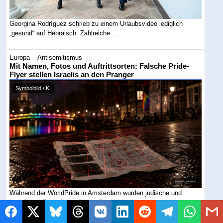
Georgina Rodríguez schrieb zu einem Urlaubsvideo lediglich
„gesund“ auf Hebräisch. Zahlreiche ...
Europa -- Antisemitismus
Mit Namen, Fotos und Auftrittsorten: Falsche Pride-
Flyer stellen Israelis an den Pranger
Symbolbild / KI
Während der WorldPride in Amsterdam wurden jüdische und
israelische Besucher auf einer Stadtkarte ...