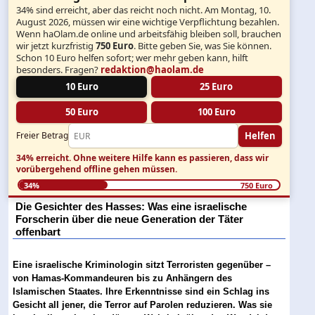
34% sind erreicht, aber das reicht noch nicht. Am Montag, 10.
August 2026, müssen wir eine wichtige Verpflichtung bezahlen.
Wenn haOlam.de online und arbeitsfähig bleiben soll, brauchen
wir jetzt kurzfristig
750 Euro
. Bitte geben Sie, was Sie können.
Schon 10 Euro helfen sofort; wer mehr geben kann, hilft
besonders. Fragen?
redaktion@haolam.de
10 Euro
25 Euro
50 Euro
100 Euro
Helfen
Freier Betrag
34% erreicht.
Ohne weitere Hilfe kann es passieren, dass wir
vorübergehend offline gehen müssen.
34%
750 Euro
Die Gesichter des Hasses: Was eine israelische
Forscherin über die neue Generation der Täter
offenbart
Eine israelische Kriminologin sitzt Terroristen gegenüber –
von Hamas-Kommandeuren bis zu Anhängern des
Islamischen Staates. Ihre Erkenntnisse sind ein Schlag ins
Gesicht all jener, die Terror auf Parolen reduzieren. Was sie