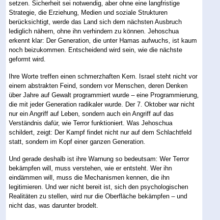
setzen. Sicherheit sei notwendig, aber ohne eine langfristige
Strategie, die Erziehung, Medien und soziale Strukturen
berücksichtigt, werde das Land sich dem nächsten Ausbruch
lediglich nähern, ohne ihn verhindern zu können. Jehoschua
erkennt klar: Der Generation, die unter Hamas aufwuchs, ist kaum
noch beizukommen. Entscheidend wird sein, wie die nächste
geformt wird.
Ihre Worte treffen einen schmerzhaften Kern. Israel steht nicht vor
einem abstrakten Feind, sondern vor Menschen, deren Denken
über Jahre auf Gewalt programmiert wurde – eine Programmierung,
die mit jeder Generation radikaler wurde. Der 7. Oktober war nicht
nur ein Angriff auf Leben, sondern auch ein Angriff auf das
Verständnis dafür, wie Terror funktioniert. Was Jehoschua
schildert, zeigt: Der Kampf findet nicht nur auf dem Schlachtfeld
statt, sondern im Kopf einer ganzen Generation.
Und gerade deshalb ist ihre Warnung so bedeutsam: Wer Terror
bekämpfen will, muss verstehen, wie er entsteht. Wer ihn
eindämmen will, muss die Mechanismen kennen, die ihn
legitimieren. Und wer nicht bereit ist, sich den psychologischen
Realitäten zu stellen, wird nur die Oberfläche bekämpfen – und
nicht das, was darunter brodelt.