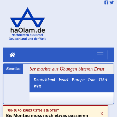
ktober machte aus Übungen bitteren Ernst
+++ Hisbollah 
Deutschland
Israel
Europa
Iran
USA
Welt
750 EURO KURZFRISTIG BENÖTIGT
x
Bis Montag muss noch etwas passieren