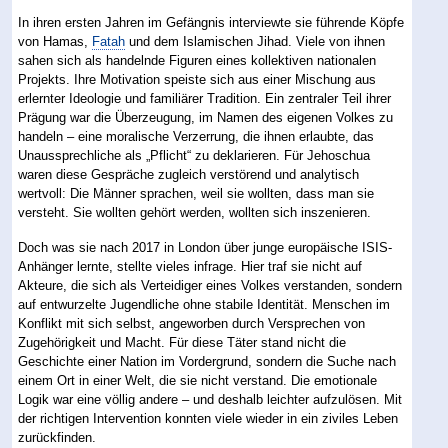
In ihren ersten Jahren im Gefängnis interviewte sie führende Köpfe
von Hamas,
Fatah
und dem Islamischen Jihad. Viele von ihnen
sahen sich als handelnde Figuren eines kollektiven nationalen
Projekts. Ihre Motivation speiste sich aus einer Mischung aus
erlernter Ideologie und familiärer Tradition. Ein zentraler Teil ihrer
Prägung war die Überzeugung, im Namen des eigenen Volkes zu
handeln – eine moralische Verzerrung, die ihnen erlaubte, das
Unaussprechliche als „Pflicht“ zu deklarieren. Für Jehoschua
waren diese Gespräche zugleich verstörend und analytisch
wertvoll: Die Männer sprachen, weil sie wollten, dass man sie
versteht. Sie wollten gehört werden, wollten sich inszenieren.
Doch was sie nach 2017 in London über junge europäische ISIS-
Anhänger lernte, stellte vieles infrage. Hier traf sie nicht auf
Akteure, die sich als Verteidiger eines Volkes verstanden, sondern
auf entwurzelte Jugendliche ohne stabile Identität. Menschen im
Konflikt mit sich selbst, angeworben durch Versprechen von
Zugehörigkeit und Macht. Für diese Täter stand nicht die
Geschichte einer Nation im Vordergrund, sondern die Suche nach
einem Ort in einer Welt, die sie nicht verstand. Die emotionale
Logik war eine völlig andere – und deshalb leichter aufzulösen. Mit
der richtigen Intervention konnten viele wieder in ein ziviles Leben
zurückfinden.