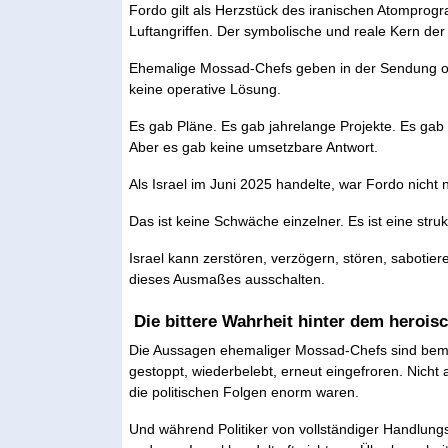
Fordo gilt als Herzstück des iranischen Atomprog
Luftangriffen. Der symbolische und reale Kern de
Ehemalige Mossad-Chefs geben in der Sendung off
keine operative Lösung.
Es gab Pläne. Es gab jahrelange Projekte. Es ga
Aber es gab keine umsetzbare Antwort.
Als Israel im Juni 2025 handelte, war Fordo nicht ne
Das ist keine Schwäche einzelner. Es ist eine strukt
Israel kann zerstören, verzögern, stören, sabotie
dieses Ausmaßes ausschalten.
Die bittere Wahrheit hinter dem herois
Die Aussagen ehemaliger Mossad-Chefs sind bemer
gestoppt, wiederbelebt, erneut eingefroren. Nicht
die politischen Folgen enorm waren.
Und während Politiker von vollständiger Handlung