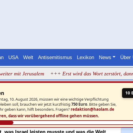
an
USA
Welt
Antisemitismus
Lexikon
News
Über
 mit Jerusalem
+++ Erst wird das Wort zerstört, dann fäll
en
10 
ntag, 10. August 2026, müssen wir eine wichtige Verpflichtung
iben soll, brauchen wir jetzt kurzfristig
750 Euro
. Bitte geben Sie,
hr geben kann, hilft besonders. Fragen?
redaktion@haolam.de
ren, dass wir vorübergehend offline gehen müssen.
, was Israel leisten musste und was die Welt