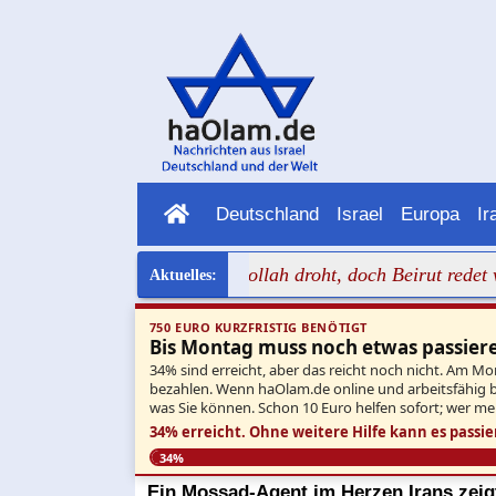
Deutschland
Israel
Europa
Ir
teren Ernst
+++ Hisbollah droht, doch Beirut redet weiter
750 EURO KURZFRISTIG BENÖTIGT
Bis Montag muss noch etwas passier
34% sind erreicht, aber das reicht noch nicht. Am Mo
bezahlen. Wenn haOlam.de online und arbeitsfähig ble
was Sie können. Schon 10 Euro helfen sofort; wer me
34% erreicht.
Ohne weitere Hilfe kann es passie
34%
Ein Mossad-Agent im Herzen Irans zeigt