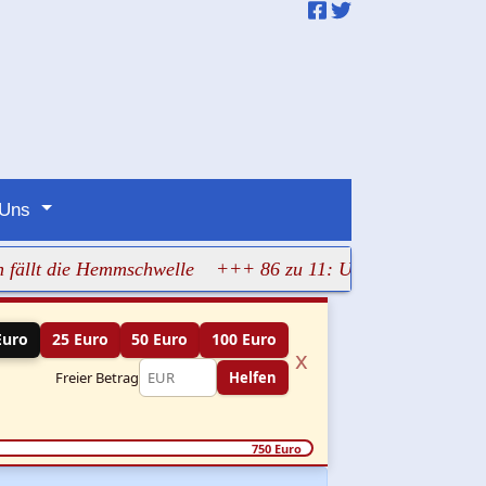
 Uns
t die Hemmschwelle
+++ 86 zu 11: US-Senat beschließt hart
Euro
25 Euro
50 Euro
100 Euro
x
Freier Betrag
Helfen
750 Euro