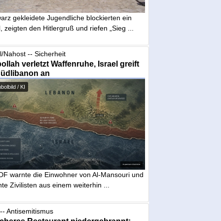
arz gekleidete Jugendliche blockierten ein
, zeigten den Hitlergruß und riefen „Sieg ...
l/Nahost -- Sicherheit
ollah verletzt Waffenruhe, Israel greift
Südlibanon an
olbild / KI
IDF warnte die Einwohner von Al-Mansouri und
te Zivilisten aus einem weiterhin ...
-- Antisemitismus
cheres Restaurant niedergebrannt: