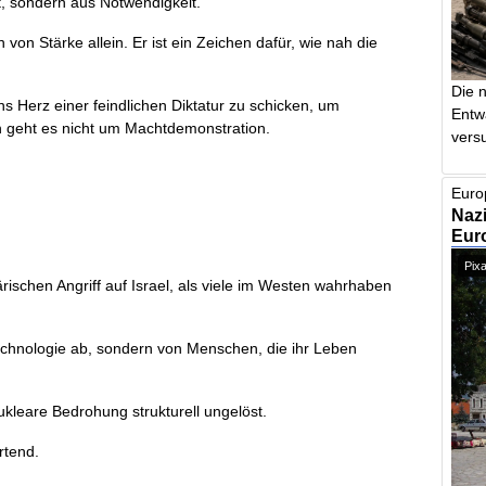
it, sondern aus Notwendigkeit.
von Stärke allein. Er ist ein Zeichen dafür, wie nah die
Die 
s Herz einer feindlichen Diktatur zu schicken, um
Entw
nn geht es nicht um Machtdemonstration.
vers
Euro
t
Nazi
Euro
Pixa
ärischen Angriff auf Israel, als viele im Westen wahrhaben
echnologie ab, sondern von Menschen, die ihr Leben
nukleare Bedrohung strukturell ungelöst.
rtend.