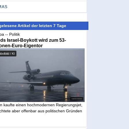
MAS
elesene Artikel der letzten 7 Tage
a -- Politik
nds Israel-Boykott wird zum 53-
ionen-Euro-Eigentor
olbild / KI
in kaufte einen hochmodernen Regierungsjet,
chtete aber offenbar aus politischen Gründen