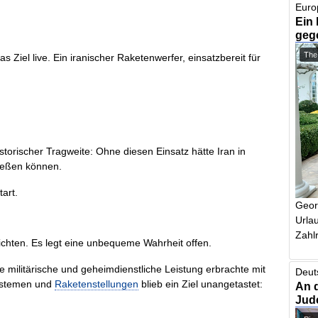
Euro
Ein 
geg
The
Ziel live. Ein iranischer Raketenwerfer, einsatzbereit für
istorischer Tragweite: Ohne diesen Einsatz hätte Iran in
hießen können.
tart.
Geor
Urlau
Zahlr
ichten. Es legt eine unbequeme Wahrheit offen.
 militärische und geheimdienstliche Leistung erbrachte mit
Deut
systemen und
Raketenstellungen
blieb ein Ziel unangetastet:
An 
Jud