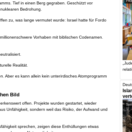
Pix
ramms. Tief in einen Berg gegraben. Geschützt vor
r nuklearen Bedrohung.
en zu, was lange vermutet wurde: Israel hatte für Fordo
b millionenschwere Vorhaben mit biblischen Codenamen.
utralisiert.
„Jude
urelle Realität.
relat
ren. Aber es kann allein kein unterirdisches Atomprogramm
Deut
Isla
chen Bild
vert
kenswert offen. Projekte wurden gestartet, wieder
Symb
 aus Unfähigkeit, sondern weil das Risiko, der Aufwand und
sfähigkeit sprechen, zeigen diese Enthüllungen etwas