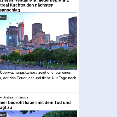
real fürchtet den nächsten
sanschlag
abay
 Überwachungskamera zeigt offenbar einen
 der das Feuer legt und flieht. Nur Tage nach
-- Antisemitismus
ier bedroht Israeli mit dem Tod und
ägt zu
abay