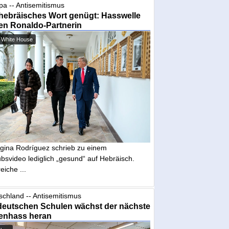
pa -- Antisemitismus
hebräisches Wort genügt: Hasswelle
en Ronaldo-Partnerin
 White House
gina Rodríguez schrieb zu einem
bsvideo lediglich „gesund“ auf Hebräisch.
eiche ...
schland -- Antisemitismus
deutschen Schulen wächst der nächste
enhass heran