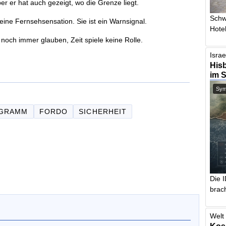
er er hat auch gezeigt, wo die Grenze liegt.
Schw
ine Fernsehsensation. Sie ist ein Warnsignal.
Hotel
 noch immer glauben, Zeit spiele keine Rolle.
Israe
Hisb
im 
Symb
GRAMM
FORDO
SICHERHEIT
Die 
brach
Welt 
Kos