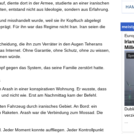
auf, diente dort in der Armee, studierte an einer iranischen
HA
eiten, entstand nicht aus Ideologie, sondern aus Erfahrung.
 und misshandelt wurde, weil sie ihr Kopftuch abgelegt
meistg
prägt. Für ihn war das Regime nicht Iran. Iran seien die
Europ
Irla
tscheidung, die ihn zum Verräter in den Augen Teherans
Mill
das Internet. Ohne Garantie, ohne Schutz, ohne zu wissen,
Symb
mmen würde.
pf gegen das System, das seine Familie zerstört hatte.
s
ch Arash in einer konspirativen Wohnung. Er wusste, dass
 und nicht wie. Erst am Nachmittag kam der Befehl.
ten Fahrzeug durch iranisches Gebiet. An Bord: ein
Dubl
n Raketen. Arash war die Verbindung zum Mossad. Die
verzi
...
. Jeder Moment konnte auffliegen. Jeder Kontrollpunkt