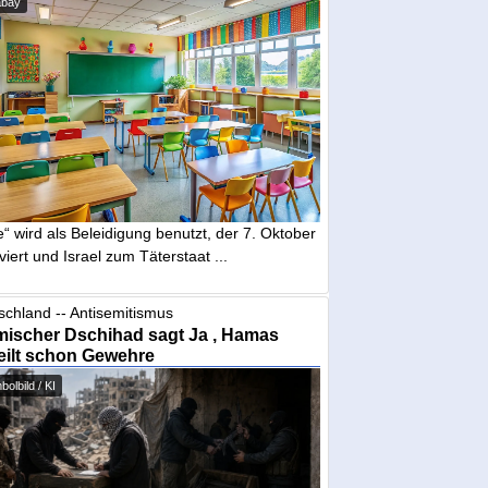
abay
“ wird als Beleidigung benutzt, der 7. Oktober
iviert und Israel zum Täterstaat ...
schland -- Antisemitismus
mischer Dschihad sagt Ja , Hamas
eilt schon Gewehre
olbild / KI