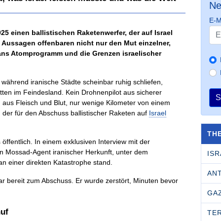
Ne
E-M
25 einen ballistischen Raketenwerfer, der auf Israel
ine Aussagen offenbaren nicht nur den Mut einzelner,
rans Atomprogramm und die Grenzen israelischer
während iranische Städte scheinbar ruhig schliefen,
tten im Feindesland. Kein Drohnenpilot aus sicherer
S
ch aus Fleisch und Blut, nur wenige Kilometer von einem
, der für den Abschuss ballistischer Raketen auf
Israel
TH
öffentlich. In einem exklusiven Interview mit der
ISR
an einer direkten Katastrophe stand.
AN
ar bereit zum Abschuss. Er wurde zerstört, Minuten bevor
GA
huf
TE