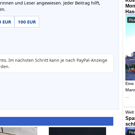
rinnen und Leser angewiesen. Jeder Beitrag hilft,
Mont
en.
Has
Pix
0 EUR
100 EUR
nto. Im nächsten Schritt kann je nach PayPal-Anzeige
rden.
Eine
Mann,
...
Welt 
Span
schl
Pix