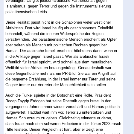
verteidigen. Es gibt jüdisch-arabische Partnerschaft gegen
Islamismus, gegen Terror und gegen die Instrumentalisierung
palästinensischen Leids.
Diese Realität passt nicht in die Schablonen vieler westlicher
Aktivisten. Dort wird Israel häufig als geschlossenes Feindbild
behandelt, während die inneren Widersprüche der Region
verschwinden. Der palästinensische Mensch erscheint als Opfer,
aber selten als Mensch mit politischen Rechten gegenüber
Hamas. Der arabische Israeli erscheint höchstens dann, wenn er
in die Anklage gegen Israel passt. Wer als arabischer Israeli
öffentlich für Israel spricht, wird schnell aus dem moralischen
Weltbild vieler Aktivisten herausgedrängt. Genau deshalb war
diese Gegenflottille mehr als ein PR-Bild. Sie war ein Angriff auf
die bequeme Erzählung, in der Israel immer nur Täter und seine
Gegner immer nur Vertreter der Menschlichkeit sein sollen.
Auch die Türkei spielte in der Botschaft eine Rolle. Präsident
Recep Tayyip Erdogan hat seine Rhetorik gegen Israel in den
vergangenen Jahren immer wieder verschärft und Hamas politisch
aufgewertet. Haddad warf ihm vor, Terror zu unterstützen und
Hamas Schutzraum zu geben. Gleichzeitig erinnerte er daran,
dass Israel nach dem schweren Erdbeben in der Türkei 2023 rasch
Hilfe leistete. Dieser Vergleich ist hart, aber er zeigt eine