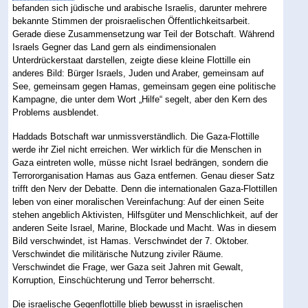
befanden sich jüdische und arabische Israelis, darunter mehrere
bekannte Stimmen der proisraelischen Öffentlichkeitsarbeit.
Gerade diese Zusammensetzung war Teil der Botschaft. Während
Israels Gegner das Land gern als eindimensionalen
Unterdrückerstaat darstellen, zeigte diese kleine Flottille ein
anderes Bild: Bürger Israels, Juden und Araber, gemeinsam auf
See, gemeinsam gegen Hamas, gemeinsam gegen eine politische
Kampagne, die unter dem Wort „Hilfe“ segelt, aber den Kern des
Problems ausblendet.
Haddads Botschaft war unmissverständlich. Die Gaza-Flottille
werde ihr Ziel nicht erreichen. Wer wirklich für die Menschen in
Gaza eintreten wolle, müsse nicht Israel bedrängen, sondern die
Terrororganisation Hamas aus Gaza entfernen. Genau dieser Satz
trifft den Nerv der Debatte. Denn die internationalen Gaza-Flottillen
leben von einer moralischen Vereinfachung: Auf der einen Seite
stehen angeblich Aktivisten, Hilfsgüter und Menschlichkeit, auf der
anderen Seite Israel, Marine, Blockade und Macht. Was in diesem
Bild verschwindet, ist Hamas. Verschwindet der 7. Oktober.
Verschwindet die militärische Nutzung ziviler Räume.
Verschwindet die Frage, wer Gaza seit Jahren mit Gewalt,
Korruption, Einschüchterung und Terror beherrscht.
Die israelische Gegenflottille blieb bewusst in israelischen