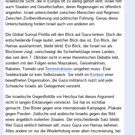
israelische Sicht, die in Europa oft zu wenig gehört wird: Israel hilft
auch Staaten und Gesellschaften, deren Regierungen es öffentlich
angreifen. Israel unterscheidet zwischen Menschen und Regimen.
Zwischen Zivilbevölkerung und politischer Führung. Genau diese
Unterscheidung fordert Israel auch von anderen ein.
Die Global Sumud Flotilla will den Blick auf Gaza lenken. Doch die
entscheidende Frage lautet, welcher Blick das ist. Ein Blick, der
Hamas ausklammert, bleibt blind. Ein Blick, der Israel nur als
Blockierer zeigt, verschweigt die Sicherheitslage eines Landes,
das seit dem 7. Oktober nicht in einer theoretischen Debatte lebt,
sondern mit den Folgen eines Massakers, Geiselnahmen,
Raketen, Tunneln und
Terrorstrukturen
umgehen muss. Eine
Seeblockade ist kein Selbstzweck. Sie steht im
Kontext
einer
bewaffneten Organisation, die Gaza militärisch nutzt und jede
Schwäche Israels als Gelegenheit versteht.
Die israelische Gegenflottille vor Herzliya hat dieses Argument
nicht in langen Erklärungen versteckt. Sie hat es sichtbar
gemacht. Drei Boote gegen eine internationale Kampagne. Plakate
gegen Parolen. Jüdische und arabische Israelis gegen das Bild
eines angeblich isolierten Staates. Der entscheidende Satz bleibt:
Wer Gaza wirklich befreien will, muss Gaza von Hamas befreien.
Alles andere ist nur die Wiederholung einer alten Inszenierung, bei