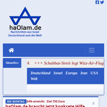
e USA
+++ Schabbat-Streit legt Wizz-Air-Flug nach Tel Av
Deutschland
Israel
Europa
Iran
USA
Welt
34% erreicht · Ziel 750 Euro
x
BIS MONTAG
haOlam.de braucht jetzt konkrete Hilfe