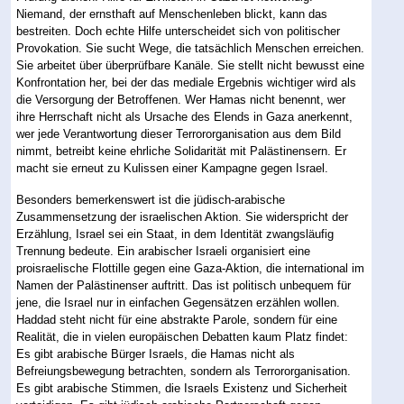
Niemand, der ernsthaft auf Menschenleben blickt, kann das
bestreiten. Doch echte Hilfe unterscheidet sich von politischer
Provokation. Sie sucht Wege, die tatsächlich Menschen erreichen.
Sie arbeitet über überprüfbare Kanäle. Sie stellt nicht bewusst eine
Konfrontation her, bei der das mediale Ergebnis wichtiger wird als
die Versorgung der Betroffenen. Wer Hamas nicht benennt, wer
ihre Herrschaft nicht als Ursache des Elends in Gaza anerkennt,
wer jede Verantwortung dieser Terrororganisation aus dem Bild
nimmt, betreibt keine ehrliche Solidarität mit Palästinensern. Er
macht sie erneut zu Kulissen einer Kampagne gegen Israel.
Besonders bemerkenswert ist die jüdisch-arabische
Zusammensetzung der israelischen Aktion. Sie widerspricht der
Erzählung, Israel sei ein Staat, in dem Identität zwangsläufig
Trennung bedeute. Ein arabischer Israeli organisiert eine
proisraelische Flottille gegen eine Gaza-Aktion, die international im
Namen der Palästinenser auftritt. Das ist politisch unbequem für
jene, die Israel nur in einfachen Gegensätzen erzählen wollen.
Haddad steht nicht für eine abstrakte Parole, sondern für eine
Realität, die in vielen europäischen Debatten kaum Platz findet:
Es gibt arabische Bürger Israels, die Hamas nicht als
Befreiungsbewegung betrachten, sondern als Terrororganisation.
Es gibt arabische Stimmen, die Israels Existenz und Sicherheit