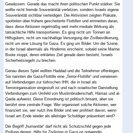
Gewässern. Gerade das macht ihren politischen Punkt stärker. Sie
wollte nicht fremde Souveränität verletzen, sondern Israels eigene
Souveränität sichtbar verteidigen. Die Aktivisten zeigten Plakate,
spotteten über frühere gescheiterte Flottillen und erinnerten daran,
dass diese Aktionen regelmäßig weit mehr mediale Wirkung als
tatsächliche Hilfe transportieren. Es ging nicht um Tonnen an
Hilfsgütern, nicht um nachhaltige Versorgung der Zivilbevölkerung,
nicht um eine Lösung für Gaza. Es ging um Bilder. Um die Szene,
in der Israel abermals als Hindernis erscheint, sobald seine Marine
Boote stoppt, deren erklärtes Ziel gerade darin besteht, Israels
Sicherheitsregeln zu brechen.
Genau dieses Spiel wollten Haddad und die Teilnehmer offenlegen.
Sie nannten die Gaza-Flottille eine „Terror-Flottille“ und verwiesen
auf Verbindungen zur türkischen IHH, die in Israel als
Terrororganisation eingestuft ist und nach israelischer Darstellung
Verbindungen zum Umfeld von Muslimbruderschaft, Hamas und al-
Qaida aufweist. Diese Einordnung ist politisch brisant, aber sie
berührt eine zentrale Frage: Wer organisiert solche Aktionen, wer
finanziert sie, wer nutzt ihre Bilder und wer profitiert davon, wenn
Israel am Ende wieder als alleiniger Schuldiger präsentiert wird?
Der Begriff „humanitär“ darf nicht als Schutzschild gegen jede
Prüfung dienen. Hilfe für Zivilisten in Gaza ist notwendig.