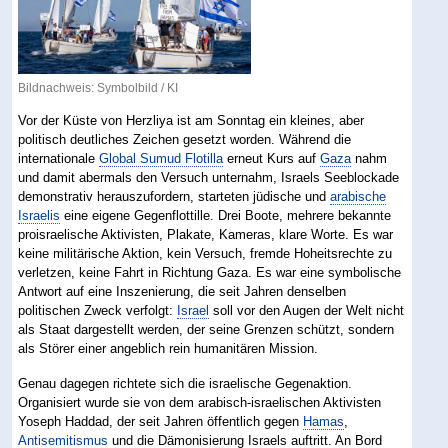
Bildnachweis: Symbolbild / KI
Vor der Küste von Herzliya ist am Sonntag ein kleines, aber
politisch deutliches Zeichen gesetzt worden. Während die
internationale
Global Sumud Flotilla
erneut Kurs auf
Gaza
nahm
und damit abermals den Versuch unternahm, Israels Seeblockade
demonstrativ herauszufordern, starteten jüdische und
arabische
Israelis
eine eigene Gegenflottille. Drei Boote, mehrere bekannte
proisraelische Aktivisten, Plakate, Kameras, klare Worte. Es war
keine militärische Aktion, kein Versuch, fremde Hoheitsrechte zu
verletzen, keine Fahrt in Richtung Gaza. Es war eine symbolische
Antwort auf eine Inszenierung, die seit Jahren denselben
politischen Zweck verfolgt:
Israel
soll vor den Augen der Welt nicht
als Staat dargestellt werden, der seine Grenzen schützt, sondern
als Störer einer angeblich rein humanitären Mission.
Genau dagegen richtete sich die israelische Gegenaktion.
Organisiert wurde sie von dem arabisch-israelischen Aktivisten
Yoseph Haddad, der seit Jahren öffentlich gegen
Hamas
,
Antisemitismus
und die Dämonisierung Israels auftritt. An Bord