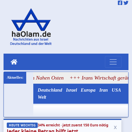
rt den Nahen Osten
+++ Irans Wirtschaft gerät ins Wanken,
Deutschland
Israel
Europa
Iran
USA
Welt
34% erreicht · jetzt zuerst 150 Euro nötig
x
HEUTE WICHTIG
Jeder kleine Betrag hilft jetzt