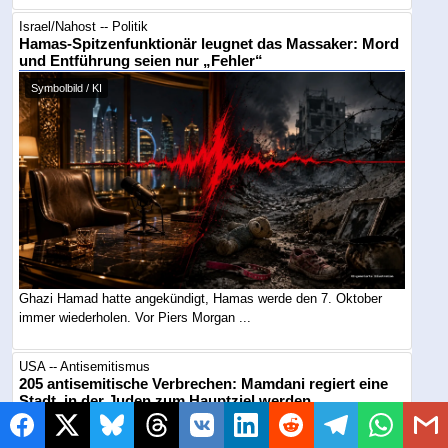
Israel/Nahost -- Politik
Hamas-Spitzenfunktionär leugnet das Massaker: Mord
und Entführung seien nur „Fehler“
Symbolbild / KI
Ghazi Hamad hatte angekündigt, Hamas werde den 7. Oktober
immer wiederholen. Vor Piers Morgan ...
USA -- Antisemitismus
205 antisemitische Verbrechen: Mamdani regiert eine
Stadt, in der Juden zum Hauptziel werden
NYC Mayor's Office