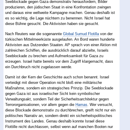
Seeblockade gegen Gaza demonstrativ herausfordern, Bilder
produzieren, den jüdischen Staat in eine Konfrontation zwingen
und daraus eine weltweite Kampagne machen. Genau deshalb ist
es so wichtig, die Lage nüchtern zu benennen. Nicht Israel hat
diese Bühne gesucht. Die Aktivisten haben sie gesucht.
Nach Reuters war die sogenannte
Global Sumud Flotilla
von der
türkischen Mittelmeerküste ausgelaufen. An Bord waren hunderte
Aktivisten aus Dutzenden Staaten. AP sprach von einer Aktion mit
zahlreichen Schiffen, die ausdrücklich darauf abzielte, Israels
Seeblockade zu brechen und Aufmerksamkeit für Gaza zu
erzeugen. Israel hatte bereits vor dem Zugriff klargemacht, dass
ein Durchbruch nicht zugelassen werde.
Damit ist der Kern der Geschichte auch schon benannt. Israel
verteidigt mit dieser Operation nicht bloß eine militärische
Maßnahme, sondern ein strategisches Prinzip. Die Seeblockade
gegen Gaza ist aus israelischer Sicht kein symbolischer
Verwaltungsakt, sondern Teil der Sicherheitsarchitektur gegen
Terrororganisationen, vor allem gegen die
Hamas
. Wer versucht,
diese Blockade demonstrativ zu durchbrechen, greift nicht nur ein
politisches Narrativ an, sondern direkt ein sicherheitspolitisches
Instrument des Landes. Genau deshalb konnte Israel diese
Flottille nicht durchlassen, selbst wenn auf manchen Booten nur