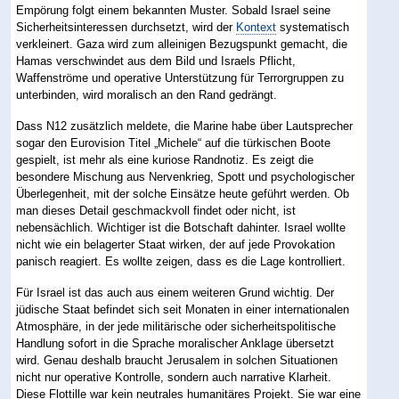
Empörung folgt einem bekannten Muster. Sobald Israel seine
Sicherheitsinteressen durchsetzt, wird der
Kontext
systematisch
verkleinert. Gaza wird zum alleinigen Bezugspunkt gemacht, die
Hamas verschwindet aus dem Bild und Israels Pflicht,
Waffenströme und operative Unterstützung für Terrorgruppen zu
unterbinden, wird moralisch an den Rand gedrängt.
Dass N12 zusätzlich meldete, die Marine habe über Lautsprecher
sogar den Eurovision Titel „Michele“ auf die türkischen Boote
gespielt, ist mehr als eine kuriose Randnotiz. Es zeigt die
besondere Mischung aus Nervenkrieg, Spott und psychologischer
Überlegenheit, mit der solche Einsätze heute geführt werden. Ob
man dieses Detail geschmackvoll findet oder nicht, ist
nebensächlich. Wichtiger ist die Botschaft dahinter. Israel wollte
nicht wie ein belagerter Staat wirken, der auf jede Provokation
panisch reagiert. Es wollte zeigen, dass es die Lage kontrolliert.
Für Israel ist das auch aus einem weiteren Grund wichtig. Der
jüdische Staat befindet sich seit Monaten in einer internationalen
Atmosphäre, in der jede militärische oder sicherheitspolitische
Handlung sofort in die Sprache moralischer Anklage übersetzt
wird. Genau deshalb braucht Jerusalem in solchen Situationen
nicht nur operative Kontrolle, sondern auch narrative Klarheit.
Diese Flottille war kein neutrales humanitäres Projekt. Sie war eine