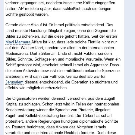
verloren gegangen sei, nachdem israelische Kräfte eingegriffen
hatten. AP meldete später, dass schließlich auch die übrigen
Schiffe gestoppt wurden.
Gerade dieser Ablauf ist für Israel politisch entscheidend. Das
Land musste Handlungsfähigkeit zeigen, ohne den Gegnern die
Bilder zu schenken, auf die diese gehofft hatten. Seit der ersten
Mavi Marmara
Affäre ist klar, dass jede solche Flottille nicht nur
auf dem Wasser fährt, sondern vor allem in der internationalen
Medienarena. Dort zählen am Ende oft nicht Fakten, sondern
Bilder, Schnitte, Schlagzeilen und moralische Vorurteile. Wenn ein
Schiff gestoppt wird, erscheint schnell Israel als Aggressor. Dass
dieselben Aktivisten bewusst eine militärisch bekannte Sperrzone
ansteuern, wird dann zur Fußnote. Genau deshalb war für
Jerusalem
diesmal entscheidend, die Operation so nüchtern und
effektiv wie möglich durchzuziehen.
Die Organisatoren werden dennoch versuchen, aus dem Zugriff
Kapital zu schlagen. Schon jetzt wird in Teilen der internationalen
Berichterstattung wieder die Sprache von Piraterie, illegalem
Zugriff und Kollektivbestrafung bemüht. Die Türkei hat scharf
protestiert, andere Regierungen kündigten diplomatische Schritte
an. Reuters berichtete, dass Ankara das Vorgehen Israels
verurteilte und eine internationale Reaktion forderte. Doch diese