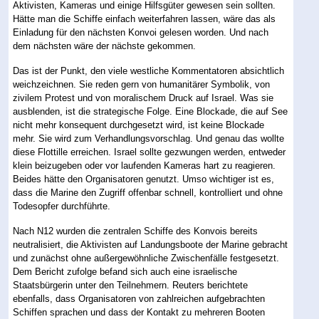
Aktivisten, Kameras und einige Hilfsgüter gewesen sein sollten.
Hätte man die Schiffe einfach weiterfahren lassen, wäre das als
Einladung für den nächsten Konvoi gelesen worden. Und nach
dem nächsten wäre der nächste gekommen.
Das ist der Punkt, den viele westliche Kommentatoren absichtlich
weichzeichnen. Sie reden gern von humanitärer Symbolik, von
zivilem Protest und von moralischem Druck auf Israel. Was sie
ausblenden, ist die strategische Folge. Eine Blockade, die auf See
nicht mehr konsequent durchgesetzt wird, ist keine Blockade
mehr. Sie wird zum Verhandlungsvorschlag. Und genau das wollte
diese Flottille erreichen. Israel sollte gezwungen werden, entweder
klein beizugeben oder vor laufenden Kameras hart zu reagieren.
Beides hätte den Organisatoren genutzt. Umso wichtiger ist es,
dass die Marine den Zugriff offenbar schnell, kontrolliert und ohne
Todesopfer durchführte.
Nach N12 wurden die zentralen Schiffe des Konvois bereits
neutralisiert, die Aktivisten auf Landungsboote der Marine gebracht
und zunächst ohne außergewöhnliche Zwischenfälle festgesetzt.
Dem Bericht zufolge befand sich auch eine israelische
Staatsbürgerin unter den Teilnehmern. Reuters berichtete
ebenfalls, dass Organisatoren von zahlreichen aufgebrachten
Schiffen sprachen und dass der Kontakt zu mehreren Booten