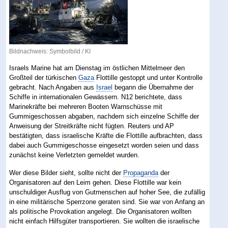
Bildnachweis: Symbolbild / KI
Israels Marine hat am Dienstag im östlichen Mittelmeer den
Großteil der türkischen
Gaza
Flottille gestoppt und unter Kontrolle
gebracht. Nach Angaben aus
Israel
begann die Übernahme der
Schiffe in internationalen Gewässern. N12 berichtete, dass
Marinekräfte bei mehreren Booten Warnschüsse mit
Gummigeschossen abgaben, nachdem sich einzelne Schiffe der
Anweisung der Streitkräfte nicht fügten. Reuters und AP
bestätigten, dass israelische Kräfte die Flottille aufbrachten, dass
dabei auch Gummigeschosse eingesetzt worden seien und dass
zunächst keine Verletzten gemeldet wurden.
Wer diese Bilder sieht, sollte nicht der
Propaganda
der
Organisatoren auf den Leim gehen. Diese Flottille war kein
unschuldiger Ausflug von Gutmenschen auf hoher See, die zufällig
in eine militärische Sperrzone geraten sind. Sie war von Anfang an
als politische Provokation angelegt. Die Organisatoren wollten
nicht einfach Hilfsgüter transportieren. Sie wollten die israelische