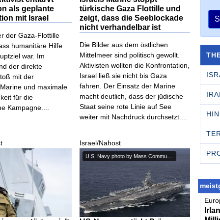
on als geplante
türkische Gaza Flottille und
ion mit Israel
zeigt, dass die Seeblockade
S
nicht verhandelbar ist
er der Gaza-Flottille
Die Bilder aus dem östlichen
ass humanitäre Hilfe
TH
Mittelmeer sind politisch gewollt.
uptziel war. Im
Aktivisten wollten die Konfrontation,
nd der direkte
ISR
Israel ließ sie nicht bis Gaza
oß mit der
fahren. Der Einsatz der Marine
n Marine und maximale
IRA
macht deutlich, dass der jüdische
eit für die
Staat seine rote Linie auf See
che Kampagne....
HI
weiter mit Nachdruck durchsetzt....
TE
t
Israel/Nahost
PR
U.S. Navy photo by Mass Communi...
meistg
Europ
Irla
Mill