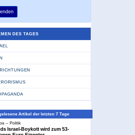
enden
EMEN DES TAGES
AEL
N
NRICHTUNGEN
RRORISMUS
OPAGANDA
elesene Artikel der letzten 7 Tage
a -- Politik
nds Israel-Boykott wird zum 53-
ionen-Euro-Eigentor