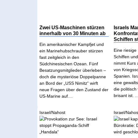
Zwei US-Maschinen stürzen
Israels Ma
innerhalb von 30 Minuten ab
Konfrontati
Schiffen s
Ein amerikanischer Kampfjet und
Eine riesige 
ein Marinehubschrauber stürzen
Schiffen und
fast zeitgleich in den
nimmt Kurs 
Südchinesischen Ozean. Fünf
von Kriegssc
Besatzungsmitglieder überleben –
Spanien. Isr
doch die mysteriöse Doppelpanne
eine gewalt
an Bord der „USS Nimitz“ wirft
die politisch
neue Fragen über den Zustand der
brisant ist. ..
US-Marine auf....
Israel/Nahost
Israel/Nahos