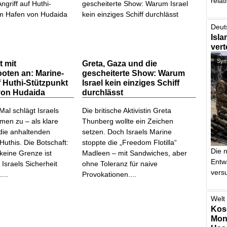
relat
Deut
Isla
vert
Symb
t mit
Greta, Gaza und die
oten an: Marine-
gescheiterte Show: Warum
f Huthi-Stützpunkt
Israel kein einziges Schiff
von Hudaida
durchlässt
al schlägt Israels
Die britische Aktivistin Greta
men zu – als klare
Thunberg wollte ein Zeichen
 die anhaltenden
setzen. Doch Israels Marine
 Huthis. Die Botschaft:
stoppte die „Freedom Flotilla“
Die 
keine Grenze ist
Madleen – mit Sandwiches, aber
Entw
 Israels Sicherheit
ohne Toleranz für naive
vers
...
Provokationen....
Welt 
Kos
Mont