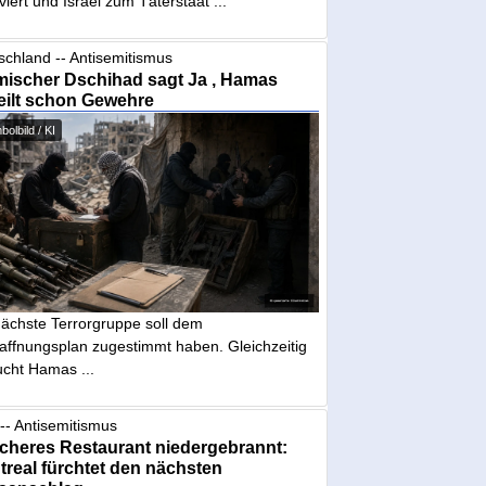
iviert und Israel zum Täterstaat ...
schland -- Antisemitismus
mischer Dschihad sagt Ja , Hamas
eilt schon Gewehre
olbild / KI
nächste Terrorgruppe soll dem
affnungsplan zugestimmt haben. Gleichzeitig
ucht Hamas ...
-- Antisemitismus
cheres Restaurant niedergebrannt:
real fürchtet den nächsten