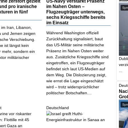
ine zerstört gezielt
US-Navy verstärkt Präsenz
und pro iranische
im Nahen Osten –
Symb
kturen in fünf
Flugzeugträger unterwegs,
sechs Kriegsschiffe bereits
im Einsatz
im Iran, Libanon,
Während Washington offiziell
a und Jemen zeigen
Zurückhaltung signalisiert, baut
ische Verschiebung.
das US-Militär seine militärische
e ist längst kein
Präsenz im Nahen Osten weiter
 mehr, sondern ein
aus. Zusätzliche Kriegsschiffe sind
tor militärischer
Dubl
eingetroffen, ein Flugzeugträger
.
verzi
befindet sich laut US-Medien auf
...
dem Weg. Die Dislozierung zeigt,
wie ernst die Lage eingeschätzt
Deut
wird – trotz widersprüchlicher
Nach
politischer Botschaften....
Gro
Symb
t
Deutschland