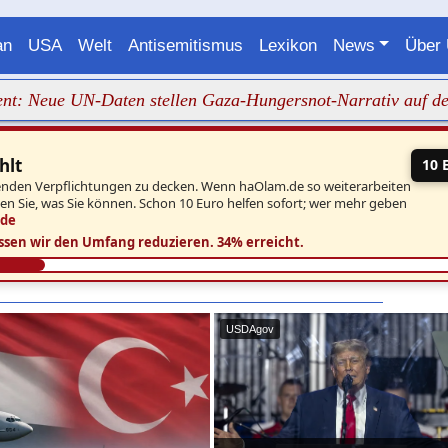
an
USA
Welt
Antisemitismus
Lexikon
News
Über
ue UN-Daten stellen Gaza-Hungersnot-Narrativ auf den Kopf
hlt
10 
aufenden Verpflichtungen zu decken. Wenn haOlam.de so weiterarbeiten
ben Sie, was Sie können. Schon 10 Euro helfen sofort; wer mehr geben
.de
ssen wir den Umfang reduzieren.
34% erreicht.
USDAgov