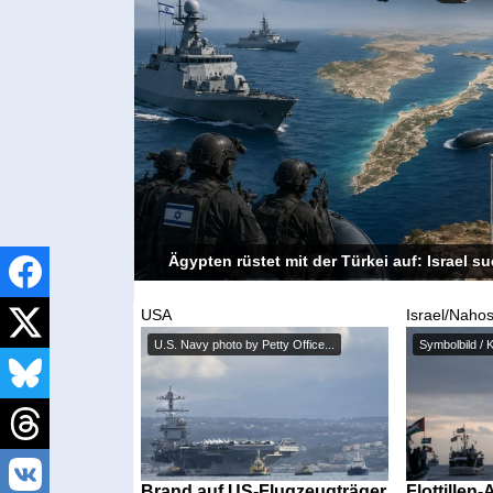
Ägypten rüstet mit der Türkei auf: Israel 
USA
Israel/Nahos
U.S. Navy photo by Petty Office...
Symbolbild / K
Brand auf US-Flugzeugträger
Flottillen-