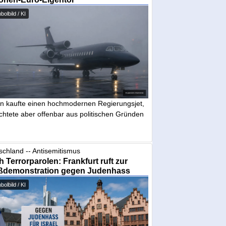
olbild / KI
in kaufte einen hochmodernen Regierungsjet,
chtete aber offenbar aus politischen Gründen
schland -- Antisemitismus
 Terrorparolen: Frankfurt ruft zur
ßdemonstration gegen Judenhass
olbild / KI