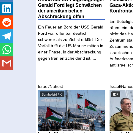
Gerald Ford legt Schwächen
Gaza-Akti
der amerikanischen
Konfrontat
Abschreckung offen
Ein Beteiligt
Ein Feuer an Bord der USS Gerald
räumt ein, d
Ford war offenbar deutlich
nicht das Ha
schwerer als zunächst erklärt. Der
Zentrum sta
Vorfall trifft die US-Marine mitten in
Zusammenst
einer Phase, in der Abschreckung
israelische
gegen Iran entscheidend ist. ...
Aufmerksamk
antiisraelis
Israel/Nahost
Israel/Nahos
Symbolbild / KI
IDF