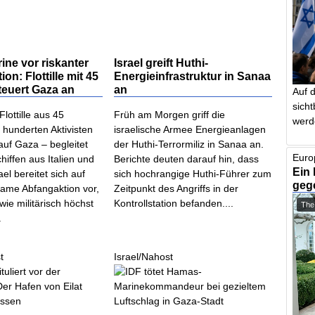
rine vor riskanter
Israel greift Huthi-
on: Flottille mit 45
Energieinfrastruktur in Sanaa
teuert Gaza an
an
Auf 
sich
Flottille aus 45
Früh am Morgen griff die
werd
 hunderten Aktivisten
israelische Armee Energieanlagen
auf Gaza – begleitet
der Huthi-Terrormiliz in Sanaa an.
Euro
hiffen aus Italien und
Berichte deuten darauf hin, dass
Ein 
ael bereitet sich auf
sich hochrangige Huthi-Führer zum
geg
same Abfangaktion vor,
Zeitpunkt des Angriffs in der
 wie militärisch höchst
Kontrollstation befanden....
The
.
t
Israel/Nahost