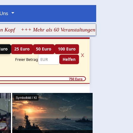
 Uns
+++ Mehr als 60 Veranstaltungen machen jüdisches Leben 
Euro
25 Euro
50 Euro
100 Euro
x
Freier Betrag
Helfen
750 Euro
Symbolbild / KI