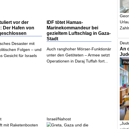
Geor
tuliert vor der
IDF tötet Hamas-
Urlau
e: Der Hafen von
Marinekommandeur bei
Zahlr
 geschlossen
gezieltem Luftschlag in Gaza-
Stadt
Deut
sches Desaster mit
An 
Auch ranghoher Mörser-Funktionär
olitischen Folgen – und
Jud
unter den Getöteten – Armee setzt
ns Gesicht für Israels
Operationen in Daraj Tuffah fort...
Pix
t
Israel/Nahost
„Jude