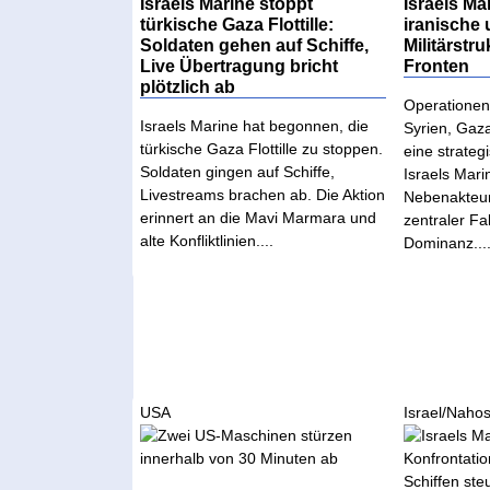
Israels Marine stoppt
Israels Mar
türkische Gaza Flottille:
iranische 
Soldaten gehen auf Schiffe,
Militärstru
Live Übertragung bricht
Fronten
plötzlich ab
Operationen 
Israels Marine hat begonnen, die
Syrien, Gaz
türkische Gaza Flottille zu stoppen.
eine strateg
Soldaten gingen auf Schiffe,
Israels Marin
Livestreams brachen ab. Die Aktion
Nebenakteur
erinnert an die Mavi Marmara und
zentraler Fak
alte Konfliktlinien....
Dominanz...
USA
Israel/Nahos