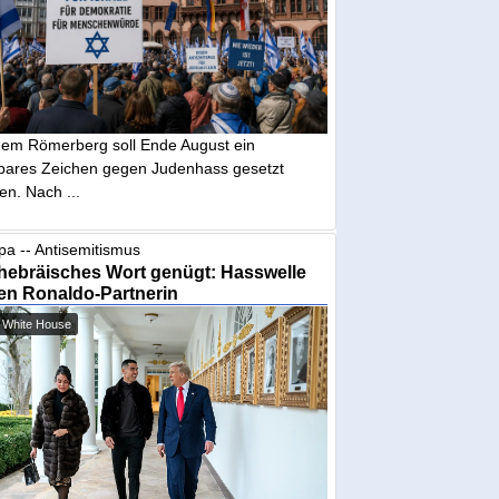
dem Römerberg soll Ende August ein
tbares Zeichen gegen Judenhass gesetzt
en. Nach ...
pa -- Antisemitismus
hebräisches Wort genügt: Hasswelle
en Ronaldo-Partnerin
 White House