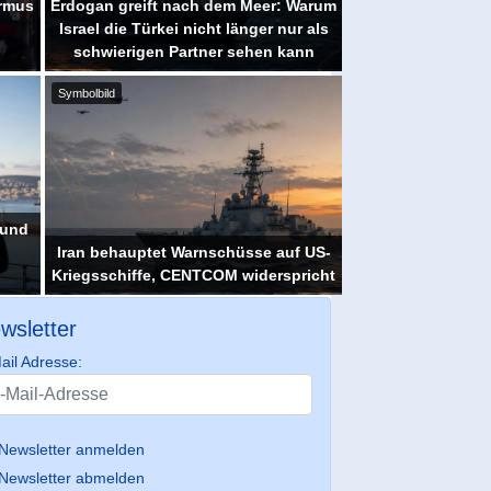
ormus
Erdogan greift nach dem Meer: Warum
Israel die Türkei nicht länger nur als
schwierigen Partner sehen kann
Symbolbild
 und
Iran behauptet Warnschüsse auf US-
Kriegsschiffe, CENTCOM widerspricht
wsletter
ail Adresse:
Newsletter anmelden
Newsletter abmelden