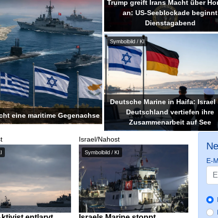
Trump greift Irans Macht über H
an: US-Seeblockade beginnt
Dienstagabend
Symbolbild / KI
Deutsche Marine in Haifa: Israel
Deutschland vertiefen ihre
sucht eine maritime Gegenachse
Zusammenarbeit auf See
t
Israel/Nahost
Ne
I
Symbolbild / KI
E-M
Aktivist entlarvt
Israels Marine stoppt