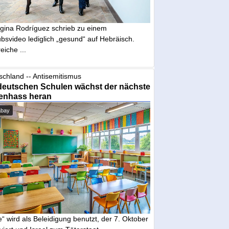
gina Rodríguez schrieb zu einem
bsvideo lediglich „gesund“ auf Hebräisch.
eiche ...
schland -- Antisemitismus
deutschen Schulen wächst der nächste
enhass heran
abay
“ wird als Beleidigung benutzt, der 7. Oktober