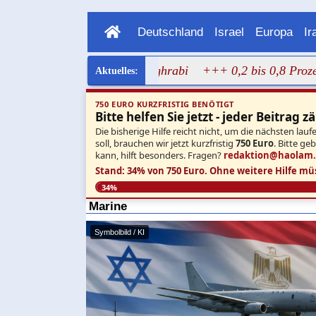
Deutschland
Israel
Europa
Ir
gen Bild von Dalal Mughrabi
+++ 0,2 bis 0,8 Prozent: Ne
750 EURO KURZFRISTIG BENÖTIGT
Bitte helfen Sie jetzt - jeder Beitrag zä
Die bisherige Hilfe reicht nicht, um die nächsten l
soll, brauchen wir jetzt kurzfristig
750 Euro
. Bitte ge
kann, hilft besonders. Fragen?
redaktion@haolam
Stand: 34% von 750 Euro.
Ohne weitere Hilfe mü
34%
Marine
Symbolbild / KI