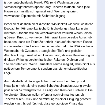
ist der entscheidende Punkt. Während Washington von
Verhandlungsfenstern spricht, sagt Teheran faktisch, dass jede
Pause auch militärisch genutzt wird. Wer das ignoriert,
verwechselt Diplomatie mit Selbstberuhigung.
Israel sieht deshalb nicht dieselbe Wirklichkeit wie viele westliche
Beobachter. Für amerikanische Entscheidungsträger kann ein
weiterer Aufschub wie ein verantwortlicher Versuch wirken, einen
größeren Krieg zu vermeiden. Für Israel kann derselbe Aufschub
bedeuten, dass ein Feind Zeit erhält, sich auf die nächste Runde
vorzubereiten. Der Unterschied ist existenziell. Die USA sind eine
Weltmacht mit Ozeanen, strategischer Tiefe und globaler
Abschreckung. Israel ist ein kleines Land, dessen Bevölkerung im
direkten Wirkungsbereich iranischer Raketen, Drohnen und
Stellvertreter lebt. Wenn Jerusalem nervös reagiert, dann nicht aus
politischem Temperament, sondern aus sicherheitspolitischer
Logik.
Auch deshalb ist der angebliche Streit zwischen Trump und
Netanjahu mehr als eine persönliche Auseinandersetzung zweier
politischer Schwergewichte. Er zeigt den Kern des Problems: Die
Vereinigten Staaten wollen offenbar noch einmal testen, ob
Teheran durch Druck und Vermittlung zu einer Einigung gebracht
werden kann. Israel fürchtet, dass genau diese Phase das