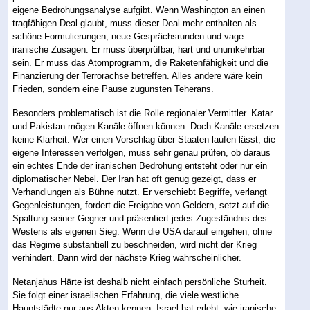
eigene Bedrohungsanalyse aufgibt. Wenn Washington an einen
tragfähigen Deal glaubt, muss dieser Deal mehr enthalten als
schöne Formulierungen, neue Gesprächsrunden und vage
iranische Zusagen. Er muss überprüfbar, hart und unumkehrbar
sein. Er muss das Atomprogramm, die Raketenfähigkeit und die
Finanzierung der Terrorachse betreffen. Alles andere wäre kein
Frieden, sondern eine Pause zugunsten Teherans.
Besonders problematisch ist die Rolle regionaler Vermittler. Katar
und Pakistan mögen Kanäle öffnen können. Doch Kanäle ersetzen
keine Klarheit. Wer einen Vorschlag über Staaten laufen lässt, die
eigene Interessen verfolgen, muss sehr genau prüfen, ob daraus
ein echtes Ende der iranischen Bedrohung entsteht oder nur ein
diplomatischer Nebel. Der Iran hat oft genug gezeigt, dass er
Verhandlungen als Bühne nutzt. Er verschiebt Begriffe, verlangt
Gegenleistungen, fordert die Freigabe von Geldern, setzt auf die
Spaltung seiner Gegner und präsentiert jedes Zugeständnis des
Westens als eigenen Sieg. Wenn die USA darauf eingehen, ohne
das Regime substantiell zu beschneiden, wird nicht der Krieg
verhindert. Dann wird der nächste Krieg wahrscheinlicher.
Netanjahus Härte ist deshalb nicht einfach persönliche Sturheit.
Sie folgt einer israelischen Erfahrung, die viele westliche
Hauptstädte nur aus Akten kennen. Israel hat erlebt, wie iranische