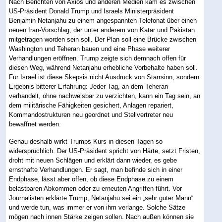
Nach Berichten von Axios und anderen Medien kam es zwischen
US-Präsident Donald Trump und Israels Ministerpräsident
Benjamin Netanjahu zu einem angespannten Telefonat über einen
neuen Iran-Vorschlag, der unter anderem von Katar und Pakistan
mitgetragen worden sein soll. Der Plan soll eine Brücke zwischen
Washington und Teheran bauen und eine Phase weiterer
Verhandlungen eröffnen. Trump zeigte sich demnach offen für
diesen Weg, während Netanjahu erhebliche Vorbehalte haben soll.
Für Israel ist diese Skepsis nicht Ausdruck von Starrsinn, sondern
Ergebnis bitterer Erfahrung: Jeder Tag, an dem Teheran
verhandelt, ohne nachweisbar zu verzichten, kann ein Tag sein, an
dem militärische Fähigkeiten gesichert, Anlagen repariert,
Kommandostrukturen neu geordnet und Stellvertreter neu
bewaffnet werden.
Genau deshalb wirkt Trumps Kurs in diesen Tagen so
widersprüchlich. Der US-Präsident spricht von Härte, setzt Fristen,
droht mit neuen Schlägen und erklärt dann wieder, es gebe
ernsthafte Verhandlungen. Er sagt, man befinde sich in einer
Endphase, lässt aber offen, ob diese Endphase zu einem
belastbaren Abkommen oder zu erneuten Angriffen führt. Vor
Journalisten erklärte Trump, Netanjahu sei ein „sehr guter Mann“
und werde tun, was immer er von ihm verlange. Solche Sätze
mögen nach innen Stärke zeigen sollen. Nach außen können sie