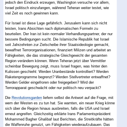
jedoch den Eindruck erzeugen, Washington versuche vor allem,
Israel politisch einzufangen, während Teheran weiter testet, wie
viel Zeit es noch gewinnen kann.
Für Israel ist diese Lage gefährlich. Jerusalem kann sich nicht
leisten, Irans Absichten nach diplomatischen Formeln zu
beurteilen. Der Iran ist kein normaler Verhandlungspartner, der nur
bessere Bedingungen sucht. Die Islamische Republik hat Israel
seit Jahrzehnten zur Zielscheibe ihrer Staatsideologie gemacht,
bewaffnet Terrororganisationen, finanziert Milizen und arbeitet an
Fähigkeiten, die das strategische Gleichgewicht der gesamten
Region verändern können. Wenn Teheran jetzt über Vermittler
scheinbar Bewegung zeigt, muss Israel fragen, was hinter den
Kulissen geschieht: Werden Uranbestände kontrolliert? Werden
Raketenprogramme begrenzt? Werden Stellvertreter entwaffnet?
Werden Gelder eingefroren oder freigegeben? Wird der
Terrorapparat geschwächt oder nur politisch neu verpackt?
Die
Revolutionsgarden
liefern selbst die Antwort auf die Frage, mit
wem der Westen es zu tun hat. Sie warnten, ein neuer Krieg könne
sich über die Region hinaus ausbreiten, falls die USA und Israel
erneut angreifen. Gleichzeitig erklärte Irans Parlamentspräsident
Mohammed Bagher Ghalibaf laut Berichten, die Streitkräfte hätten
die Waffenruhe genutzt, um Fähigkeiten wiederaufzubauen. Das