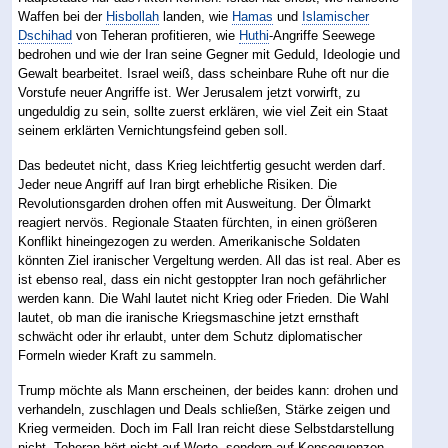
Waffen bei der
Hisbollah
landen, wie
Hamas
und
Islamischer
Dschihad
von Teheran profitieren, wie
Huthi
-Angriffe Seewege
bedrohen und wie der Iran seine Gegner mit Geduld, Ideologie und
Gewalt bearbeitet. Israel weiß, dass scheinbare Ruhe oft nur die
Vorstufe neuer Angriffe ist. Wer Jerusalem jetzt vorwirft, zu
ungeduldig zu sein, sollte zuerst erklären, wie viel Zeit ein Staat
seinem erklärten Vernichtungsfeind geben soll.
Das bedeutet nicht, dass Krieg leichtfertig gesucht werden darf.
Jeder neue Angriff auf Iran birgt erhebliche Risiken. Die
Revolutionsgarden drohen offen mit Ausweitung. Der Ölmarkt
reagiert nervös. Regionale Staaten fürchten, in einen größeren
Konflikt hineingezogen zu werden. Amerikanische Soldaten
könnten Ziel iranischer Vergeltung werden. All das ist real. Aber es
ist ebenso real, dass ein nicht gestoppter Iran noch gefährlicher
werden kann. Die Wahl lautet nicht Krieg oder Frieden. Die Wahl
lautet, ob man die iranische Kriegsmaschine jetzt ernsthaft
schwächt oder ihr erlaubt, unter dem Schutz diplomatischer
Formeln wieder Kraft zu sammeln.
Trump möchte als Mann erscheinen, der beides kann: drohen und
verhandeln, zuschlagen und Deals schließen, Stärke zeigen und
Krieg vermeiden. Doch im Fall Iran reicht diese Selbstdarstellung
nicht. Teheran hört nicht auf Worte, sondern auf Konsequenzen.