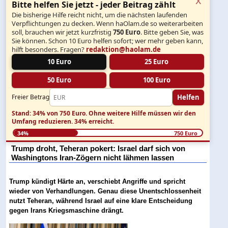
Bitte helfen Sie jetzt - jeder Beitrag zählt
Die bisherige Hilfe reicht nicht, um die nächsten laufenden
Verpflichtungen zu decken. Wenn haOlam.de so weiterarbeiten
soll, brauchen wir jetzt kurzfristig
750 Euro
. Bitte geben Sie, was
Sie können. Schon 10 Euro helfen sofort; wer mehr geben kann,
hilft besonders. Fragen?
redaktion@haolam.de
10 Euro
25 Euro
50 Euro
100 Euro
Helfen
Freier Betrag
Stand: 34% von 750 Euro.
Ohne weitere Hilfe müssen wir den
Umfang reduzieren.
34% erreicht.
34%
750 Euro
Trump droht, Teheran pokert: Israel darf sich von
Washingtons Iran-Zögern nicht lähmen lassen
Trump kündigt Härte an, verschiebt Angriffe und spricht
wieder von Verhandlungen. Genau diese Unentschlossenheit
nutzt Teheran, während Israel auf eine klare Entscheidung
gegen Irans Kriegsmaschine drängt.