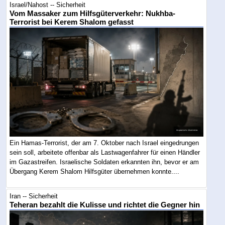
Israel/Nahost -- Sicherheit
Vom Massaker zum Hilfsgüterverkehr: Nukhba-
Terrorist bei Kerem Shalom gefasst
Ein Hamas-Terrorist, der am 7. Oktober nach Israel eingedrungen
sein soll, arbeitete offenbar als Lastwagenfahrer für einen Händler
im Gazastreifen. Israelische Soldaten erkannten ihn, bevor er am
Übergang Kerem Shalom Hilfsgüter übernehmen konnte....
Iran -- Sicherheit
Teheran bezahlt die Kulisse und richtet die Gegner hin