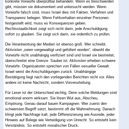
konkrete Vorwürfe überprüfbar behandeln. Wenn es Beschwerden
gibt, müssen sie dokumentiert und untersucht werden. Wenn
Vorwürfe falsch sind, muss Israel dies mit Fakten, Verfahren und
Transparenz belegen. Wenn Fehlverhalten einzelner Personen
festgestellt wird, muss es Konsequenzen geben.
Rechtsstaatlichkeit zeigt sich nicht darin, jede Anschuldigung
sofort zu glauben. Sie zeigt sich darin, sie ordentlich zu prüfen.
Die Verantwortung der Medien ist ebenso groß. Wer schreibt,
Aktivisten „seien vergewaltigt und gefoltert worden“, obwohl die
Vorwürfe nicht unabhängig verifiziert sind und Israel sie bestreitet,
überschreitet eine Grenze. Sauber ist: Aktivisten erheben schwere
Vorwürfe. Organisatoren sprechen von Fällen sexueller Gewalt.
Israel weist die Anschuldigungen zurück. Unabhängige
Bestätigung liegt nach den vorliegenden Berichten nicht vor. Alles
andere ist keine Nachricht, sondern Vorverurteilung.
Für Leser ist der Unterschied wichtig. Denn solche Meldungen sind
emotional enorm wirksam. Sie lösen Wut aus, Abscheu,
Empörung. Genau darauf bauen Kampagnen. Wer zuerst den
schwersten Begriff setzt, bestimmt oft die Wahrnehmung. Danach
klingt jede Nachfrage kalt, jede Differenzierung wie Ausrede, jeder
Hinweis auf Belege wie Verteidigung von Unrecht. So entsteht kein
Verständnis. So entsteht moralischer Druck.