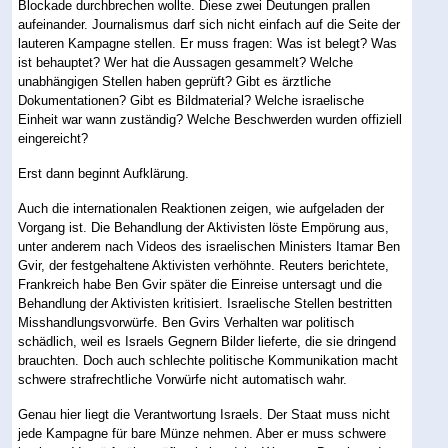
Blockade durchbrechen wollte. Diese zwei Deutungen prallen
aufeinander. Journalismus darf sich nicht einfach auf die Seite der
lauteren Kampagne stellen. Er muss fragen: Was ist belegt? Was
ist behauptet? Wer hat die Aussagen gesammelt? Welche
unabhängigen Stellen haben geprüft? Gibt es ärztliche
Dokumentationen? Gibt es Bildmaterial? Welche israelische
Einheit war wann zuständig? Welche Beschwerden wurden offiziell
eingereicht?
Erst dann beginnt Aufklärung.
Auch die internationalen Reaktionen zeigen, wie aufgeladen der
Vorgang ist. Die Behandlung der Aktivisten löste Empörung aus,
unter anderem nach Videos des israelischen Ministers Itamar Ben
Gvir, der festgehaltene Aktivisten verhöhnte. Reuters berichtete,
Frankreich habe Ben Gvir später die Einreise untersagt und die
Behandlung der Aktivisten kritisiert. Israelische Stellen bestritten
Misshandlungsvorwürfe. Ben Gvirs Verhalten war politisch
schädlich, weil es Israels Gegnern Bilder lieferte, die sie dringend
brauchten. Doch auch schlechte politische Kommunikation macht
schwere strafrechtliche Vorwürfe nicht automatisch wahr.
Genau hier liegt die Verantwortung Israels. Der Staat muss nicht
jede Kampagne für bare Münze nehmen. Aber er muss schwere