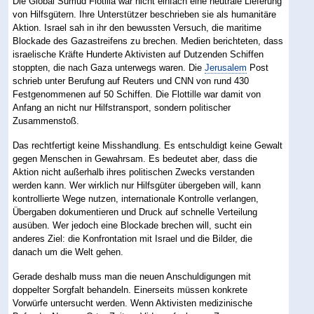
Die Global Sumud Flotilla war nicht einfach eine neutrale Lieferung
von Hilfsgütern. Ihre Unterstützer beschrieben sie als humanitäre
Aktion. Israel sah in ihr den bewussten Versuch, die maritime
Blockade des Gazastreifens zu brechen. Medien berichteten, dass
israelische Kräfte Hunderte Aktivisten auf Dutzenden Schiffen
stoppten, die nach Gaza unterwegs waren. Die
Jerusalem
Post
schrieb unter Berufung auf Reuters und CNN von rund 430
Festgenommenen auf 50 Schiffen. Die Flottille war damit von
Anfang an nicht nur Hilfstransport, sondern politischer
Zusammenstoß.
Das rechtfertigt keine Misshandlung. Es entschuldigt keine Gewalt
gegen Menschen in Gewahrsam. Es bedeutet aber, dass die
Aktion nicht außerhalb ihres politischen Zwecks verstanden
werden kann. Wer wirklich nur Hilfsgüter übergeben will, kann
kontrollierte Wege nutzen, internationale Kontrolle verlangen,
Übergaben dokumentieren und Druck auf schnelle Verteilung
ausüben. Wer jedoch eine Blockade brechen will, sucht ein
anderes Ziel: die Konfrontation mit Israel und die Bilder, die
danach um die Welt gehen.
Gerade deshalb muss man die neuen Anschuldigungen mit
doppelter Sorgfalt behandeln. Einerseits müssen konkrete
Vorwürfe untersucht werden. Wenn Aktivisten medizinische