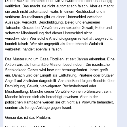
Dieser Satz ist entscheidend: Die Vorwürfe sind nicht unabhängig
verifiziert. Das macht sie nicht automatisch falsch. Aber es macht
sie auch nicht automatisch wahr. In einem Rechtsstaat und in
seriösem Journalismus gibt es einen Unterschied zwischen
Aussage, Verdacht, Beschuldigung, Beleg und erwiesener
Tatsache. Gerade bei Vorwürfen von sexueller Gewalt, Folter und
schwerer Misshandlung darf dieser Unterschied nicht
verschwinden. Wer solche Anschuldigungen reflexhaft wegwischt,
handelt falsch. Wer sie ungeprüft als feststehende Wahrheit
verbreitet, handelt ebenfalls falsch.
Das Muster rund um Gaza Flottillen ist seit Jahren erkennbar. Eine
Aktion wird als humanitäre Mission beschrieben. Die israelische
Seeblockade Gazas wird bewusst herausgefordert. Israel greift
ein. Danach wird der Eingriff als Entführung, Piraterie oder brutaler
Angriff auf Zivilisten dargestellt. Anschließend folgen Berichte über
Demütigung, Gewalt, verweigerten Rechtsbeistand oder
Misshandlung. Manche dieser Vorwürfe können prüfenswert sein.
Manche können sich als berechtigt erweisen. Aber in der
politischen Kampagne werden sie oft nicht als Vorwürfe behandelt,
sondern als fertige Anklage gegen Israel.
Genau das ist das Problem.