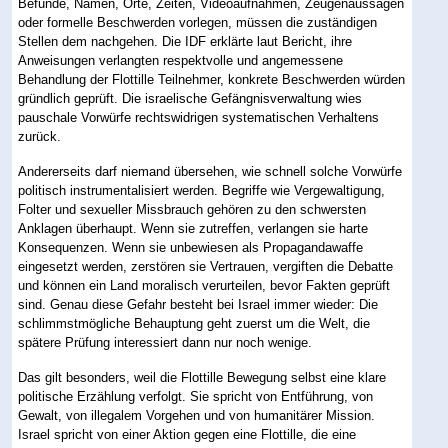
Befunde, Namen, Orte, Zeiten, Videoaufnahmen, Zeugenaussagen
oder formelle Beschwerden vorlegen, müssen die zuständigen
Stellen dem nachgehen. Die IDF erklärte laut Bericht, ihre
Anweisungen verlangten respektvolle und angemessene
Behandlung der Flottille Teilnehmer, konkrete Beschwerden würden
gründlich geprüft. Die israelische Gefängnisverwaltung wies
pauschale Vorwürfe rechtswidrigen systematischen Verhaltens
zurück.
Andererseits darf niemand übersehen, wie schnell solche Vorwürfe
politisch instrumentalisiert werden. Begriffe wie Vergewaltigung,
Folter und sexueller Missbrauch gehören zu den schwersten
Anklagen überhaupt. Wenn sie zutreffen, verlangen sie harte
Konsequenzen. Wenn sie unbewiesen als Propagandawaffe
eingesetzt werden, zerstören sie Vertrauen, vergiften die Debatte
und können ein Land moralisch verurteilen, bevor Fakten geprüft
sind. Genau diese Gefahr besteht bei Israel immer wieder: Die
schlimmstmögliche Behauptung geht zuerst um die Welt, die
spätere Prüfung interessiert dann nur noch wenige.
Das gilt besonders, weil die Flottille Bewegung selbst eine klare
politische Erzählung verfolgt. Sie spricht von Entführung, von
Gewalt, von illegalem Vorgehen und von humanitärer Mission.
Israel spricht von einer Aktion gegen eine Flottille, die eine