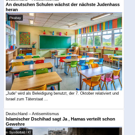
An deutschen Schulen wächst der nächste Judenhass
heran
Pixabay
„Jude“ wird als Beleidigung benutzt, der 7. Oktober relativiert und
Israel zum Täterstaat ...
Deutschland -- Antisemitismus
Islamischer Dschihad sagt Ja , Hamas verteilt schon
Gewehre
Symbolbild / KI