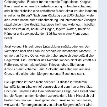
Geländegewinn. Er steht für die zentrale Frage dieses Krieges:
Kann Israel eine neue Sicherheitsordnung im Norden schaffen,
oder bleibt Hisbollah eine bewaffnete Macht direkt vor den Häusern
israelischer Bürger? Nach dem Rückzug von 2000 glaubten viele,
die Grenze könne durch Abschreckung und internationale Zusagen
stabil bleiben. Die Realität hat diese Hoffnung widerlegt. Hisbollah
füllte das Vakuum, baute Stellungen, lagerte Waffen, trainierte
Kämpfer und verwandelte den Südlibanon in eine Front gegen
Israel.
Jetzt versucht Israel, diese Entwicklung zurückzudrehen. Der
Vormarsch über den Litani ist deshalb ein historischer Moment. Er
erinnert an frühere Opfer, korrigiert aber zugleich eine gefährliche
Gegenwart. Die Bewohner des Nordens können nicht dauerhaft als
Pufferzone eines halb geführten Krieges leben. Sie haben
Anspruch auf Sicherheit, auf Rückkehr, auf Alltag und auf eine
Grenze, die nicht jeden Morgen neu unter Beschuss steht.
Die Operation ist noch nicht beendet. Hisbollah ist weiterhin
kampffähig, im Libanon tief verwurzelt und vom Iran unterstützt.
Doch die Einnahme des Beaufort-Rückens zeigt, dass Israel bereit
ist, die Regeln an der Nordfront zu verändern. Nicht Hisbollah soll
bestimmen, wie weit Israel gehen darf. Israel muss bestimmen,
wie weit die Terrororganisation von seinen Bürgern entfernt wird.