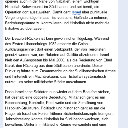
operiere auch in der Nähe von Nabatieh, einem wichtigen
Hisbollah-Schwerpunkt im Südlibanon, und sei bereit, die
Operation dort auszuweiten. Damit geht
Israel
über punktuelle
Vergeltungsschläge hinaus. Es versucht, Gelände zu nehmen,
Bedrohungsräume zu kontrollieren und Hisbollah nicht mehr die
Initiative zu überlassen.
Der Beaufort-Rücken ist kein gewöhnlicher Hügelzug. Während
des Ersten Libanonkriegs 1982 eroberte die Golani-
Aufklärungseinheit dort einen Stützpunkt, der von Terroristen
genutzt worden war, um Raketen auf Galiläa abzufeuern. Israel
hielt den Außenposten bis Mai 2000, als die Regierung von Ehud
Barak den Rückzug aus dem Südlibanon anordnete. Dieser
Rückzug führte zum Zusammenbruch der Südlibanesischen Armee
und hinterließ ein Machtvakuum, das Hisbollah systematisch
nutzte, um seine militärische Stärke auszubauen.
Dass israelische Soldaten nun wieder auf dem Beaufort stehen,
hat deshalb eine doppelte Bedeutung. Militärisch geht es um
Beobachtung, Kontrolle, Reichweite und die Zerstörung von
Hisbollah-Strukturen. Politisch und historisch geht es um die
Frage, ob Israel die Fehler früherer Sicherheitskonzepte korrigiert.
Jahrzehntelang konnte Hisbollah im Südlibanon wachsen, sich
bewaffnen, Dörfer in militärische Räume verwandeln und eine