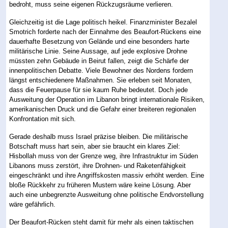
bedroht, muss seine eigenen Rückzugsräume verlieren.
Gleichzeitig ist die Lage politisch heikel. Finanzminister Bezalel
Smotrich forderte nach der Einnahme des Beaufort-Rückens eine
dauerhafte Besetzung von Gelände und eine besonders harte
militärische Linie. Seine Aussage, auf jede explosive Drohne
müssten zehn Gebäude in Beirut fallen, zeigt die Schärfe der
innenpolitischen Debatte. Viele Bewohner des Nordens fordern
längst entschiedenere Maßnahmen. Sie erleben seit Monaten,
dass die Feuerpause für sie kaum Ruhe bedeutet. Doch jede
Ausweitung der Operation im Libanon bringt internationale Risiken,
amerikanischen Druck und die Gefahr einer breiteren regionalen
Konfrontation mit sich.
Gerade deshalb muss Israel präzise bleiben. Die militärische
Botschaft muss hart sein, aber sie braucht ein klares Ziel:
Hisbollah muss von der Grenze weg, ihre Infrastruktur im Süden
Libanons muss zerstört, ihre Drohnen- und Raketenfähigkeit
eingeschränkt und ihre Angriffskosten massiv erhöht werden. Eine
bloße Rückkehr zu früheren Mustern wäre keine Lösung. Aber
auch eine unbegrenzte Ausweitung ohne politische Endvorstellung
wäre gefährlich.
Der Beaufort-Rücken steht damit für mehr als einen taktischen