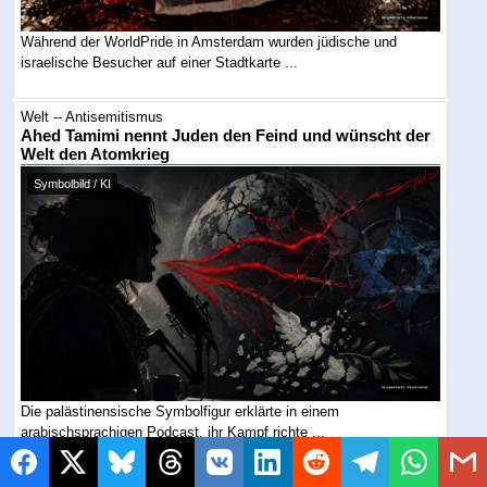
Während der WorldPride in Amsterdam wurden jüdische und
israelische Besucher auf einer Stadtkarte ...
Welt -- Antisemitismus
Ahed Tamimi nennt Juden den Feind und wünscht der
Welt den Atomkrieg
Symbolbild / KI
Die palästinensische Symbolfigur erklärte in einem
arabischsprachigen Podcast, ihr Kampf richte ...
Welt -- Antisemitismus