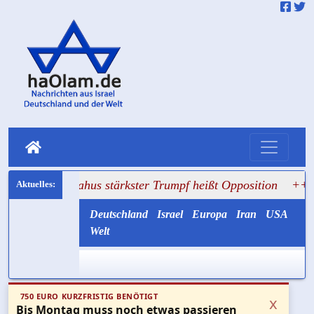
njahus stärkster Trumpf heißt Opposition
+++ Der 7. Okto
Deutschland
Israel
Europa
Iran
USA
Welt
750 EURO KURZFRISTIG BENÖTIGT
x
Bis Montag muss noch etwas passieren