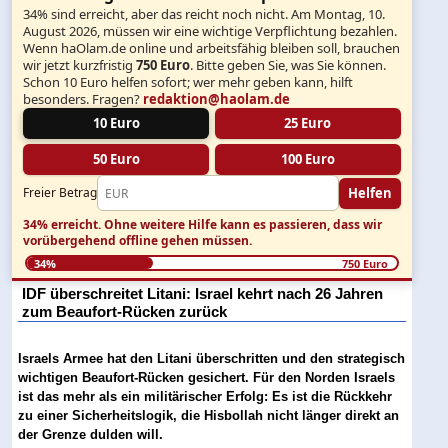
34% sind erreicht, aber das reicht noch nicht. Am Montag, 10.
August 2026, müssen wir eine wichtige Verpflichtung bezahlen.
Wenn haOlam.de online und arbeitsfähig bleiben soll, brauchen
wir jetzt kurzfristig
750 Euro
. Bitte geben Sie, was Sie können.
Schon 10 Euro helfen sofort; wer mehr geben kann, hilft
besonders. Fragen?
redaktion@haolam.de
10 Euro
25 Euro
50 Euro
100 Euro
Helfen
Freier Betrag
34% erreicht.
Ohne weitere Hilfe kann es passieren, dass wir
vorübergehend offline gehen müssen.
34%
750 Euro
IDF überschreitet Litani: Israel kehrt nach 26 Jahren
zum Beaufort-Rücken zurück
Israels Armee hat den Litani überschritten und den strategisch
wichtigen Beaufort-Rücken gesichert. Für den Norden Israels
ist das mehr als ein militärischer Erfolg: Es ist die Rückkehr
zu einer Sicherheitslogik, die Hisbollah nicht länger direkt an
der Grenze dulden will.