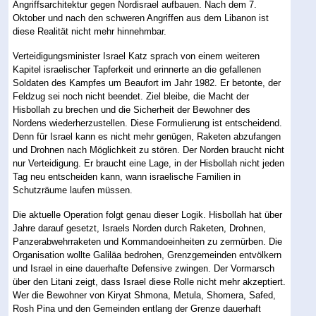
Angriffsarchitektur gegen Nordisrael aufbauen. Nach dem 7.
Oktober und nach den schweren Angriffen aus dem Libanon ist
diese Realität nicht mehr hinnehmbar.
Verteidigungsminister Israel Katz sprach von einem weiteren
Kapitel israelischer Tapferkeit und erinnerte an die gefallenen
Soldaten des Kampfes um Beaufort im Jahr 1982. Er betonte, der
Feldzug sei noch nicht beendet. Ziel bleibe, die Macht der
Hisbollah zu brechen und die Sicherheit der Bewohner des
Nordens wiederherzustellen. Diese Formulierung ist entscheidend.
Denn für Israel kann es nicht mehr genügen, Raketen abzufangen
und Drohnen nach Möglichkeit zu stören. Der Norden braucht nicht
nur Verteidigung. Er braucht eine Lage, in der Hisbollah nicht jeden
Tag neu entscheiden kann, wann israelische Familien in
Schutzräume laufen müssen.
Die aktuelle Operation folgt genau dieser Logik. Hisbollah hat über
Jahre darauf gesetzt, Israels Norden durch Raketen, Drohnen,
Panzerabwehrraketen und Kommandoeinheiten zu zermürben. Die
Organisation wollte Galiläa bedrohen, Grenzgemeinden entvölkern
und Israel in eine dauerhafte Defensive zwingen. Der Vormarsch
über den Litani zeigt, dass Israel diese Rolle nicht mehr akzeptiert.
Wer die Bewohner von Kiryat Shmona, Metula, Shomera, Safed,
Rosh Pina und den Gemeinden entlang der Grenze dauerhaft