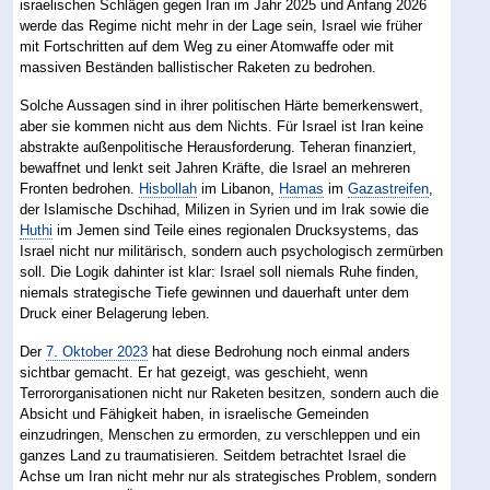
israelischen Schlägen gegen Iran im Jahr 2025 und Anfang 2026
werde das Regime nicht mehr in der Lage sein, Israel wie früher
mit Fortschritten auf dem Weg zu einer Atomwaffe oder mit
massiven Beständen ballistischer Raketen zu bedrohen.
Solche Aussagen sind in ihrer politischen Härte bemerkenswert,
aber sie kommen nicht aus dem Nichts. Für Israel ist Iran keine
abstrakte außenpolitische Herausforderung. Teheran finanziert,
bewaffnet und lenkt seit Jahren Kräfte, die Israel an mehreren
Fronten bedrohen.
Hisbollah
im Libanon,
Hamas
im
Gazastreifen
,
der Islamische Dschihad, Milizen in Syrien und im Irak sowie die
Huthi
im Jemen sind Teile eines regionalen Drucksystems, das
Israel nicht nur militärisch, sondern auch psychologisch zermürben
soll. Die Logik dahinter ist klar: Israel soll niemals Ruhe finden,
niemals strategische Tiefe gewinnen und dauerhaft unter dem
Druck einer Belagerung leben.
Der
7. Oktober 2023
hat diese Bedrohung noch einmal anders
sichtbar gemacht. Er hat gezeigt, was geschieht, wenn
Terrororganisationen nicht nur Raketen besitzen, sondern auch die
Absicht und Fähigkeit haben, in israelische Gemeinden
einzudringen, Menschen zu ermorden, zu verschleppen und ein
ganzes Land zu traumatisieren. Seitdem betrachtet Israel die
Achse um Iran nicht mehr nur als strategisches Problem, sondern