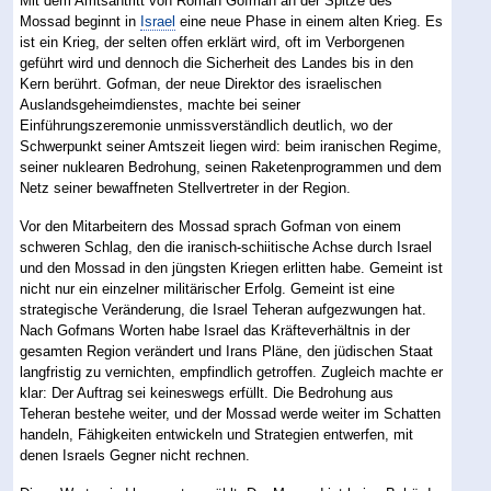
Mit dem Amtsantritt von Roman Gofman an der Spitze des
Mossad beginnt in
Israel
eine neue Phase in einem alten Krieg. Es
ist ein Krieg, der selten offen erklärt wird, oft im Verborgenen
geführt wird und dennoch die Sicherheit des Landes bis in den
Kern berührt. Gofman, der neue Direktor des israelischen
Auslandsgeheimdienstes, machte bei seiner
Einführungszeremonie unmissverständlich deutlich, wo der
Schwerpunkt seiner Amtszeit liegen wird: beim iranischen Regime,
seiner nuklearen Bedrohung, seinen Raketenprogrammen und dem
Netz seiner bewaffneten Stellvertreter in der Region.
Vor den Mitarbeitern des Mossad sprach Gofman von einem
schweren Schlag, den die iranisch-schiitische Achse durch Israel
und den Mossad in den jüngsten Kriegen erlitten habe. Gemeint ist
nicht nur ein einzelner militärischer Erfolg. Gemeint ist eine
strategische Veränderung, die Israel Teheran aufgezwungen hat.
Nach Gofmans Worten habe Israel das Kräfteverhältnis in der
gesamten Region verändert und Irans Pläne, den jüdischen Staat
langfristig zu vernichten, empfindlich getroffen. Zugleich machte er
klar: Der Auftrag sei keineswegs erfüllt. Die Bedrohung aus
Teheran bestehe weiter, und der Mossad werde weiter im Schatten
handeln, Fähigkeiten entwickeln und Strategien entwerfen, mit
denen Israels Gegner nicht rechnen.