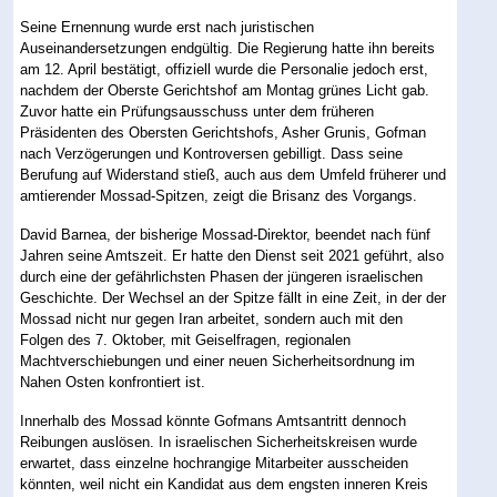
Seine Ernennung wurde erst nach juristischen
Auseinandersetzungen endgültig. Die Regierung hatte ihn bereits
am 12. April bestätigt, offiziell wurde die Personalie jedoch erst,
nachdem der Oberste Gerichtshof am Montag grünes Licht gab.
Zuvor hatte ein Prüfungsausschuss unter dem früheren
Präsidenten des Obersten Gerichtshofs, Asher Grunis, Gofman
nach Verzögerungen und Kontroversen gebilligt. Dass seine
Berufung auf Widerstand stieß, auch aus dem Umfeld früherer und
amtierender Mossad-Spitzen, zeigt die Brisanz des Vorgangs.
David Barnea, der bisherige Mossad-Direktor, beendet nach fünf
Jahren seine Amtszeit. Er hatte den Dienst seit 2021 geführt, also
durch eine der gefährlichsten Phasen der jüngeren israelischen
Geschichte. Der Wechsel an der Spitze fällt in eine Zeit, in der der
Mossad nicht nur gegen Iran arbeitet, sondern auch mit den
Folgen des 7. Oktober, mit Geiselfragen, regionalen
Machtverschiebungen und einer neuen Sicherheitsordnung im
Nahen Osten konfrontiert ist.
Innerhalb des Mossad könnte Gofmans Amtsantritt dennoch
Reibungen auslösen. In israelischen Sicherheitskreisen wurde
erwartet, dass einzelne hochrangige Mitarbeiter ausscheiden
könnten, weil nicht ein Kandidat aus dem engsten inneren Kreis