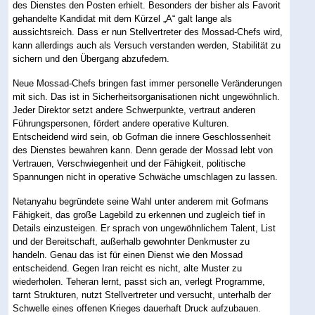
des Dienstes den Posten erhielt. Besonders der bisher als Favorit
gehandelte Kandidat mit dem Kürzel „A“ galt lange als
aussichtsreich. Dass er nun Stellvertreter des Mossad-Chefs wird,
kann allerdings auch als Versuch verstanden werden, Stabilität zu
sichern und den Übergang abzufedern.
Neue Mossad-Chefs bringen fast immer personelle Veränderungen
mit sich. Das ist in Sicherheitsorganisationen nicht ungewöhnlich.
Jeder Direktor setzt andere Schwerpunkte, vertraut anderen
Führungspersonen, fördert andere operative Kulturen.
Entscheidend wird sein, ob Gofman die innere Geschlossenheit
des Dienstes bewahren kann. Denn gerade der Mossad lebt von
Vertrauen, Verschwiegenheit und der Fähigkeit, politische
Spannungen nicht in operative Schwäche umschlagen zu lassen.
Netanyahu begründete seine Wahl unter anderem mit Gofmans
Fähigkeit, das große Lagebild zu erkennen und zugleich tief in
Details einzusteigen. Er sprach von ungewöhnlichem Talent, List
und der Bereitschaft, außerhalb gewohnter Denkmuster zu
handeln. Genau das ist für einen Dienst wie den Mossad
entscheidend. Gegen Iran reicht es nicht, alte Muster zu
wiederholen. Teheran lernt, passt sich an, verlegt Programme,
tarnt Strukturen, nutzt Stellvertreter und versucht, unterhalb der
Schwelle eines offenen Krieges dauerhaft Druck aufzubauen.