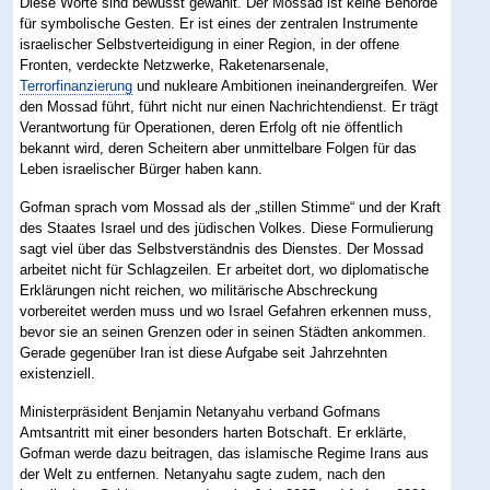
Diese Worte sind bewusst gewählt. Der Mossad ist keine Behörde
für symbolische Gesten. Er ist eines der zentralen Instrumente
israelischer Selbstverteidigung in einer Region, in der offene
Fronten, verdeckte Netzwerke, Raketenarsenale,
Terrorfinanzierung
und nukleare Ambitionen ineinandergreifen. Wer
den Mossad führt, führt nicht nur einen Nachrichtendienst. Er trägt
Verantwortung für Operationen, deren Erfolg oft nie öffentlich
bekannt wird, deren Scheitern aber unmittelbare Folgen für das
Leben israelischer Bürger haben kann.
Gofman sprach vom Mossad als der „stillen Stimme“ und der Kraft
des Staates Israel und des jüdischen Volkes. Diese Formulierung
sagt viel über das Selbstverständnis des Dienstes. Der Mossad
arbeitet nicht für Schlagzeilen. Er arbeitet dort, wo diplomatische
Erklärungen nicht reichen, wo militärische Abschreckung
vorbereitet werden muss und wo Israel Gefahren erkennen muss,
bevor sie an seinen Grenzen oder in seinen Städten ankommen.
Gerade gegenüber Iran ist diese Aufgabe seit Jahrzehnten
existenziell.
Ministerpräsident Benjamin Netanyahu verband Gofmans
Amtsantritt mit einer besonders harten Botschaft. Er erklärte,
Gofman werde dazu beitragen, das islamische Regime Irans aus
der Welt zu entfernen. Netanyahu sagte zudem, nach den