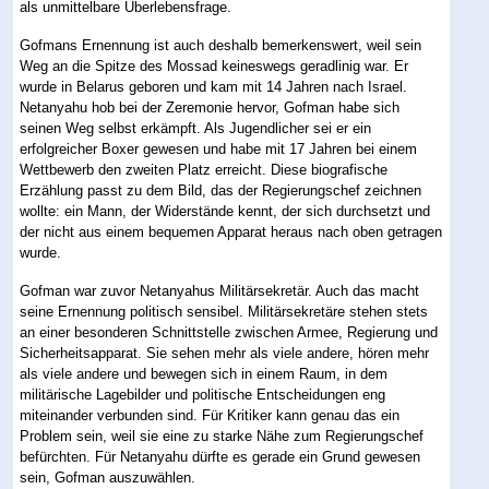
als unmittelbare Überlebensfrage.
Gofmans Ernennung ist auch deshalb bemerkenswert, weil sein
Weg an die Spitze des Mossad keineswegs geradlinig war. Er
wurde in Belarus geboren und kam mit 14 Jahren nach Israel.
Netanyahu hob bei der Zeremonie hervor, Gofman habe sich
seinen Weg selbst erkämpft. Als Jugendlicher sei er ein
erfolgreicher Boxer gewesen und habe mit 17 Jahren bei einem
Wettbewerb den zweiten Platz erreicht. Diese biografische
Erzählung passt zu dem Bild, das der Regierungschef zeichnen
wollte: ein Mann, der Widerstände kennt, der sich durchsetzt und
der nicht aus einem bequemen Apparat heraus nach oben getragen
wurde.
Gofman war zuvor Netanyahus Militärsekretär. Auch das macht
seine Ernennung politisch sensibel. Militärsekretäre stehen stets
an einer besonderen Schnittstelle zwischen Armee, Regierung und
Sicherheitsapparat. Sie sehen mehr als viele andere, hören mehr
als viele andere und bewegen sich in einem Raum, in dem
militärische Lagebilder und politische Entscheidungen eng
miteinander verbunden sind. Für Kritiker kann genau das ein
Problem sein, weil sie eine zu starke Nähe zum Regierungschef
befürchten. Für Netanyahu dürfte es gerade ein Grund gewesen
sein, Gofman auszuwählen.