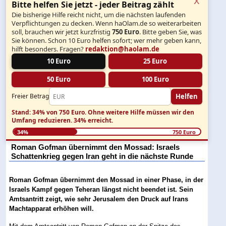
Bitte helfen Sie jetzt - jeder Beitrag zählt
Die bisherige Hilfe reicht nicht, um die nächsten laufenden
Verpflichtungen zu decken. Wenn haOlam.de so weiterarbeiten
soll, brauchen wir jetzt kurzfristig
750 Euro
. Bitte geben Sie, was
Sie können. Schon 10 Euro helfen sofort; wer mehr geben kann,
hilft besonders. Fragen?
redaktion@haolam.de
10 Euro
25 Euro
50 Euro
100 Euro
Helfen
Freier Betrag
Stand: 34% von 750 Euro.
Ohne weitere Hilfe müssen wir den
Umfang reduzieren.
34% erreicht.
34%
750 Euro
Roman Gofman übernimmt den Mossad: Israels
Schattenkrieg gegen Iran geht in die nächste Runde
Roman Gofman übernimmt den Mossad in einer Phase, in der
Israels Kampf gegen Teheran längst nicht beendet ist. Sein
Amtsantritt zeigt, wie sehr Jerusalem den Druck auf Irans
Machtapparat erhöhen will.