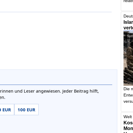
relat
Deut
Isla
vert
Symb
Die 
rinnen und Leser angewiesen. Jeder Beitrag hilft,
Entw
en.
vers
0 EUR
100 EUR
Welt 
Kos
Mont