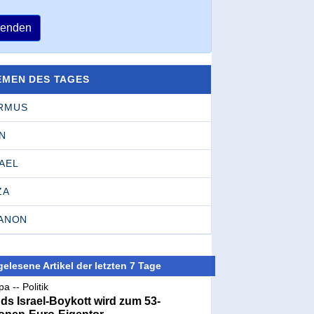
enden
EMEN DES TAGES
RMUS
N
AEL
ZA
BANON
elesene Artikel der letzten 7 Tage
a -- Politik
nds Israel-Boykott wird zum 53-