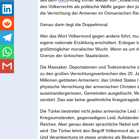
seit dem
Gaza
-Krieg immer wieder von „Völkermo
des Völkerrechts als politische Waffe gegen den jü
die Vernichtung der Armenier im Osmanischen Rei
Genau darin liegt die Doppelmoral.
Wer das Wort Völkermord gegen andere führt, mus
eigene nationale Erzählung erschüttert. Erdogan tu
größtmöglicher moralischer Wucht. Wenn es um di
Grenze der türkischen Staatsräson.
Die Massaker, Deportationen und Todesmärsche a
zu den großen Vernichtungsverbrechen des 20. Jah
Millionen getöteten Armeniern; das United States
physische Vernichtung der armenischen Christen
auseinandergerissen, Gemeinden ausgelöscht, Men
zerstört. Das war keine gewöhnliche Kriegstragödie
Die Türkei bestreitet nicht jedes armenische Leid. D
Kriegsumständen, gegenseitigem Leid, Aufstän
Reiches. Aber genau dieser sprachliche Nebel so
wird. Die Türkei lehnt den Begriff Völkermord ab
Und Verantwortung ist etwas anderes als Bedauer