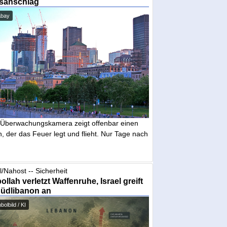
sanschlag
abay
 Überwachungskamera zeigt offenbar einen
 der das Feuer legt und flieht. Nur Tage nach
l/Nahost -- Sicherheit
ollah verletzt Waffenruhe, Israel greift
Südlibanon an
olbild / KI