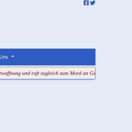
 Uns
ng und ruft zugleich zum Mord an Gegnern auf
+++ Judenh