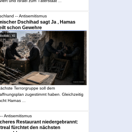
iviert und Israel zum Täterstaat ...
schland -- Antisemitismus
mischer Dschihad sagt Ja , Hamas
eilt schon Gewehre
olbild / KI
nächste Terrorgruppe soll dem
affnungsplan zugestimmt haben. Gleichzeitig
ucht Hamas ...
-- Antisemitismus
cheres Restaurant niedergebrannt:
real fürchtet den nächsten