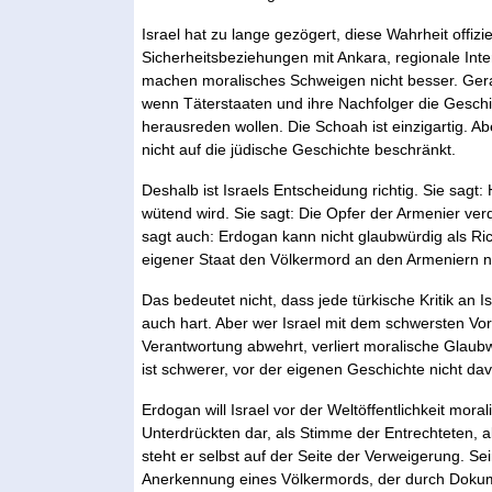
Israel hat zu lange gezögert, diese Wahrheit offiz
Sicherheitsbeziehungen mit Ankara, regionale Inte
machen moralisches Schweigen nicht besser. Gera
wenn Täterstaaten und ihre Nachfolger die Gesch
herausreden wollen. Die Schoah ist einzigartig. Abe
nicht auf die jüdische Geschichte beschränkt.
Deshalb ist Israels Entscheidung richtig. Sie sagt
wütend wird. Sie sagt: Die Opfer der Armenier ve
sagt auch: Erdogan kann nicht glaubwürdig als Ri
eigener Staat den Völkermord an den Armeniern n
Das bedeutet nicht, dass jede türkische Kritik an I
auch hart. Aber wer Israel mit dem schwersten Vor
Verantwortung abwehrt, verliert moralische Glaubwü
ist schwerer, vor der eigenen Geschichte nicht da
Erdogan will Israel vor der Weltöffentlichkeit moralis
Unterdrückten dar, als Stimme der Entrechteten, 
steht er selbst auf der Seite der Verweigerung. Se
Anerkennung eines Völkermords, der durch Doku