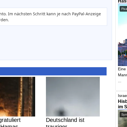
Has
Pix
nto. Im nächsten Schritt kann je nach PayPal-Anzeige
rden.
Eine
Mann,
...
Israe
Hisb
im 
Symb
ratuliert
Deutschland ist
 Hamas-
trauriger