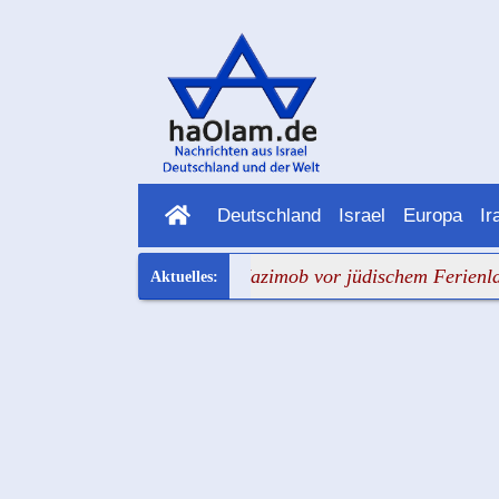
Deutschland
Israel
Europa
Ir
die Gegner hin
+++ Nazimob vor jüdischem Ferienlager: E