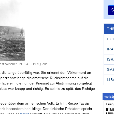
S
TH
HO
IRA
ISR
East zwischen 1915 & 1919 /
Quelle
GA
, die lange überfällig war. Sie erkennt den Völkermord an
e jahrzehntelange diplomatische Rücksichtnahme auf die
LI
orlage ein, die nun der Knesset zur Abstimmung vorgelegt
ss war knapp und richtig: Es sei nie zu spät, das Richtige
meistg
 gegenüber dem armenischen Volk. Er trifft Recep Tayyip
Europ
rik besonders hohl klingt. Der türkische Präsident spricht
Irla