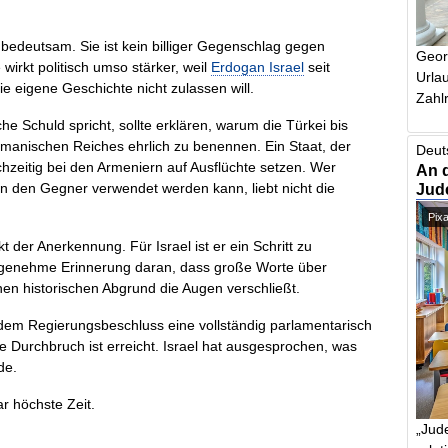
bedeutsam. Sie ist kein billiger Gegenschlag gegen
Geor
 wirkt politisch umso stärker, weil
Erdogan Israel
seit
Urlau
ie eigene Geschichte nicht zulassen will.
Zahlr
che Schuld spricht, sollte erklären, warum die Türkei bis
Osmanischen Reiches ehrlich zu benennen. Ein Staat, der
Deut
eichzeitig bei den Armeniern auf Ausflüchte setzen. Wer
An 
en den Gegner verwendet werden kann, liebt nicht die
Jud
Pix
t der Anerkennung. Für Israel ist er ein Schritt zu
nangenehme Erinnerung daran, dass große Worte über
en historischen Abgrund die Augen verschließt.
 dem Regierungsbeschluss eine vollständig parlamentarisch
he Durchbruch ist erreicht. Israel hat ausgesprochen, was
de.
ar höchste Zeit.
„Jude