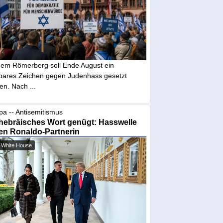
dem Römerberg soll Ende August ein
tbares Zeichen gegen Judenhass gesetzt
en. Nach ...
pa -- Antisemitismus
hebräisches Wort genügt: Hasswelle
en Ronaldo-Partnerin
 White House