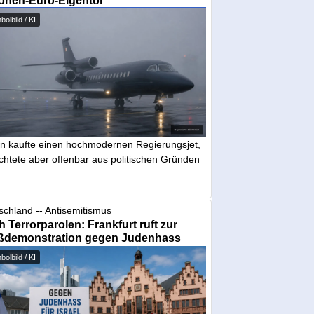
ionen-Euro-Eigentor
olbild / KI
in kaufte einen hochmodernen Regierungsjet,
chtete aber offenbar aus politischen Gründen
schland -- Antisemitismus
 Terrorparolen: Frankfurt ruft zur
ßdemonstration gegen Judenhass
olbild / KI