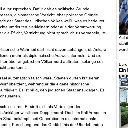
iell auszusprechen. Dafür gab es politische Gründe:
ressen, diplomatische Vorsicht. Aber politische Gründe
de der Staat des jüdischen Volkes weiß, was es bedeutet,
ichte umdeuten, verkleinern oder aus der Verantwortung
r die Pflicht, Vernichtung nicht sprachlich zu vernebeln, ist
Auf 
sich
werd
: Historische Wahrheit darf nicht davon abhängen, ob Ankara
rdienen mehr als diplomatische Ausweichformeln. Und sie
chter über angeblichen Völkermord auftreten, solange sein
Euro
icht anerkennt.
Ein 
geg
srael automatisch falsch wäre. Staaten dürfen kritisieren,
wurf überzieht, während er die eigene historische
The
rdigkeit. Es ist billig, den jüdischen Staat anzuklagen. Es
vonzulaufen.
ch isolieren. Er stellt sich als Verteidiger der
als Ankläger westlicher Doppelmoral. Doch im Fall Armenien
in Staat bekämpft seit Generationen die internationale
mente, Forschung und das Gedächtnis der Überlebenden