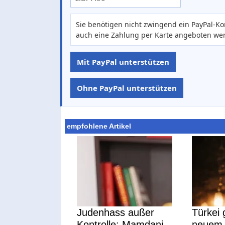
Sie benötigen nicht zwingend ein PayPal-Ko
auch eine Zahlung per Karte angeboten we
Mit PayPal unterstützen
Ohne PayPal unterstützen
empfohlene Artikel
Judenhass außer
Türkei g
Kontrolle: Mamdani
neuem