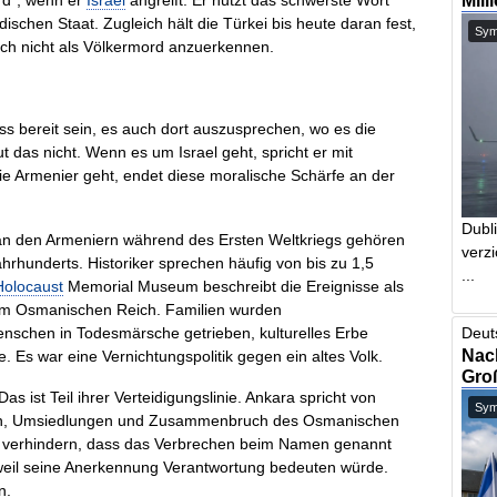
Mill
rd“, wenn er
Israel
angreift. Er nutzt das schwerste Wort
dischen Staat. Zugleich hält die Türkei bis heute daran fest,
Symb
ch nicht als Völkermord anzuerkennen.
s bereit sein, es auch dort auszusprechen, wo es die
t das nicht. Wenn es um Israel geht, spricht er mit
e Armenier geht, endet diese moralische Schärfe an der
Dubl
n den Armeniern während des Ersten Weltkriegs gehören
verzi
rhunderts. Historiker sprechen häufig von bis zu 1,5
...
Holocaust
Memorial Museum beschreibt die Ereignisse als
 im Osmanischen Reich. Familien wurden
schen in Todesmärsche getrieben, kulturelles Erbe
Deut
Nach
. Es war eine Vernichtungspolitik gegen ein altes Volk.
Gro
as ist Teil ihrer Verteidigungslinie. Ankara spricht von
Symb
den, Umsiedlungen und Zusammenbruch des Osmanischen
ll verhindern, dass das Verbrechen beim Namen genannt
, weil seine Anerkennung Verantwortung bedeuten würde.
n.