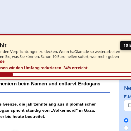
hlt
10 
aufenden Verpflichtungen zu decken. Wenn haOlam.de so weiterarbeiten
ben Sie, was Sie können. Schon 10 Euro helfen sofort; wer mehr geben
.de
ssen wir den Umfang reduzieren.
34% erreicht.
rmeniern beim Namen und entlarvt Erdogans
Ne
E-M
he Grenze, die jahrzehntelang aus diplomatischer
gan spricht ständig von „Völkermord“ in Gaza,
r bis heute bestreitet.