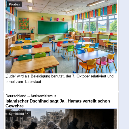
Pixabay
„Jude“ wird als Beleidigung benutzt, der 7. Oktober relativiert und
Israel zum Täterstaat ...
Deutschland -- Antisemitismus
Islamischer Dschihad sagt Ja , Hamas verteilt schon
Gewehre
Symbolbild / KI