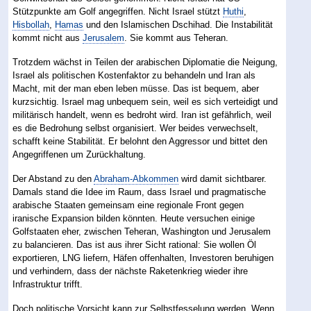
Stützpunkte am Golf angegriffen. Nicht Israel stützt
Huthi
,
Hisbollah
,
Hamas
und den Islamischen Dschihad. Die Instabilität
kommt nicht aus
Jerusalem
. Sie kommt aus Teheran.
Trotzdem wächst in Teilen der arabischen Diplomatie die Neigung,
Israel als politischen Kostenfaktor zu behandeln und Iran als
Macht, mit der man eben leben müsse. Das ist bequem, aber
kurzsichtig. Israel mag unbequem sein, weil es sich verteidigt und
militärisch handelt, wenn es bedroht wird. Iran ist gefährlich, weil
es die Bedrohung selbst organisiert. Wer beides verwechselt,
schafft keine Stabilität. Er belohnt den Aggressor und bittet den
Angegriffenen um Zurückhaltung.
Der Abstand zu den
Abraham-Abkommen
wird damit sichtbarer.
Damals stand die Idee im Raum, dass Israel und pragmatische
arabische Staaten gemeinsam eine regionale Front gegen
iranische Expansion bilden könnten. Heute versuchen einige
Golfstaaten eher, zwischen Teheran, Washington und Jerusalem
zu balancieren. Das ist aus ihrer Sicht rational: Sie wollen Öl
exportieren, LNG liefern, Häfen offenhalten, Investoren beruhigen
und verhindern, dass der nächste Raketenkrieg wieder ihre
Infrastruktur trifft.
Doch politische Vorsicht kann zur Selbstfesselung werden. Wenn