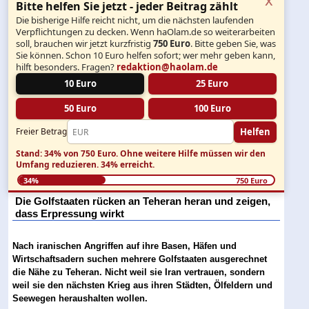
Bitte helfen Sie jetzt - jeder Beitrag zählt
Die bisherige Hilfe reicht nicht, um die nächsten laufenden
Verpflichtungen zu decken. Wenn haOlam.de so weiterarbeiten
soll, brauchen wir jetzt kurzfristig
750 Euro
. Bitte geben Sie, was
Sie können. Schon 10 Euro helfen sofort; wer mehr geben kann,
hilft besonders. Fragen?
redaktion@haolam.de
10 Euro
25 Euro
50 Euro
100 Euro
Helfen
Freier Betrag
Stand: 34% von 750 Euro.
Ohne weitere Hilfe müssen wir den
Umfang reduzieren.
34% erreicht.
34%
750 Euro
Die Golfstaaten rücken an Teheran heran und zeigen,
dass Erpressung wirkt
Nach iranischen Angriffen auf ihre Basen, Häfen und
Wirtschaftsadern suchen mehrere Golfstaaten ausgerechnet
die Nähe zu Teheran. Nicht weil sie Iran vertrauen, sondern
weil sie den nächsten Krieg aus ihren Städten, Ölfeldern und
Seewegen heraushalten wollen.