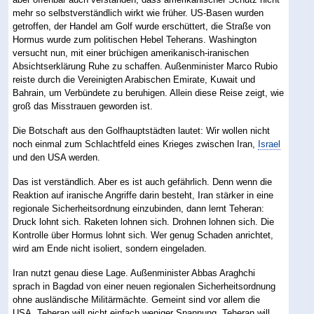
mehr so selbstverständlich wirkt wie früher. US-Basen wurden
getroffen, der Handel am Golf wurde erschüttert, die Straße von
Hormus wurde zum politischen Hebel Teherans. Washington
versucht nun, mit einer brüchigen amerikanisch-iranischen
Absichtserklärung Ruhe zu schaffen. Außenminister Marco Rubio
reiste durch die Vereinigten Arabischen Emirate, Kuwait und
Bahrain, um Verbündete zu beruhigen. Allein diese Reise zeigt, wie
groß das Misstrauen geworden ist.
Die Botschaft aus den Golfhauptstädten lautet: Wir wollen nicht
noch einmal zum Schlachtfeld eines Krieges zwischen Iran,
Israel
und den USA werden.
Das ist verständlich. Aber es ist auch gefährlich. Denn wenn die
Reaktion auf iranische Angriffe darin besteht, Iran stärker in eine
regionale Sicherheitsordnung einzubinden, dann lernt Teheran:
Druck lohnt sich. Raketen lohnen sich. Drohnen lohnen sich. Die
Kontrolle über Hormus lohnt sich. Wer genug Schaden anrichtet,
wird am Ende nicht isoliert, sondern eingeladen.
Iran nutzt genau diese Lage. Außenminister Abbas Araghchi
sprach in Bagdad von einer neuen regionalen Sicherheitsordnung
ohne ausländische Militärmächte. Gemeint sind vor allem die
USA. Teheran will nicht einfach weniger Spannung. Teheran will