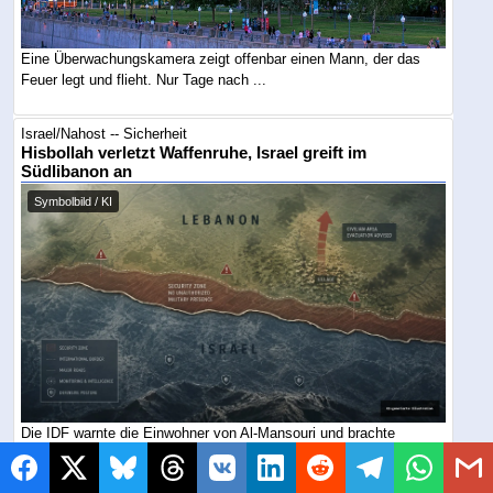
Eine Überwachungskamera zeigt offenbar einen Mann, der das
Feuer legt und flieht. Nur Tage nach ...
Israel/Nahost -- Sicherheit
Hisbollah verletzt Waffenruhe, Israel greift im
Südlibanon an
Symbolbild / KI
Die IDF warnte die Einwohner von Al-Mansouri und brachte
Zivilisten aus einem weiterhin ...