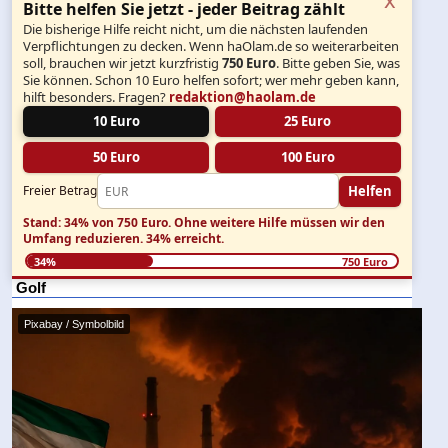
Bitte helfen Sie jetzt - jeder Beitrag zählt
Die bisherige Hilfe reicht nicht, um die nächsten laufenden
Verpflichtungen zu decken. Wenn haOlam.de so weiterarbeiten
soll, brauchen wir jetzt kurzfristig
750 Euro
. Bitte geben Sie, was
Sie können. Schon 10 Euro helfen sofort; wer mehr geben kann,
hilft besonders. Fragen?
redaktion@haolam.de
10 Euro
25 Euro
50 Euro
100 Euro
Helfen
Freier Betrag
Stand: 34% von 750 Euro.
Ohne weitere Hilfe müssen wir den
Umfang reduzieren.
34% erreicht.
34%
750 Euro
Golf
Pixabay / Symbolbild