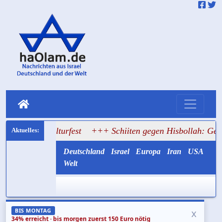
 Kulturfest
+++ Schiiten gegen Hisbollah: Gemayel ruft z
Deutschland
Israel
Europa
Iran
USA
Welt
x
BIS MONTAG
34% erreicht · bis morgen zuerst 150 Euro nötig