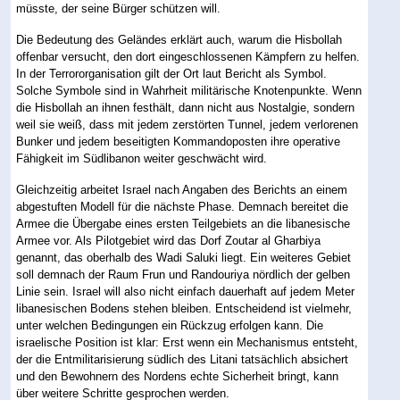
müsste, der seine Bürger schützen will.
Die Bedeutung des Geländes erklärt auch, warum die Hisbollah
offenbar versucht, den dort eingeschlossenen Kämpfern zu helfen.
In der Terrororganisation gilt der Ort laut Bericht als Symbol.
Solche Symbole sind in Wahrheit militärische Knotenpunkte. Wenn
die Hisbollah an ihnen festhält, dann nicht aus Nostalgie, sondern
weil sie weiß, dass mit jedem zerstörten Tunnel, jedem verlorenen
Bunker und jedem beseitigten Kommandoposten ihre operative
Fähigkeit im Südlibanon weiter geschwächt wird.
Gleichzeitig arbeitet Israel nach Angaben des Berichts an einem
abgestuften Modell für die nächste Phase. Demnach bereitet die
Armee die Übergabe eines ersten Teilgebiets an die libanesische
Armee vor. Als Pilotgebiet wird das Dorf Zoutar al Gharbiya
genannt, das oberhalb des Wadi Saluki liegt. Ein weiteres Gebiet
soll demnach der Raum Frun und Randouriya nördlich der gelben
Linie sein. Israel will also nicht einfach dauerhaft auf jedem Meter
libanesischen Bodens stehen bleiben. Entscheidend ist vielmehr,
unter welchen Bedingungen ein Rückzug erfolgen kann. Die
israelische Position ist klar: Erst wenn ein Mechanismus entsteht,
der die Entmilitarisierung südlich des Litani tatsächlich absichert
und den Bewohnern des Nordens echte Sicherheit bringt, kann
über weitere Schritte gesprochen werden.