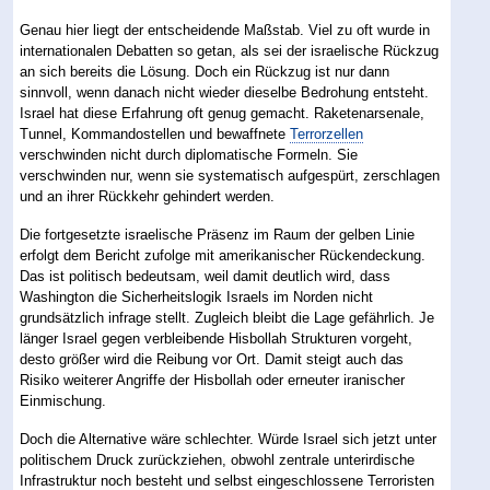
Genau hier liegt der entscheidende Maßstab. Viel zu oft wurde in
internationalen Debatten so getan, als sei der israelische Rückzug
an sich bereits die Lösung. Doch ein Rückzug ist nur dann
sinnvoll, wenn danach nicht wieder dieselbe Bedrohung entsteht.
Israel hat diese Erfahrung oft genug gemacht. Raketenarsenale,
Tunnel, Kommandostellen und bewaffnete
Terrorzellen
verschwinden nicht durch diplomatische Formeln. Sie
verschwinden nur, wenn sie systematisch aufgespürt, zerschlagen
und an ihrer Rückkehr gehindert werden.
Die fortgesetzte israelische Präsenz im Raum der gelben Linie
erfolgt dem Bericht zufolge mit amerikanischer Rückendeckung.
Das ist politisch bedeutsam, weil damit deutlich wird, dass
Washington die Sicherheitslogik Israels im Norden nicht
grundsätzlich infrage stellt. Zugleich bleibt die Lage gefährlich. Je
länger Israel gegen verbleibende Hisbollah Strukturen vorgeht,
desto größer wird die Reibung vor Ort. Damit steigt auch das
Risiko weiterer Angriffe der Hisbollah oder erneuter iranischer
Einmischung.
Doch die Alternative wäre schlechter. Würde Israel sich jetzt unter
politischem Druck zurückziehen, obwohl zentrale unterirdische
Infrastruktur noch besteht und selbst eingeschlossene Terroristen