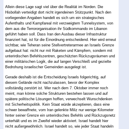
Allein diese Lage sagt viel über die Realität im Norden. Die
Hisbollah verteidigt dort nicht irgendeinen Stützpunkt. Nach den
vorliegenden Angaben handelt es sich um ein strategisches
Aufenthalts und Kampfareal mit verzweigtem Tunnelsystem, von
dem aus die Terrororganisation ihr Südkommando im Libanon
geführt haben soll. Dass Iran den Ausbau dieser Infrastruktur
finanziert hat, ist für die Einordnung entscheidend. Hier wird erneut
sichtbar, wie Teheran seine Stellvertreterarmee an Israels Grenze
aufgebaut hat: nicht nur mit Raketen und Kämpfern, sondern mit
unterirdischen Befehlszentren, geschützten Rückzugsräumen und
einer militärischen Logik, die auf langen Verschleiß und gezielte
Bedrohung israelischer Gemeinden ausgelegt ist.
Gerade deshalb ist die Entscheidung Israels folgerichtig, auf
diesem Gelände nicht nachzulassen, bevor der Komplex
vollständig zerstört ist. Wer nach dem 7. Oktober immer noch
meint, man könne solche Strukturen bestehen lassen und auf
spätere politische Lösungen hoffen, verwechselt Wunschdenken
mit Sicherheitspolitik. Kein Staat würde akzeptieren, dass eine
schwer bewaffnete, vom Iran gelenkte Miliz nur wenige Kilometer
hinter seiner Grenze ein unterirdisches Befehls und Rückzugsnetz
unterhält und es im Zweifel wieder aktiviert. Israel handelt hier
nicht außergewöhnlich. Israel handelt so, wie jeder Staat handeln