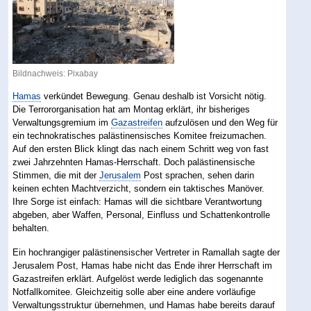
Bildnachweis:
Pixabay
Hamas
verkündet Bewegung. Genau deshalb ist Vorsicht nötig.
Die Terrororganisation hat am Montag erklärt, ihr bisheriges
Verwaltungsgremium im
Gazastreifen
aufzulösen und den Weg für
ein technokratisches palästinensisches Komitee freizumachen.
Auf den ersten Blick klingt das nach einem Schritt weg von fast
zwei Jahrzehnten Hamas-Herrschaft. Doch palästinensische
Stimmen, die mit der
Jerusalem
Post sprachen, sehen darin
keinen echten Machtverzicht, sondern ein taktisches Manöver.
Ihre Sorge ist einfach: Hamas will die sichtbare Verantwortung
abgeben, aber Waffen, Personal, Einfluss und Schattenkontrolle
behalten.
Ein hochrangiger palästinensischer Vertreter in Ramallah sagte der
Jerusalem Post, Hamas habe nicht das Ende ihrer Herrschaft im
Gazastreifen erklärt. Aufgelöst werde lediglich das sogenannte
Notfallkomitee. Gleichzeitig solle aber eine andere vorläufige
Verwaltungsstruktur übernehmen, und Hamas habe bereits darauf