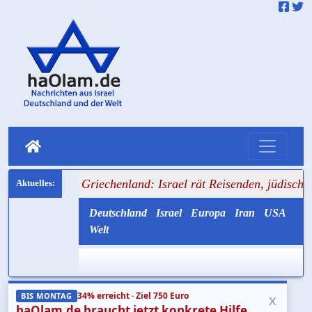
+++ Griechenland: Israel rät Reisenden, jüdische Symbole z
Deutschland
Israel
Europa
Iran
USA
Welt
34% erreicht · Ziel 750 Euro
x
BIS MONTAG
haOlam.de braucht jetzt konkrete Hilfe