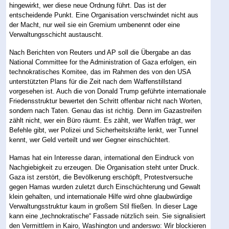
hingewirkt, wer diese neue Ordnung führt. Das ist der
entscheidende Punkt. Eine Organisation verschwindet nicht aus
der Macht, nur weil sie ein Gremium umbenennt oder eine
Verwaltungsschicht austauscht.
Nach Berichten von Reuters und AP soll die Übergabe an das
National Committee for the Administration of Gaza erfolgen, ein
technokratisches Komitee, das im Rahmen des von den USA
unterstützten Plans für die Zeit nach dem Waffenstillstand
vorgesehen ist. Auch die von Donald Trump geführte internationale
Friedensstruktur bewertet den Schritt offenbar nicht nach Worten,
sondern nach Taten. Genau das ist richtig. Denn im Gazastreifen
zählt nicht, wer ein Büro räumt. Es zählt, wer Waffen trägt, wer
Befehle gibt, wer Polizei und Sicherheitskräfte lenkt, wer Tunnel
kennt, wer Geld verteilt und wer Gegner einschüchtert.
Hamas hat ein Interesse daran, international den Eindruck von
Nachgiebigkeit zu erzeugen. Die Organisation steht unter Druck.
Gaza ist zerstört, die Bevölkerung erschöpft, Protestversuche
gegen Hamas wurden zuletzt durch Einschüchterung und Gewalt
klein gehalten, und internationale Hilfe wird ohne glaubwürdige
Verwaltungsstruktur kaum in großem Stil fließen. In dieser Lage
kann eine „technokratische“ Fassade nützlich sein. Sie signalisiert
den Vermittlern in Kairo, Washington und anderswo: Wir blockieren