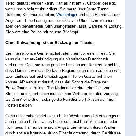
Terror genutzt werden kann. Hamas hat am 7. Oktober gezeigt,
wozu ihre Machtstruktur dient. Sie baute über Jahre Tunnel,
Raketen, Kommandostellen,
Waffenlager
und eine Herrschaft der
Angst auf. Eine Lösung, die nur die zivile Oberfläche verändert,
aber den bewaffneten Kern unangetastet lässt, wäre keine Lösung.
Sie wäre eine Pause mit neuem Briefkopf.
Ohne Entwaffnung ist der Rückzug nur Theater
Die internationale Gemeinschaft steht nun vor einem Test. Sie
kann die Hamas-Ankündigung als historischen Durchbruch
verkaufen. Oder sie kann genauer hinschauen. Reuters berichtet,
dass Hamas zwar das De-facto-Regierungsgremium auflösen will,
aber Einfluss auf Sicherheitsfragen in Teilen Gazas behalten
könnte. AP verweist darauf, dass der Schritt die Frage der
Entwaffnung nicht löst. The National berichtet ebenfalls von
Skepsis und zitiert einen israelischen Vertreter, der den Vorgang
als „Spin“ einordnet, solange die Funktionäre faktisch auf ihren
Posten bleiben.
Genau hier entscheidet sich, ob der Westen aus den vergangenen
Jahren gelernt hat. Hamas beherrscht nicht nur Ministerien oder
Komitees. Hamas beherrscht Angst. Sie herrscht durch Waffen,
durch soziale Kontrolle, durch Einschüchterung, durch Geldflüsse