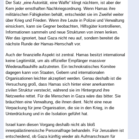
Der Satz „eine Autorität, eine Waffe“ klingt nüchtern, ist aber der
Kern jeder ernsthaften Nachkriegsordnung. Wenn Hamas ihre
militärischen Fähigkeiten behält, entscheidet sie im Zweifel weiter
über Krieg und Frieden. Wenn ihre Leute in Polizei und Verwaltung
einsickern, kann sie Gegner beobachten, Hilfsgüter kontrollieren,
Informationen sammeln und neue Strukturen von innen lenken.
Wer das ignoriert, baut Gaza nicht neu auf, sondern bereitet die
nächste Runde der Hamas-Herrschaft vor.
Auch der finanzielle Aspekt ist zentral. Hamas besitzt international
keine Legitimität, um als offizieller Empfänger massiver
Wiederaufbauhilfe aufzutreten. Ein technokratisches Komitee
dagegen kann von Staaten, Gebern und internationalen
Organisationen leichter akzeptiert werden. Genau deshalb ist die
Versuchung groß, dass Hamas sich hinter einer anerkannten
zivilen Struktur versteckt, während sie im Hintergrund ihre
Netzwerke rettet. Für die Menschen in Gaza wäre das bitter. Sie
bräuchten eine Verwaltung, die ihnen dient. Nicht eine neue
Verpackung für jene Organisation, die sie in den Krieg, in die
Unterdrückung und in die Isolation geführt hat.
Israel kann diesen Vorgang deshalb nicht als bloß
innerpalästinensische Personalfrage behandeln. Für Jerusalem ist
entscheidend, ob Gaza künftig wieder als Aufmarschraum für