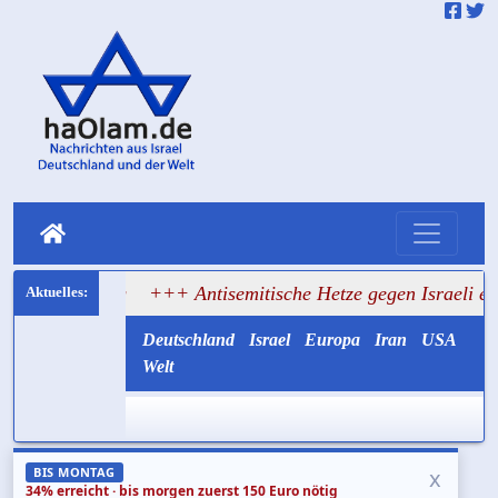
nung
+++ Antisemitische Hetze gegen Israeli endet in Schl
Deutschland
Israel
Europa
Iran
USA
Welt
x
BIS MONTAG
34% erreicht · bis morgen zuerst 150 Euro nötig