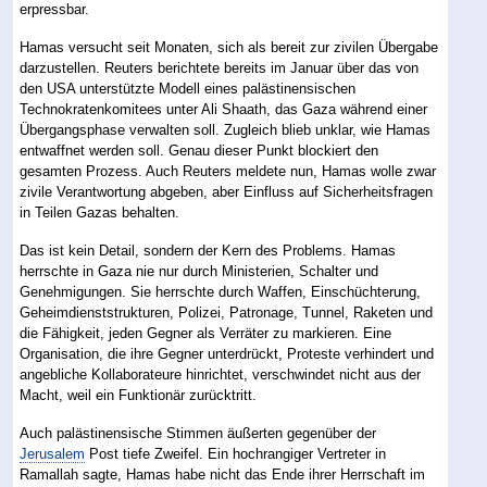
erpressbar.
Hamas versucht seit Monaten, sich als bereit zur zivilen Übergabe
darzustellen. Reuters berichtete bereits im Januar über das von
den USA unterstützte Modell eines palästinensischen
Technokratenkomitees unter Ali Shaath, das Gaza während einer
Übergangsphase verwalten soll. Zugleich blieb unklar, wie Hamas
entwaffnet werden soll. Genau dieser Punkt blockiert den
gesamten Prozess. Auch Reuters meldete nun, Hamas wolle zwar
zivile Verantwortung abgeben, aber Einfluss auf Sicherheitsfragen
in Teilen Gazas behalten.
Das ist kein Detail, sondern der Kern des Problems. Hamas
herrschte in Gaza nie nur durch Ministerien, Schalter und
Genehmigungen. Sie herrschte durch Waffen, Einschüchterung,
Geheimdienststrukturen, Polizei, Patronage, Tunnel, Raketen und
die Fähigkeit, jeden Gegner als Verräter zu markieren. Eine
Organisation, die ihre Gegner unterdrückt, Proteste verhindert und
angebliche Kollaborateure hinrichtet, verschwindet nicht aus der
Macht, weil ein Funktionär zurücktritt.
Auch palästinensische Stimmen äußerten gegenüber der
Jerusalem
Post tiefe Zweifel. Ein hochrangiger Vertreter in
Ramallah sagte, Hamas habe nicht das Ende ihrer Herrschaft im