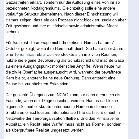
Gazastreifen erklärt, sondern nur die Auflösung eines von ihr so
bezeichneten Notfallgremiums. Gleichzeitig solle eine andere
vorläufige Struktur übernehmen. Nach dieser Einschätzung will
Hamas zeigen, dass sie den Prozess nicht blockiert, zugleich aber
Zeit gewinnen und ihre militärische sowie administrative Macht
sichern.
Für
Israel
ist diese Frage nicht theoretisch. Hamas hat am 7.
Oktober gezeigt, wozu ihre Herrschaft dient. Sie baute über Jahre
eine
Terrorinfrastruktur
auf, versteckte sich in zivilen Räumen,
nutzte die eigene Bevölkerung als Schutzschild und machte Gaza
zu einem Ausgangspunkt mörderischer Angriffe. Wenn heute nur
die zivile Oberfläche ausgetauscht wird, während der bewaffnete
Kern bleibt, entsteht keine neue Ordnung. Dann entsteht eine
Pause bis zur nächsten Eskalation.
Der geplante Übergang zum NCAG kann nur dann mehr sein als
Fassade, wenn drei Dinge gesichert werden: Hamas darf keine
eigenen Sicherheitskräfte unter neuem Namen in die neuen
Strukturen einschleusen. Internationale Hilfe darf nicht erneut in
Netzwerke der Terrororganisation fließen. Und das Prinzip „eine
Autorität, ein Recht, eine Waffe“ muss nicht als Formel, sondern
als überprüfbare Realität umgesetzt werden.