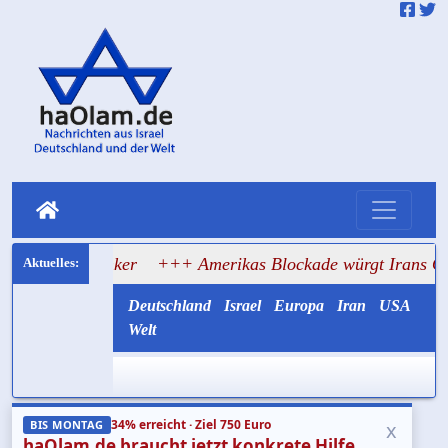
 Tanker
+++ Amerikas Blockade würgt Irans Ölexport ab
Deutschland
Israel
Europa
Iran
USA
Welt
34% erreicht · Ziel 750 Euro
x
BIS MONTAG
haOlam.de braucht jetzt konkrete Hilfe