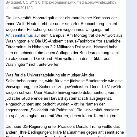
By giggel, CC BY 3.0, https://commons.wikimedia.org/w/index.php?
curid=60201133
Die Universität Harvard galt einst als moralischer Kompass der
freien Welt. Heute steht sie unter scharfer Beobachtung – nicht
wegen ihrer Forschung, sondern wegen ihres Umgangs mit
Antisemitismus
auf dem Campus. Am Montag traf die Antwort aus
Washington ein: Die US-Antisemitismus-Taskforce fror sämtliche
Fördermittel in Höhe von 2,2 Milliarden Dollar ein. Harvard habe
sich entschieden, die neuen Auflagen der Bundesregierung nicht
zu akzeptieren. Der Grund: Man wolle sich dem "Diktat aus
Washington" nicht unterwerfen.
Was für die Universitätsleitung ein mutiger Akt der
Selbstbehauptung ist, wirkt für viele jüdische Studierende wie eine
Verweigerung, ihre Sicherheit zu gewährleisten. Denn die Vorwürfe
wiegen schwer: Über Monate hinweg wurde dokumentiert, wie
jüdische Studierende an Harvard systematisch ausgegrenzt,
eingeschüchtert und bedroht wurden – oft im Namen der
sogenannten „Solidarität mit Palästina“. Die Universität reagierte
zu spät, zu zaghaft und mit Worten, denen kaum Taten folgten.
Die neue US-Regierung unter Präsident Donald Trump wollte das
ändern. Ihre Bedingungen: klare Maßnahmen gegen antisemitische