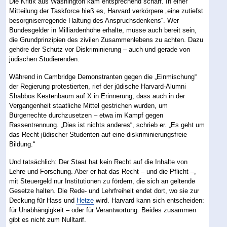
Die Kritik aus Washington kam entsprechend scharf. In einer
Mitteilung der Taskforce hieß es, Harvard verkörpere „eine zutiefst
besorgniserregende Haltung des Anspruchsdenkens“. Wer
Bundesgelder in Milliardenhöhe erhalte, müsse auch bereit sein,
die Grundprinzipien des zivilen Zusammenlebens zu achten. Dazu
gehöre der Schutz vor Diskriminierung – auch und gerade von
jüdischen Studierenden.
Während in Cambridge Demonstranten gegen die „Einmischung“
der Regierung protestierten, rief der jüdische Harvard-Alumni
Shabbos Kestenbaum auf X in Erinnerung, dass auch in der
Vergangenheit staatliche Mittel gestrichen wurden, um
Bürgerrechte durchzusetzen – etwa im Kampf gegen
Rassentrennung. „Dies ist nichts anderes“, schrieb er. „Es geht um
das Recht jüdischer Studenten auf eine diskriminierungsfreie
Bildung.“
Und tatsächlich: Der Staat hat kein Recht auf die Inhalte von
Lehre und Forschung. Aber er hat das Recht – und die Pflicht –,
mit Steuergeld nur Institutionen zu fördern, die sich an geltende
Gesetze halten. Die Rede- und Lehrfreiheit endet dort, wo sie zur
Deckung für Hass und
Hetze
wird. Harvard kann sich entscheiden:
für Unabhängigkeit – oder für Verantwortung. Beides zusammen
gibt es nicht zum Nulltarif.