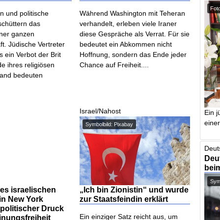
Foto
en und politische
Während Washington mit Teheran
schüttern das
verhandelt, erleben viele Iraner
iner ganzen
diese Gespräche als Verrat. Für sie
t. Jüdische Vertreter
bedeutet ein Abkommen nicht
 ein Verbot der Brit
Hoffnung, sondern das Ende jeder
e ihres religiösen
Chance auf Freiheit....
Land bedeuten
Israel/Nahost
Ein j
einer
Symbolbild: Pixabay
Deut
Deut
bei
Symb
nes israelischen
„Ich bin Zionistin“ und wurde
in New York
zur Staatsfeindin erklärt
politischer Druck
Ein einziger Satz reicht aus, um
inungsfreiheit