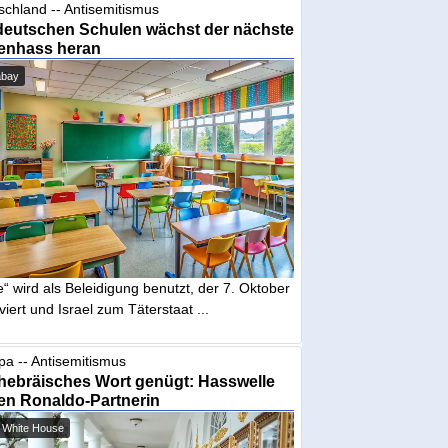
schland -- Antisemitismus
deutschen Schulen wächst der nächste
enhass heran
abay
“ wird als Beleidigung benutzt, der 7. Oktober
iviert und Israel zum Täterstaat ...
pa -- Antisemitismus
hebräisches Wort genügt: Hasswelle
en Ronaldo-Partnerin
 White House