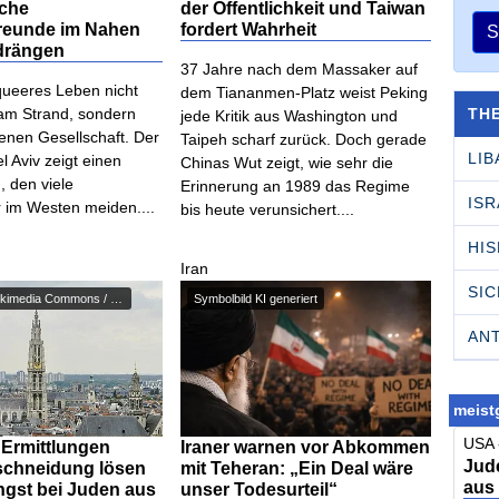
iche
der Öffentlichkeit und Taiwan
freunde im Nahen
fordert Wahrheit
S
drängen
37 Jahre nach dem Massaker auf
t queeres Leben nicht
dem Tiananmen-Platz weist Peking
TH
 am Strand, sondern
jede Kritik aus Washington und
ffenen Gesellschaft. Der
Taipeh scharf zurück. Doch gerade
LI
el Aviv zeigt einen
Chinas Wut zeigt, wie sehr die
, den viele
Erinnerung an 1989 das Regime
ISR
r im Westen meiden....
bis heute verunsichert....
HI
Iran
SI
LBM1948 / Wikimedia Commons / C...
Symbolbild KI generiert
AN
meistg
USA 
 Ermittlungen
Iraner warnen vor Abkommen
Jude
schneidung lösen
mit Teheran: „Ein Deal wäre
aus
ngst bei Juden aus
unser Todesurteil“