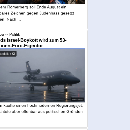
dem Römerberg soll Ende August ein
tbares Zeichen gegen Judenhass gesetzt
en. Nach ...
a -- Politik
nds Israel-Boykott wird zum 53-
ionen-Euro-Eigentor
olbild / KI
in kaufte einen hochmodernen Regierungsjet,
chtete aber offenbar aus politischen Gründen