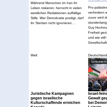
Während Menschen im Iran ihr
Pro-palästin
Leben riskieren, herrscht in vielen
verhindern 
westlichen Redaktionen auffällige
zuvor wird d
Stille. Wer Demokratie predigt, darf
stundenlang 
ihr Sterben nicht ignorieren....
Guy Hochman 
Freiheit gez
und wie still
Gesellschaft
Welt
Deutschlan
Symbolbild KI
Juristische Kampagnen
Israel-fei
gegen israelische
Gewalt ge
Kulturschaffende erreichen
bei Demon
Kanada
Leipzig