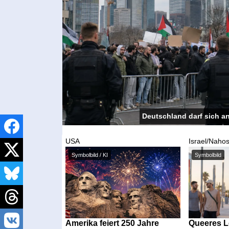
Deutschland darf sich a
USA
Israel/Nahos
Symbolbild / KI
Symbolbild
Amerika feiert 250 Jahre
Queeres Le