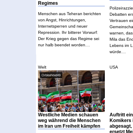
Regimes
Polizeirazzi
Menschen aus Teheran berichten
Debatten er
von Angst, Hinrichtungen,
Vertrauen e
Internetsperren und neuer
Gemeinschaf
Repression. Ihr bitterer Vorwurf:
warnen, dass
Der Krieg gegen das Regime sei
Mila das End
nur halb beendet worden....
Lebens im 
würde....
Welt
USA
OrbitalVoid49
Westliche Medien schauen
Auftritt ei
weg während die Menschen
Komikers 
im Iran um Freiheit kämpfen
abgesagt, 
ersetzt Me