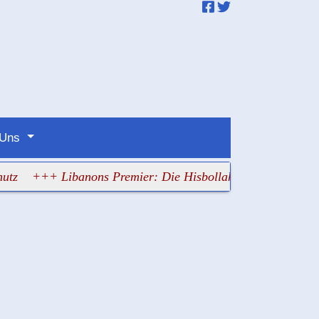
 Uns
++ Libanons Premier: Die Hisbollah half Israel am meisten