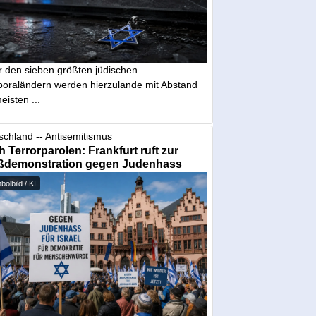
r den sieben größten jüdischen
poraländern werden hierzulande mit Abstand
eisten ...
schland -- Antisemitismus
 Terrorparolen: Frankfurt ruft zur
ßdemonstration gegen Judenhass
olbild / KI