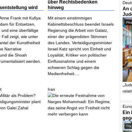
über Rechtsbedenken
Deut
sentstellung wird
hinweg
An 
Jud
 Anne Frank mit Kufiya
Mit einem einstimmigen
Pix
sdam für Entsetzen,
Kabinettsbeschluss beendet Israels
 und eine überfällige
Regierung die Arbeit von Galatz,
 Fall zeigt, wie unter
einer der prägendsten Stimmen
tel der Kunstfreiheit
des Landes. Verteidigungsminister
he Narrative
Israel Katz spricht von Einheit und
 und die Shoah
Loyalität, Kritiker von politischer
strumentalisiert werden.
Einflussnahme und einem
schweren Schlag gegen die
Medienfreiheit....
„Jude
t
Iran
relat
Euro
Ein 
geg
The