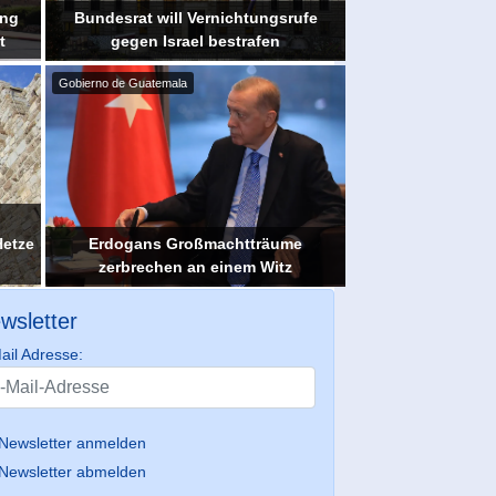
ung
Bundesrat will Vernichtungsrufe
t
gegen Israel bestrafen
Gobierno de Guatemala
l
Hetze
Erdogans Großmachtträume
zerbrechen an einem Witz
wsletter
ail Adresse:
Newsletter anmelden
Newsletter abmelden