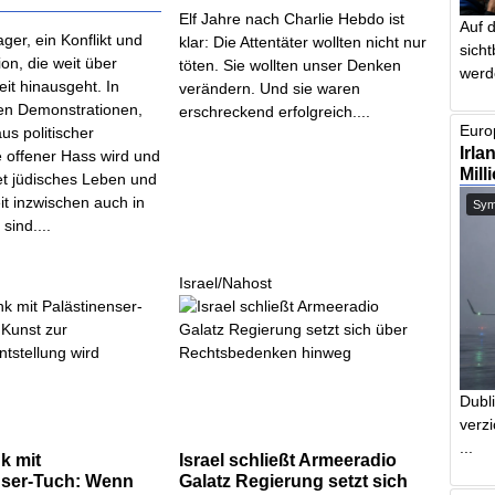
Elf Jahre nach Charlie Hebdo ist
Auf 
ager, ein Konflikt und
klar: Die Attentäter wollten nicht nur
sich
ion, die weit über
töten. Sie wollten unser Denken
werd
it hinausgeht. In
verändern. Und sie waren
gen Demonstrationen,
erschreckend erfolgreich....
Europ
aus politischer
Irla
 offener Hass wird und
Mill
et jüdisches Leben und
it inzwischen auch in
Symb
sind....
d
Israel/Nahost
Dubl
verzi
...
k mit
Israel schließt Armeeradio
nser-Tuch: Wenn
Galatz Regierung setzt sich