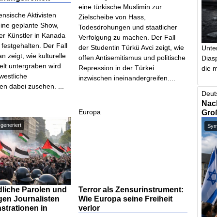
eine türkische Muslimin zur
ensische Aktivisten
Zielscheibe von Hass,
eine geplante Show,
Todesdrohungen und staatlicher
er Künstler in Kanada
Verfolgung zu machen. Der Fall
festgehalten. Der Fall
der Studentin Türkü Avci zeigt, wie
Unte
zeigt, wie kulturelle
offen Antisemitismus und politische
Dias
ielt untergraben wird
Repression in der Türkei
die m
 westliche
inzwischen ineinandergreifen....
en dabei zusehen. ...
Deut
Nach
d
Europa
Gro
 generiert
Symb
ndliche Parolen und
Terror als Zensurinstrument:
gen Journalisten
Wie Europa seine Freiheit
strationen in
verlor