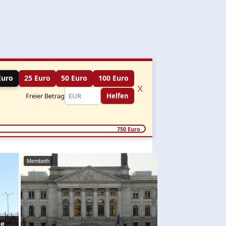
Euro
25 Euro
50 Euro
100 Euro
x
Freier Betrag
Helfen
750 Euro
Membeth
ne