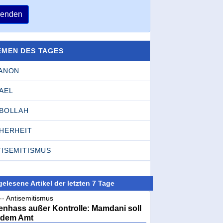
enden
EMEN DES TAGES
BANON
AEL
SBOLLAH
CHERHEIT
TISEMITISMUS
elesene Artikel der letzten 7 Tage
-- Antisemitismus
nhass außer Kontrolle: Mamdani soll
 dem Amt