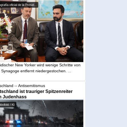
grafía oficial de la Presid...
üdischer New Yorker wird wenige Schritte von
 Synagoge entfernt niedergestochen. ...
schland -- Antisemitismus
schland ist trauriger Spitzenreiter
m Judenhass
olbild / KI