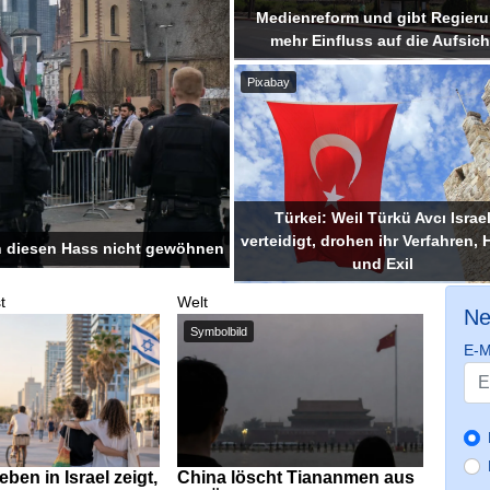
Medienreform und gibt Regier
mehr Einfluss auf die Aufsich
Pixabay
Türkei: Weil Türkü Avcı Israe
verteidigt, drohen ihr Verfahren, 
n diesen Hass nicht gewöhnen
und Exil
t
Welt
Ne
Symbolbild
E-M
ben in Israel zeigt,
China löscht Tiananmen aus