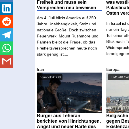
Freiheit und muss sein
was westl
Versprechen neu beweisen
Palästina
Osten ver
Am 4. Juli blickt Amerika auf 250
In Israel is
Jahre Unabhängigkeit, Stolz und
nur ein Tag
nationale Größe. Doch zwischen
Teil einer o
Feuerwerk, Mount Rushmore und
Blick nach T
Fahnen bleibt die Frage, ob das
Widerspruch
Freiheitsversprechen heute noch
Israelgegne
stark genug ist....
Iran
Europa
Symbolbild / KI
Bürger aus Teheran
Belgische
berichten von Hinrichtungen,
gegen Be
Angst und neuer Härte des
Existenza