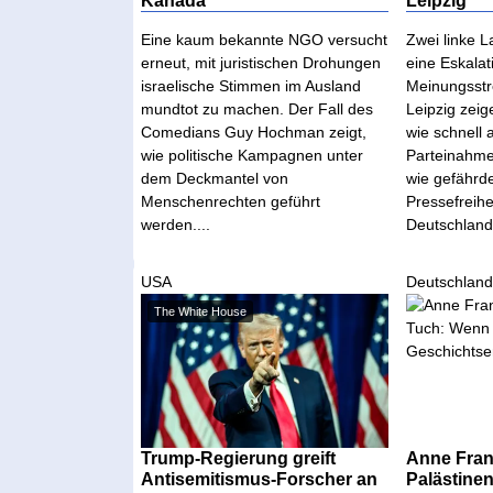
Eine kaum bekannte NGO versucht
Zwei linke L
erneut, mit juristischen Drohungen
eine Eskalat
israelische Stimmen im Ausland
Meinungsstre
mundtot zu machen. Der Fall des
Leipzig zei
Comedians Guy Hochman zeigt,
wie schnell 
wie politische Kampagnen unter
Parteinahme
dem Deckmantel von
wie gefährd
Menschenrechten geführt
Pressefreihe
werden....
Deutschland 
USA
Deutschlan
The White House
Trump-Regierung greift
Anne Fran
Antisemitismus-Forscher an
Palästine