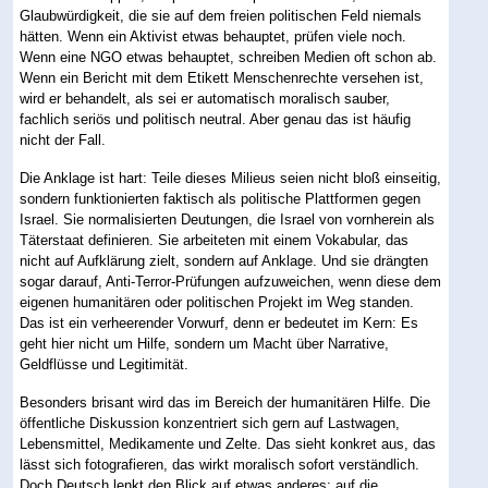
Glaubwürdigkeit, die sie auf dem freien politischen Feld niemals
hätten. Wenn ein Aktivist etwas behauptet, prüfen viele noch.
Wenn eine NGO etwas behauptet, schreiben Medien oft schon ab.
Wenn ein Bericht mit dem Etikett Menschenrechte versehen ist,
wird er behandelt, als sei er automatisch moralisch sauber,
fachlich seriös und politisch neutral. Aber genau das ist häufig
nicht der Fall.
Die Anklage ist hart: Teile dieses Milieus seien nicht bloß einseitig,
sondern funktionierten faktisch als politische Plattformen gegen
Israel. Sie normalisierten Deutungen, die Israel von vornherein als
Täterstaat definieren. Sie arbeiteten mit einem Vokabular, das
nicht auf Aufklärung zielt, sondern auf Anklage. Und sie drängten
sogar darauf, Anti-Terror-Prüfungen aufzuweichen, wenn diese dem
eigenen humanitären oder politischen Projekt im Weg standen.
Das ist ein verheerender Vorwurf, denn er bedeutet im Kern: Es
geht hier nicht um Hilfe, sondern um Macht über Narrative,
Geldflüsse und Legitimität.
Besonders brisant wird das im Bereich der humanitären Hilfe. Die
öffentliche Diskussion konzentriert sich gern auf Lastwagen,
Lebensmittel, Medikamente und Zelte. Das sieht konkret aus, das
lässt sich fotografieren, das wirkt moralisch sofort verständlich.
Doch Deutsch lenkt den Blick auf etwas anderes: auf die