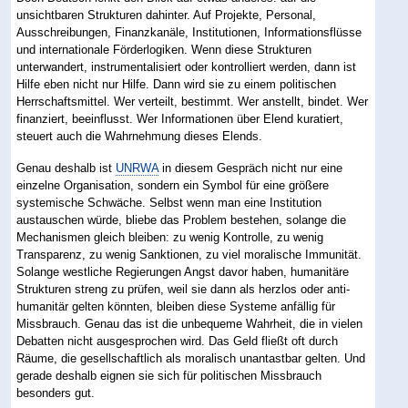
unsichtbaren Strukturen dahinter. Auf Projekte, Personal,
Ausschreibungen, Finanzkanäle, Institutionen, Informationsflüsse
und internationale Förderlogiken. Wenn diese Strukturen
unterwandert, instrumentalisiert oder kontrolliert werden, dann ist
Hilfe eben nicht nur Hilfe. Dann wird sie zu einem politischen
Herrschaftsmittel. Wer verteilt, bestimmt. Wer anstellt, bindet. Wer
finanziert, beeinflusst. Wer Informationen über Elend kuratiert,
steuert auch die Wahrnehmung dieses Elends.
Genau deshalb ist
UNRWA
in diesem Gespräch nicht nur eine
einzelne Organisation, sondern ein Symbol für eine größere
systemische Schwäche. Selbst wenn man eine Institution
austauschen würde, bliebe das Problem bestehen, solange die
Mechanismen gleich bleiben: zu wenig Kontrolle, zu wenig
Transparenz, zu wenig Sanktionen, zu viel moralische Immunität.
Solange westliche Regierungen Angst davor haben, humanitäre
Strukturen streng zu prüfen, weil sie dann als herzlos oder anti-
humanitär gelten könnten, bleiben diese Systeme anfällig für
Missbrauch. Genau das ist die unbequeme Wahrheit, die in vielen
Debatten nicht ausgesprochen wird. Das Geld fließt oft durch
Räume, die gesellschaftlich als moralisch unantastbar gelten. Und
gerade deshalb eignen sie sich für politischen Missbrauch
besonders gut.