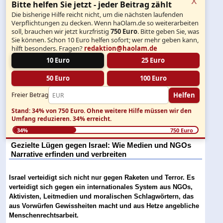
Bitte helfen Sie jetzt - jeder Beitrag zählt
Die bisherige Hilfe reicht nicht, um die nächsten laufenden
Verpflichtungen zu decken. Wenn haOlam.de so weiterarbeiten
soll, brauchen wir jetzt kurzfristig
750 Euro
. Bitte geben Sie, was
Sie können. Schon 10 Euro helfen sofort; wer mehr geben kann,
hilft besonders. Fragen?
redaktion@haolam.de
10 Euro
25 Euro
50 Euro
100 Euro
Helfen
Freier Betrag
Stand: 34% von 750 Euro.
Ohne weitere Hilfe müssen wir den
Umfang reduzieren.
34% erreicht.
34%
750 Euro
Gezielte Lügen gegen Israel: Wie Medien und NGOs
Narrative erfinden und verbreiten
Israel verteidigt sich nicht nur gegen Raketen und Terror. Es
verteidigt sich gegen ein internationales System aus NGOs,
Aktivisten, Leitmedien und moralischen Schlagwörtern, das
aus Vorwürfen Gewissheiten macht und aus Hetze angebliche
Menschenrechtsarbeit.