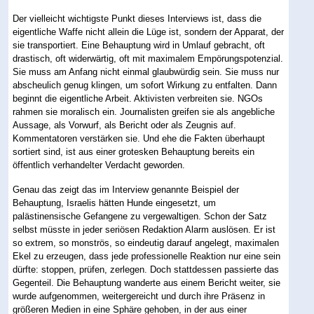
Der vielleicht wichtigste Punkt dieses Interviews ist, dass die
eigentliche Waffe nicht allein die Lüge ist, sondern der Apparat, der
sie transportiert. Eine Behauptung wird in Umlauf gebracht, oft
drastisch, oft widerwärtig, oft mit maximalem Empörungspotenzial.
Sie muss am Anfang nicht einmal glaubwürdig sein. Sie muss nur
abscheulich genug klingen, um sofort Wirkung zu entfalten. Dann
beginnt die eigentliche Arbeit. Aktivisten verbreiten sie. NGOs
rahmen sie moralisch ein. Journalisten greifen sie als angebliche
Aussage, als Vorwurf, als Bericht oder als Zeugnis auf.
Kommentatoren verstärken sie. Und ehe die Fakten überhaupt
sortiert sind, ist aus einer grotesken Behauptung bereits ein
öffentlich verhandelter Verdacht geworden.
Genau das zeigt das im Interview genannte Beispiel der
Behauptung, Israelis hätten Hunde eingesetzt, um
palästinensische Gefangene zu vergewaltigen. Schon der Satz
selbst müsste in jeder seriösen Redaktion Alarm auslösen. Er ist
so extrem, so monströs, so eindeutig darauf angelegt, maximalen
Ekel zu erzeugen, dass jede professionelle Reaktion nur eine sein
dürfte: stoppen, prüfen, zerlegen. Doch stattdessen passierte das
Gegenteil. Die Behauptung wanderte aus einem Bericht weiter, sie
wurde aufgenommen, weitergereicht und durch ihre Präsenz in
größeren Medien in eine Sphäre gehoben, in der aus einer