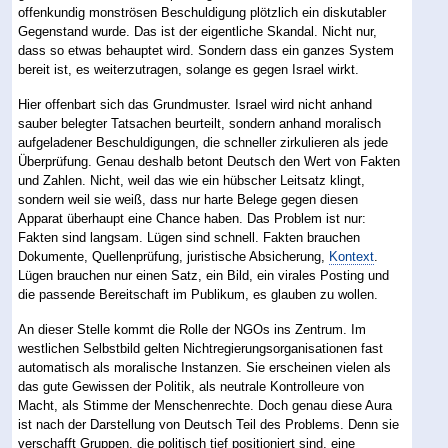
offenkundig monströsen Beschuldigung plötzlich ein diskutabler
Gegenstand wurde. Das ist der eigentliche Skandal. Nicht nur,
dass so etwas behauptet wird. Sondern dass ein ganzes System
bereit ist, es weiterzutragen, solange es gegen Israel wirkt.
Hier offenbart sich das Grundmuster. Israel wird nicht anhand
sauber belegter Tatsachen beurteilt, sondern anhand moralisch
aufgeladener Beschuldigungen, die schneller zirkulieren als jede
Überprüfung. Genau deshalb betont Deutsch den Wert von Fakten
und Zahlen. Nicht, weil das wie ein hübscher Leitsatz klingt,
sondern weil sie weiß, dass nur harte Belege gegen diesen
Apparat überhaupt eine Chance haben. Das Problem ist nur:
Fakten sind langsam. Lügen sind schnell. Fakten brauchen
Dokumente, Quellenprüfung, juristische Absicherung,
Kontext
.
Lügen brauchen nur einen Satz, ein Bild, ein virales Posting und
die passende Bereitschaft im Publikum, es glauben zu wollen.
An dieser Stelle kommt die Rolle der NGOs ins Zentrum. Im
westlichen Selbstbild gelten Nichtregierungsorganisationen fast
automatisch als moralische Instanzen. Sie erscheinen vielen als
das gute Gewissen der Politik, als neutrale Kontrolleure von
Macht, als Stimme der Menschenrechte. Doch genau diese Aura
ist nach der Darstellung von Deutsch Teil des Problems. Denn sie
verschafft Gruppen, die politisch tief positioniert sind, eine