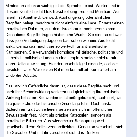
Mindestens ebenso wichtig ist die Sprache selbst. Wörter sind in
diesem Konflikt nicht bloß Beschreibung. Sie sind Munition. Wer
Israel mit Apartheid, Genozid, Aushungerung oder ähnlichen
Begriffen belegt, beschreibt nicht einfach eine Lage. Er setzt einen
moralischen Rahmen, aus dem Israel kaum noch herauskommt.
Denn diese Begriffe tragen historische Wucht. Sie sind so schwer,
dass jede Verteidigung dagegen fast schon wie eine Ausflucht
wirkt. Genau das macht sie so wertvoll für antiisraelische
Kampagnen. Sie verwandeln komplexe militärische, politische und
sicherheitspolitische Lagen in eine simple Moralgeschichte mit
klarer Rollenzuweisung. Hier der unschuldige Leidende, dort der
absolute Täter. Wer diesen Rahmen kontrolliert, kontrolliert am
Ende die Debatte.
Das wirklich Gefährliche daran ist, dass diese Begriffe nach und
nach ihre Schockwirkung verlieren und gleichzeitig ihre politische
Wirkung behalten. Sie werden inflationär gebraucht, auch dort, wo
ihre juristische oder historische Grundlage fehlt. Doch anstatt
dadurch an Kraft zu verlieren, setzen sie sich im öffentlichen
Bewusstsein fest. Nicht als präzise Kategorien, sondern als
moralische Etiketten. Aus wiederholter Behauptung wird
gesellschaftliche Selbstverständlichkeit. Genau so verschiebt sich
die Sprache. Und mit ihr verschiebt sich das Denken.