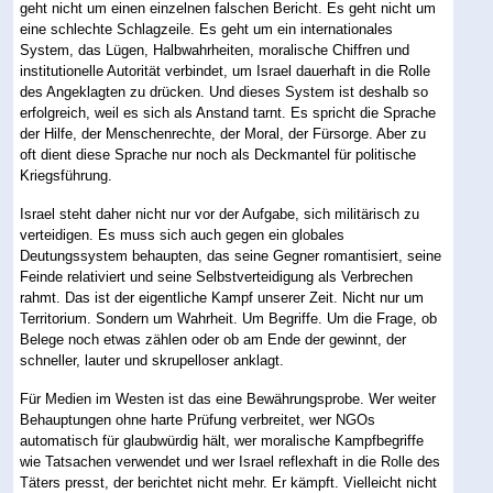
geht nicht um einen einzelnen falschen Bericht. Es geht nicht um
eine schlechte Schlagzeile. Es geht um ein internationales
System, das Lügen, Halbwahrheiten, moralische Chiffren und
institutionelle Autorität verbindet, um Israel dauerhaft in die Rolle
des Angeklagten zu drücken. Und dieses System ist deshalb so
erfolgreich, weil es sich als Anstand tarnt. Es spricht die Sprache
der Hilfe, der Menschenrechte, der Moral, der Fürsorge. Aber zu
oft dient diese Sprache nur noch als Deckmantel für politische
Kriegsführung.
Israel steht daher nicht nur vor der Aufgabe, sich militärisch zu
verteidigen. Es muss sich auch gegen ein globales
Deutungssystem behaupten, das seine Gegner romantisiert, seine
Feinde relativiert und seine Selbstverteidigung als Verbrechen
rahmt. Das ist der eigentliche Kampf unserer Zeit. Nicht nur um
Territorium. Sondern um Wahrheit. Um Begriffe. Um die Frage, ob
Belege noch etwas zählen oder ob am Ende der gewinnt, der
schneller, lauter und skrupelloser anklagt.
Für Medien im Westen ist das eine Bewährungsprobe. Wer weiter
Behauptungen ohne harte Prüfung verbreitet, wer NGOs
automatisch für glaubwürdig hält, wer moralische Kampfbegriffe
wie Tatsachen verwendet und wer Israel reflexhaft in die Rolle des
Täters presst, der berichtet nicht mehr. Er kämpft. Vielleicht nicht