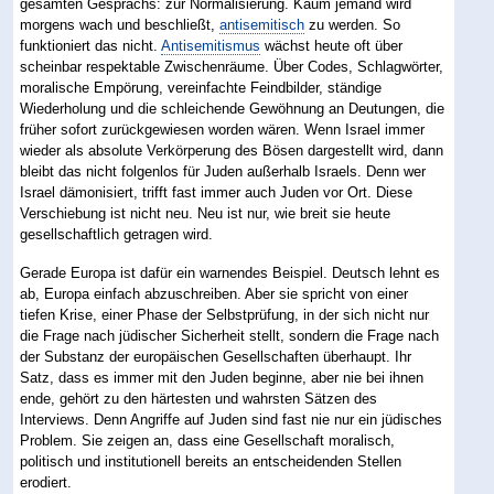
gesamten Gesprächs: zur Normalisierung. Kaum jemand wird
morgens wach und beschließt,
antisemitisch
zu werden. So
funktioniert das nicht.
Antisemitismus
wächst heute oft über
scheinbar respektable Zwischenräume. Über Codes, Schlagwörter,
moralische Empörung, vereinfachte Feindbilder, ständige
Wiederholung und die schleichende Gewöhnung an Deutungen, die
früher sofort zurückgewiesen worden wären. Wenn Israel immer
wieder als absolute Verkörperung des Bösen dargestellt wird, dann
bleibt das nicht folgenlos für Juden außerhalb Israels. Denn wer
Israel dämonisiert, trifft fast immer auch Juden vor Ort. Diese
Verschiebung ist nicht neu. Neu ist nur, wie breit sie heute
gesellschaftlich getragen wird.
Gerade Europa ist dafür ein warnendes Beispiel. Deutsch lehnt es
ab, Europa einfach abzuschreiben. Aber sie spricht von einer
tiefen Krise, einer Phase der Selbstprüfung, in der sich nicht nur
die Frage nach jüdischer Sicherheit stellt, sondern die Frage nach
der Substanz der europäischen Gesellschaften überhaupt. Ihr
Satz, dass es immer mit den Juden beginne, aber nie bei ihnen
ende, gehört zu den härtesten und wahrsten Sätzen des
Interviews. Denn Angriffe auf Juden sind fast nie nur ein jüdisches
Problem. Sie zeigen an, dass eine Gesellschaft moralisch,
politisch und institutionell bereits an entscheidenden Stellen
erodiert.