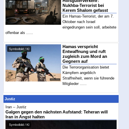
Hilfsgüterverkehr:
Nukhba-Terrorist bei
Kerem Shalom gefasst
Ein Hamas-Terrorist, der am 7.
Oktober nach Israel
eingedrungen sein soll, arbeitete
offenbar als ......
Hamas verspricht
Symbolbild / KI
Entwaffnung und ruft
zugleich zum Mord an
Gegnern auf
Die Terrororganisation bietet
Kämpfern angeblich
Straffreiheit, wenn sie führende
Mitglieder ......
Justiz
Iran -- Justiz
Galgen gegen den nächsten Aufstand: Teheran will
Iran in Angst halten
Symbolbild / KI