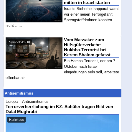
mitten in Israel starten
Israels Sicherheitsapparat warnt
vor einer neuen Terrorgefahr:
Sprengstoffdrohnen könnten
nicht ......
Vom Massaker zum
Symbolbild / KI
Hilfsgüterverkehr:
Nukhba-Terrorist bei
Kerem Shalom gefasst
Ein Hamas-Terrorist, der am 7.
Oktober nach Israel
eingedrungen sein soll, arbeitete
offenbar als ......
Antisemitismus
Europa -- Antisemitismus
Terrorverherrlichung im KZ: Schüler tragen Bild von
Dalal Mughrabi
Harlekess