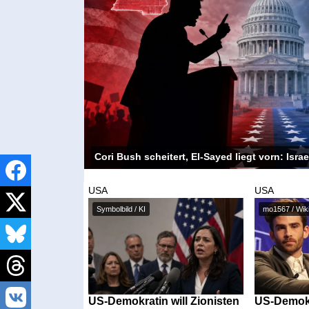
Cori Bush scheitert, El-Sayed liegt vorn: Isra
USA
USA
Symbolbild / KI
US-Demokratin will Zionisten
US-Demokr