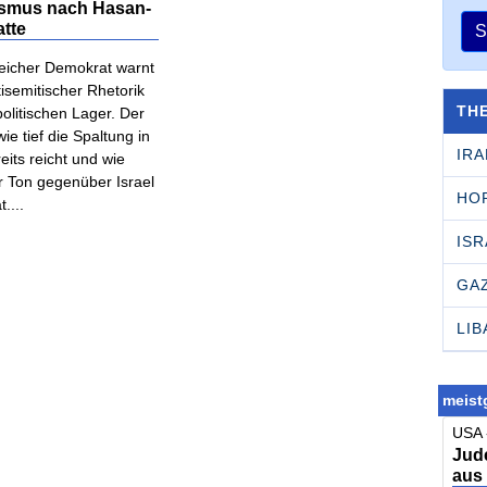
ismus nach Hasan-
atte
S
reicher Demokrat warnt
tisemitischer Rhetorik
TH
olitischen Lager. Der
 wie tief die Spaltung in
IRA
its reicht und wie
r Ton gegenüber Israel
HO
....
ISR
GA
LI
meistg
USA 
Jude
aus