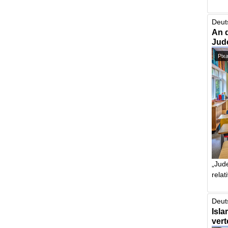
Deut
An 
Jud
Pix
„Jude
relat
Deut
Isla
vert