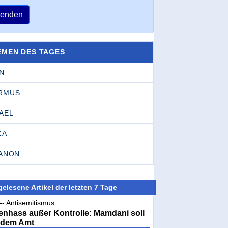
enden
EMEN DES TAGES
N
RMUS
AEL
ZA
BANON
elesene Artikel der letzten 7 Tage
-- Antisemitismus
nhass außer Kontrolle: Mamdani soll
 dem Amt