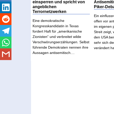
einsperren und spricht von
Antisemit
angeblichen
Piker-Deb
Terrornetzwerken
Ein einfluss
Eine demokratische
offen vor an
Kongresskandidatin in Texas
im eigenen p
fordert Haft für „amerikanische
Streit zeigt,
Zionisten“ und verbreitet wilde
den USA bere
Verschwörungserzählungen. Selbst
sehr sich de
führende Demokraten nennen ihre
verändert hat
Aussagen antisemitisch....