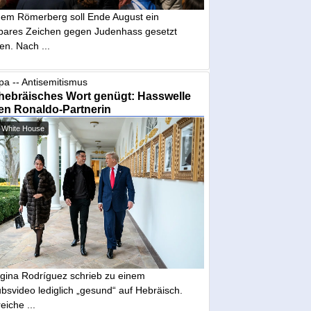
dem Römerberg soll Ende August ein
tbares Zeichen gegen Judenhass gesetzt
en. Nach ...
pa -- Antisemitismus
hebräisches Wort genügt: Hasswelle
en Ronaldo-Partnerin
 White House
gina Rodríguez schrieb zu einem
bsvideo lediglich „gesund“ auf Hebräisch.
eiche ...