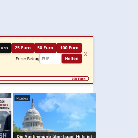
Euro
25 Euro
50 Euro
100 Euro
x
Freier Betrag
Helfen
750 Euro
Pixabay
Die Abstimmung über Israel-Hilfe ist