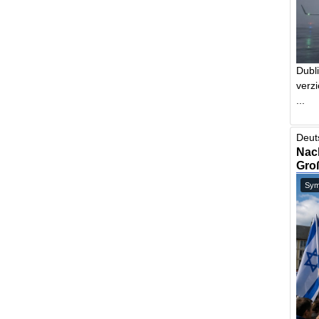
Dubl
verzi
...
Deut
Nach
Gro
Symb