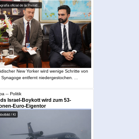
grafía oficial de la Presid...
üdischer New Yorker wird wenige Schritte von
 Synagoge entfernt niedergestochen. ...
a -- Politik
nds Israel-Boykott wird zum 53-
ionen-Euro-Eigentor
olbild / KI