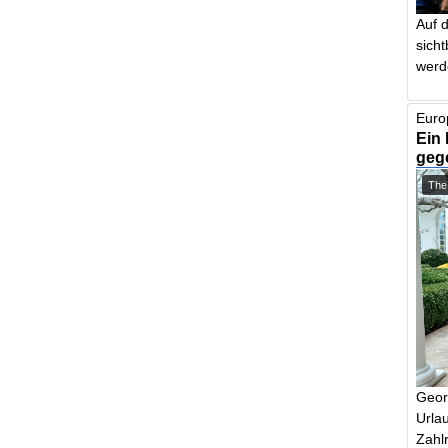
Auf 
sich
werd
Euro
Ein 
geg
The
Geor
Urlau
Zahlr