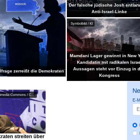
Der falsche jüdische Josh entlarv
Anti-Israel-Linke
Symbolbild / KI
Mamdani Lager gewinnt in New Y
Kandidatin mit radikalen Israe
Aussagen steht vor Einzug in 
elfrage zerreißt die Demokraten
Kongress
Ne
mo1567 / Wikimedia Commons / CC...
E-M
aten streiten über