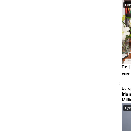
Foto
Ein j
einer
Europ
Irla
Mill
Symb