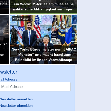
t die
ein Weckruf: Jerusalem muss seine
militärische Abhängigkeit verringern
White House
ork:
l
New Yorks Bürgermeister nennt AIPAC
den
„Monster“ und macht Israel zum
Feindbild im linken Vorwahlkampf
wsletter
ail Adresse:
Newsletter anmelden
Newsletter abmelden