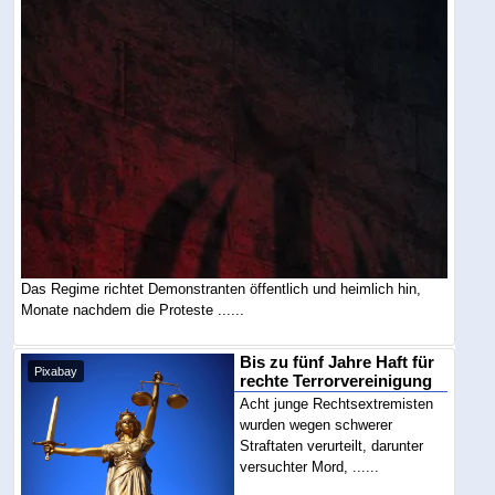
Das Regime richtet Demonstranten öffentlich und heimlich hin,
Monate nachdem die Proteste ......
Bis zu fünf Jahre Haft für
Pixabay
rechte Terrorvereinigung
Acht junge Rechtsextremisten
wurden wegen schwerer
Straftaten verurteilt, darunter
versuchter Mord, ......