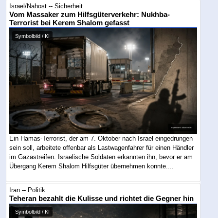
Israel/Nahost -- Sicherheit
Vom Massaker zum Hilfsgüterverkehr: Nukhba-
Terrorist bei Kerem Shalom gefasst
Symbolbild / KI
Ein Hamas-Terrorist, der am 7. Oktober nach Israel eingedrungen
sein soll, arbeitete offenbar als Lastwagenfahrer für einen Händler
im Gazastreifen. Israelische Soldaten erkannten ihn, bevor er am
Übergang Kerem Shalom Hilfsgüter übernehmen konnte....
Iran -- Politik
Teheran bezahlt die Kulisse und richtet die Gegner hin
Symbolbild / KI