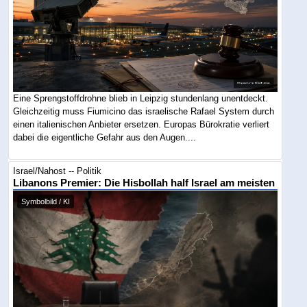
Eine Sprengstoffdrohne blieb in Leipzig stundenlang unentdeckt.
Gleichzeitig muss Fiumicino das israelische Rafael System durch
einen italienischen Anbieter ersetzen. Europas Bürokratie verliert
dabei die eigentliche Gefahr aus den Augen....
Israel/Nahost -- Politik
Libanons Premier: Die Hisbollah half Israel am meisten
Symbolbild / KI