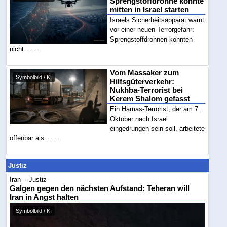
Sprengstoffdrohne könnte
mitten in Israel starten
Israels Sicherheitsapparat warnt
vor einer neuen Terrorgefahr:
Sprengstoffdrohnen könnten
nicht ......
Vom Massaker zum
Symbolbild / KI
Hilfsgüterverkehr:
Nukhba-Terrorist bei
Kerem Shalom gefasst
Ein Hamas-Terrorist, der am 7.
Oktober nach Israel
eingedrungen sein soll, arbeitete
offenbar als ......
Justiz
Iran -- Justiz
Galgen gegen den nächsten Aufstand: Teheran will
Iran in Angst halten
Symbolbild / KI