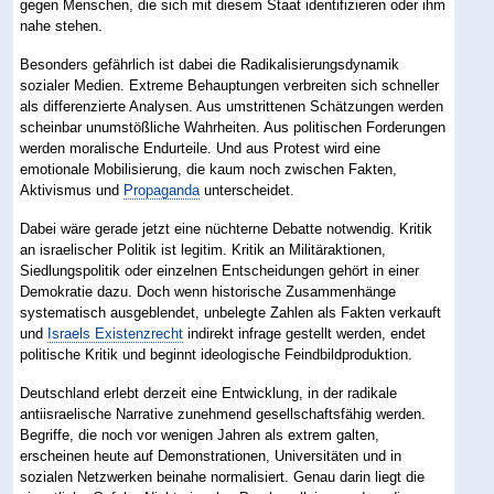
gegen Menschen, die sich mit diesem Staat identifizieren oder ihm
nahe stehen.
Besonders gefährlich ist dabei die Radikalisierungsdynamik
sozialer Medien. Extreme Behauptungen verbreiten sich schneller
als differenzierte Analysen. Aus umstrittenen Schätzungen werden
scheinbar unumstößliche Wahrheiten. Aus politischen Forderungen
werden moralische Endurteile. Und aus Protest wird eine
emotionale Mobilisierung, die kaum noch zwischen Fakten,
Aktivismus und
Propaganda
unterscheidet.
Dabei wäre gerade jetzt eine nüchterne Debatte notwendig. Kritik
an israelischer Politik ist legitim. Kritik an Militäraktionen,
Siedlungspolitik oder einzelnen Entscheidungen gehört in einer
Demokratie dazu. Doch wenn historische Zusammenhänge
systematisch ausgeblendet, unbelegte Zahlen als Fakten verkauft
und
Israels Existenzrecht
indirekt infrage gestellt werden, endet
politische Kritik und beginnt ideologische Feindbildproduktion.
Deutschland erlebt derzeit eine Entwicklung, in der radikale
antiisraelische Narrative zunehmend gesellschaftsfähig werden.
Begriffe, die noch vor wenigen Jahren als extrem galten,
erscheinen heute auf Demonstrationen, Universitäten und in
sozialen Netzwerken beinahe normalisiert. Genau darin liegt die