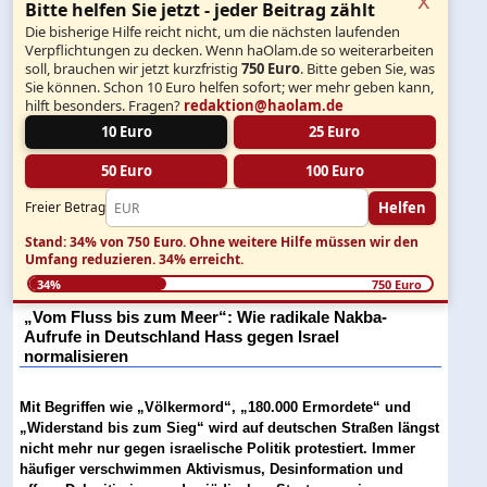
Bitte helfen Sie jetzt - jeder Beitrag zählt
Die bisherige Hilfe reicht nicht, um die nächsten laufenden
Verpflichtungen zu decken. Wenn haOlam.de so weiterarbeiten
soll, brauchen wir jetzt kurzfristig
750 Euro
. Bitte geben Sie, was
Sie können. Schon 10 Euro helfen sofort; wer mehr geben kann,
hilft besonders. Fragen?
redaktion@haolam.de
10 Euro
25 Euro
50 Euro
100 Euro
Helfen
Freier Betrag
Stand: 34% von 750 Euro.
Ohne weitere Hilfe müssen wir den
Umfang reduzieren.
34% erreicht.
34%
750 Euro
„Vom Fluss bis zum Meer“: Wie radikale Nakba-
Aufrufe in Deutschland Hass gegen Israel
normalisieren
Mit Begriffen wie „Völkermord“, „180.000 Ermordete“ und
„Widerstand bis zum Sieg“ wird auf deutschen Straßen längst
nicht mehr nur gegen israelische Politik protestiert. Immer
häufiger verschwimmen Aktivismus, Desinformation und