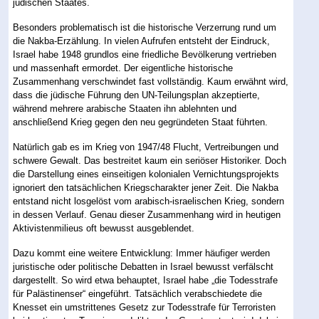
jüdischen Staates.
Besonders problematisch ist die historische Verzerrung rund um
die Nakba-Erzählung. In vielen Aufrufen entsteht der Eindruck,
Israel habe 1948 grundlos eine friedliche Bevölkerung vertrieben
und massenhaft ermordet. Der eigentliche historische
Zusammenhang verschwindet fast vollständig. Kaum erwähnt wird,
dass die jüdische Führung den UN-Teilungsplan akzeptierte,
während mehrere arabische Staaten ihn ablehnten und
anschließend Krieg gegen den neu gegründeten Staat führten.
Natürlich gab es im Krieg von 1947/48 Flucht, Vertreibungen und
schwere Gewalt. Das bestreitet kaum ein seriöser Historiker. Doch
die Darstellung eines einseitigen kolonialen Vernichtungsprojekts
ignoriert den tatsächlichen Kriegscharakter jener Zeit. Die Nakba
entstand nicht losgelöst vom arabisch-israelischen Krieg, sondern
in dessen Verlauf. Genau dieser Zusammenhang wird in heutigen
Aktivistenmilieus oft bewusst ausgeblendet.
Dazu kommt eine weitere Entwicklung: Immer häufiger werden
juristische oder politische Debatten in Israel bewusst verfälscht
dargestellt. So wird etwa behauptet, Israel habe „die Todesstrafe
für Palästinenser“ eingeführt. Tatsächlich verabschiedete die
Knesset ein umstrittenes Gesetz zur Todesstrafe für Terroristen