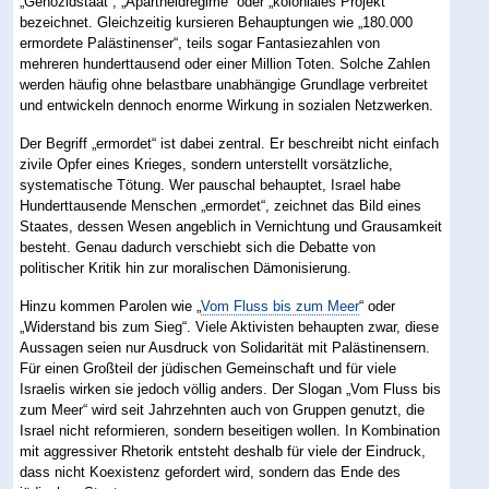
„Genozidstaat“, „Apartheidregime“ oder „koloniales Projekt“
bezeichnet. Gleichzeitig kursieren Behauptungen wie „180.000
ermordete Palästinenser“, teils sogar Fantasiezahlen von
mehreren hunderttausend oder einer Million Toten. Solche Zahlen
werden häufig ohne belastbare unabhängige Grundlage verbreitet
und entwickeln dennoch enorme Wirkung in sozialen Netzwerken.
Der Begriff „ermordet“ ist dabei zentral. Er beschreibt nicht einfach
zivile Opfer eines Krieges, sondern unterstellt vorsätzliche,
systematische Tötung. Wer pauschal behauptet, Israel habe
Hunderttausende Menschen „ermordet“, zeichnet das Bild eines
Staates, dessen Wesen angeblich in Vernichtung und Grausamkeit
besteht. Genau dadurch verschiebt sich die Debatte von
politischer Kritik hin zur moralischen Dämonisierung.
Hinzu kommen Parolen wie „
Vom Fluss bis zum Meer
“ oder
„Widerstand bis zum Sieg“. Viele Aktivisten behaupten zwar, diese
Aussagen seien nur Ausdruck von Solidarität mit Palästinensern.
Für einen Großteil der jüdischen Gemeinschaft und für viele
Israelis wirken sie jedoch völlig anders. Der Slogan „Vom Fluss bis
zum Meer“ wird seit Jahrzehnten auch von Gruppen genutzt, die
Israel nicht reformieren, sondern beseitigen wollen. In Kombination
mit aggressiver Rhetorik entsteht deshalb für viele der Eindruck,
dass nicht Koexistenz gefordert wird, sondern das Ende des