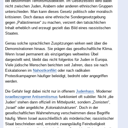
bei bestimmten Terrorismusdelikten. Im Gesetzestext wird dabei
nicht zwischen Juden, Arabern oder anderen ethnischen Gruppen
unterschieden. Man kann dieses Gesetz politisch oder moralisch
kritisieren. Doch daraus eine ethnische Sondergesetzgebung
gegen „Palästinenser“ zu machen, verzerrt den tatsächlichen
Inhalt erheblich und erzeugt gezielt das Bild eines rassistischen
Staates.
Genau solche sprachlichen Zuspitzungen wirken weit über die
Demonstrationen hinaus. Sie prägen das gesellschaftliche Klima.
Wenn Israel permanent als einzigartiges weltweites Übel
dargestellt wird, bleibt das nicht folgenlos für Juden in Europa.
Viele jüdische Menschen berichten seit Jahren, dass sie nach
Eskalationen im
Nahostkonflikt
oder nach radikalen
Protestkampagnen häufiger beleidigt, bedroht oder angegriffen
werden.
Die Gefahr liegt dabei nicht nur in offenem
Judenhass
. Moderner
israelbezogener Antisemitismus
funktioniert oft subtiler. Nicht „die
Juden“ stehen dann offiziell im Mittelpunkt, sondern „Zionisten“,
„Israel“ oder angebliche „Kolonialstrukturen“. Doch in der
gesellschaftlichen Wahrnehmung verschwimmen diese Begriffe
häufig. Wenn Israel ausschließlich als mörderischer, rassistischer
Staat beschrieben wird, entsteht zwangsläufig Feindseligkeit