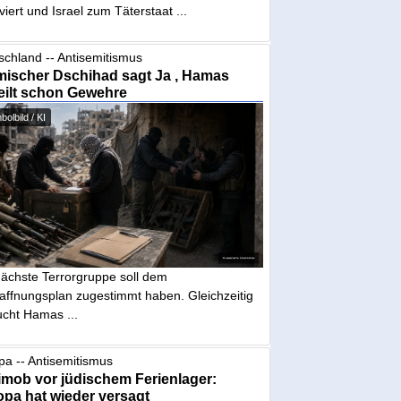
iviert und Israel zum Täterstaat ...
schland -- Antisemitismus
mischer Dschihad sagt Ja , Hamas
eilt schon Gewehre
olbild / KI
nächste Terrorgruppe soll dem
affnungsplan zugestimmt haben. Gleichzeitig
ucht Hamas ...
pa -- Antisemitismus
mob vor jüdischem Ferienlager:
pa hat wieder versagt