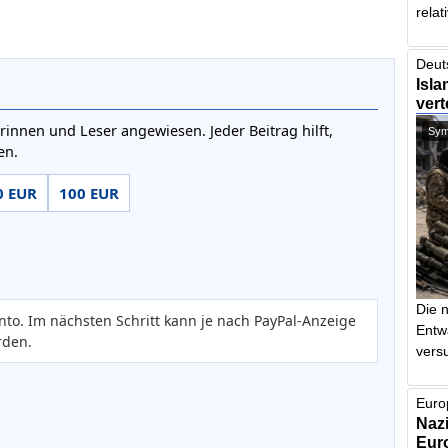
relat
Deut
Isla
vert
rinnen und Leser angewiesen. Jeder Beitrag hilft,
Symb
en.
0 EUR
100 EUR
Die 
nto. Im nächsten Schritt kann je nach PayPal-Anzeige
Entw
rden.
vers
Euro
Nazi
Euro