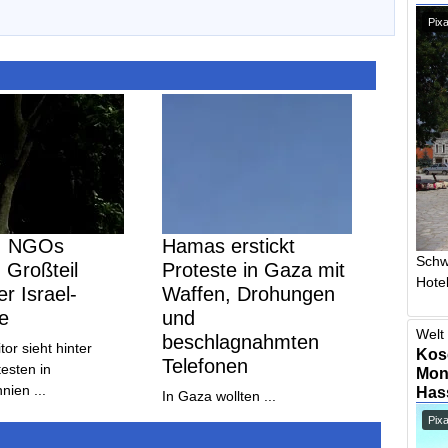
Pixa
t: NGOs
Hamas erstickt
Schw
 Großteil
Proteste in Gaza mit
Hotel
er Israel-
Waffen, Drohungen
e
und
Welt 
beschlagnahmten
r sieht hinter
Kos
Telefonen
testen in
Mont
nien ...
Has
In Gaza wollten ...
Pix