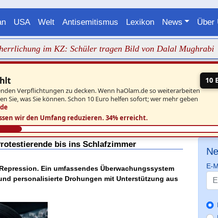
an
USA
Welt
Antisemitismus
Lexikon
News
Über
hung im KZ: Schüler tragen Bild von Dalal Mughrabi
+++ 
hlt
10 
aufenden Verpflichtungen zu decken. Wenn haOlam.de so weiterarbeiten
ben Sie, was Sie können. Schon 10 Euro helfen sofort; wer mehr geben
.de
ssen wir den Umfang reduzieren.
34% erreicht.
Protestierende bis ins Schlafzimmer
Ne
E-M
ns Repression. Ein umfassendes Überwachungssystem
und personalisierte Drohungen mit Unterstützung aus