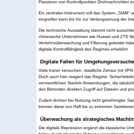
Passieren von Kontrollpunkten Drohnachrichten er
Ein zentrales Instrument soll das System „SIAM“ s
eingreifen kann bis hin zur Verlangsamung der Int
Die technische Ausstattung stammt nicht ausschlie
chinesische Unternehmen wie Huawei und ZTE Net
Verkehrsüberwachung und Filterung geleistet habe
digitale Kontrollfähigkeit des Regimes erheblich.
Digitale Fallen für Umgehungsversuch
Viele Iraner versuchen, staatliche Zensur mit VPN-
Doch auch hier reagiert das Regime. Sicherheitsf
vermeintlichen Starlink-Anwendungen, die tatsächli
den Behörden direkten Zugriff auf Dateien und pr
Zudem drohen bei Nutzung nicht genehmigter Satel
können diese von Haft bis zu extremen Sanktionen
Überwachung als strategisches Machti
Die digitale Repression ergänzt die klassische Un
früher durch physische Präsenz eingedämmt wurde