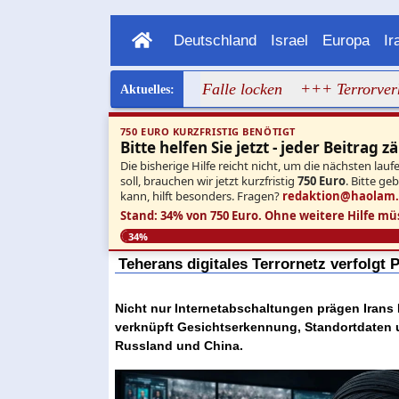
Deutschland
Israel
Europa
Ir
ntwaffnungsdeal in die Falle locken
+++ Terrorverherrlic
750 EURO KURZFRISTIG BENÖTIGT
Bitte helfen Sie jetzt - jeder Beitrag zä
Die bisherige Hilfe reicht nicht, um die nächsten l
soll, brauchen wir jetzt kurzfristig
750 Euro
. Bitte ge
kann, hilft besonders. Fragen?
redaktion@haolam
Stand: 34% von 750 Euro.
Ohne weitere Hilfe mü
34%
Teherans digitales Terrornetz verfolgt 
Nicht nur Internetabschaltungen prägen Ira
verknüpft Gesichtserkennung, Standortdaten 
Russland und China.