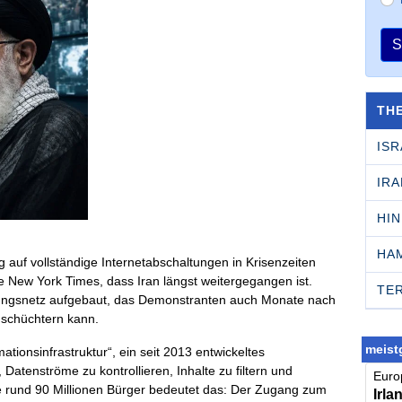
S
TH
ISR
IRA
HI
HA
 auf vollständige Internetabschaltungen in Krisenzeiten
he New York Times, dass Iran längst weitergegangen ist.
TE
ungsnetz aufgebaut, das Demonstranten auch Monate nach
inschüchtern kann.
meistg
tionsinfrastruktur“, ein seit 2013 entwickeltes
atenströme zu kontrollieren, Inhalte zu filtern und
Europ
die rund 90 Millionen Bürger bedeutet das: Der Zugang zum
Irla