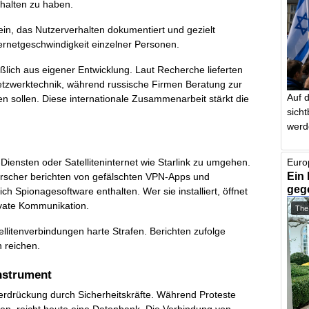
halten zu haben.
ein, das Nutzerverhalten dokumentiert und gezielt
ernetgeschwindigkeit einzelner Personen.
ßlich aus eigener Entwicklung. Laut Recherche lieferten
zwerktechnik, während russische Firmen Beratung zur
Auf 
n sollen. Diese internationale Zusammenarbeit stärkt die
sich
werd
e
Diensten oder Satelliteninternet wie Starlink zu umgehen.
Euro
Ein 
orscher berichten von gefälschten VPN-Apps und
geg
ch Spionagesoftware enthalten. Wer sie installiert, öffnet
ivate Kommunikation.
The
litenverbindungen harte Strafen. Berichten zufolge
 reichen.
nstrument
terdrückung durch Sicherheitskräfte. Während Proteste
n, reicht heute eine Datenbank. Die Verbindung von