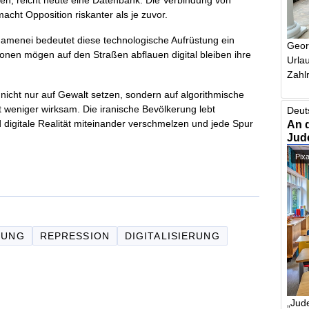
acht Opposition riskanter als je zuvor.
amenei bedeutet diese technologische Aufrüstung ein
Geor
tionen mögen auf den Straßen abflauen digital bleiben ihre
Urlau
Zahlr
nicht nur auf Gewalt setzen, sondern auf algorithmische
t weniger wirksam. Die iranische Bevölkerung lebt
Deut
igitale Realität miteinander verschmelzen und jede Spur
An 
Jud
Pix
NUNG
REPRESSION
DIGITALISIERUNG
„Jude