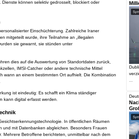
. Dienste können selektiv gedrosselt, blockiert oder
Mill
Symb
n
 personalisierter Einschüchterung. Zahlreiche Iraner
 mitgeteilt wurde, ihre Teilnahme an „illegalen
urden sie gewarnt, sie stünden unter
hren dies auf die Auswertung von Standortdaten zurück,
Dubl
kzellen, IMSI-Catcher oder andere technische Mittel
verzi
ch wann an einem bestimmten Ort aufhielt. Die Kombination
...
.
rkung ist eindeutig: Es schafft ein Klima ständiger
Deut
 kann digital erfasst werden.
Nach
Gro
echnik
Symb
 Gesichtserkennungstechnologie. In öffentlichen Räumen
ren und mit Datenbanken abgleichen. Besonders Frauen
r. Mehrere Betroffene berichteten, unmittelbar nach dem