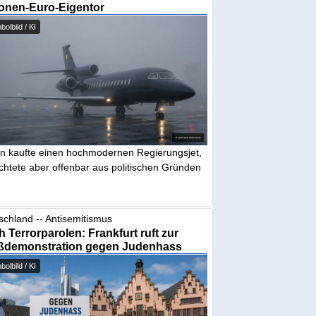
ionen-Euro-Eigentor
olbild / KI
in kaufte einen hochmodernen Regierungsjet,
chtete aber offenbar aus politischen Gründen
schland -- Antisemitismus
 Terrorparolen: Frankfurt ruft zur
ßdemonstration gegen Judenhass
olbild / KI