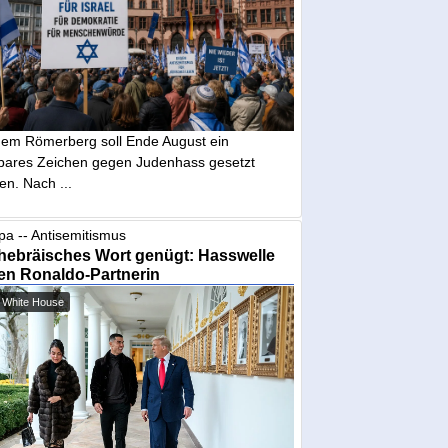
dem Römerberg soll Ende August ein
tbares Zeichen gegen Judenhass gesetzt
en. Nach ...
pa -- Antisemitismus
hebräisches Wort genügt: Hasswelle
en Ronaldo-Partnerin
 White House