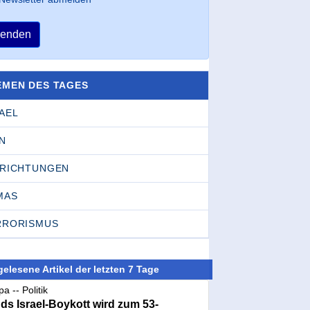
enden
EMEN DES TAGES
AEL
N
NRICHTUNGEN
MAS
RRORISMUS
elesene Artikel der letzten 7 Tage
a -- Politik
nds Israel-Boykott wird zum 53-