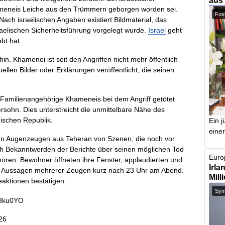
aus
ameneis Leiche aus den Trümmern geborgen worden sei.
Foto
Nach israelischen Angaben existiert Bildmaterial, das
aelischen Sicherheitsführung vorgelegt wurde.
Israel
geht
bt hat.
hin. Khamenei ist seit den Angriffen nicht mehr öffentlich
llen Bilder oder Erklärungen veröffentlicht, die seinen
e Familienangehörige Khameneis bei dem Angriff getötet
rsohn. Dies unterstreicht die unmittelbare Nähe des
ischen Republik.
Ein j
einer
ten Augenzeugen aus Teheran von Szenen, die noch vor
 Bekanntwerden der Berichte über seinen möglichen Tod
Europ
 hören. Bewohner öffneten ihre Fenster, applaudierten und
Irla
ch Aussagen mehrerer Zeugen kurz nach 23 Uhr am Abend.
Mill
aktionen bestätigen.
Symb
fv3ku0YO
26