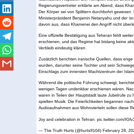
Regierungsvertreter erklärte am Abend, dass Kh
Der Körper sei von Splittern durchbohrt gewesen. 
Ministerpräsident Benjamin Netanyahu und der isr
davon aus, dass Khamenei den Angriff nicht überle
Eine offizielle Bestätigung aus Teheran fehlt weiter
erschienen, und das Regime hat bislang keine aktue
Verbleib eindeutig klären.
Zusätzlich berichten iranische Quellen, dass eng
wurden, darunter seine Tochter und sein Schwiege
Einschlags zum innersten Machtzentrum der Islam
Während die politische Führung schweigt, berich
wenigen Tagen undenkbar erschienen wären. Nach
waren in Teilen der Hauptstadt laute Jubelrufe zu
spielten Musik. Die Feierlichkeiten begannen na
Audioaufnahmen aus Wohnvierteln sollen diese Re
Joy and celebration in Tehran.
pic.twitter.com/IG
— The Truth Hurts (@hurts9104)
February 28, 20