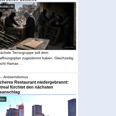
olbild / KI
nächste Terrorgruppe soll dem
affnungsplan zugestimmt haben. Gleichzeitig
ucht Hamas ...
-- Antisemitismus
cheres Restaurant niedergebrannt:
real fürchtet den nächsten
sanschlag
abay