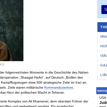
S
TH
IRA
HO
ISR
4.0
GA
 der folgenreichsten Momente in die Geschichte des Nahen
LI
täroperation „Shaagat HaAri“, auf Deutsch „Brüllen des
00 Kampfflugzeugen etwa 500 strategische Ziele im Iran an.
aels. Ziele waren militärische
Kommandozentren
,
meistg
 das Herz der politischen Macht in Teheran.
USA 
herte Komplex von Ali Khamenei, dem obersten Führer der
Jude
troffen und weitgehend zerstört. Ein israelischer