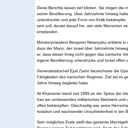
Diese Berichte lassen tief blicken. Sie zeigen di
seiner Bevölkerung. Über Jahrzehnte hinweg hatt
unterdrückte und jede Form von Kritik bekämpfte.
sein soll, deutet darauf hin, wie viele Menschen se
empfanden.
Ministerpräsident Benjamin Netanyahu erklärte in 
dass der Mann, der Israel über Jahrzehnte hinweg
er, dass dieser Krieg nicht gegen das iranische Vo
eigene Bevölkerung unterdrücke und Israel offen v
Generalstabschef Eyal Zamir bezeichnete die Oper
Fähigkeiten des iranischen Regimes. Ziel sei es 
Jahre hinweg begleitet habe.
Ali Khamenei stand seit 1989 an der Spitze der Is
Iran ein umfassendes militärisches Netzwerk und u
offen bekämpften. Gleichzeitig war seine Herrschaf
Isolation und wachsender Unzufriedenheit in der 
Sein mögliches Ende stellt das gesamte Machtgefü
Regime seinen Tod bestätigen wird. Doch das Sch