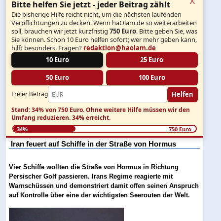
Bitte helfen Sie jetzt - jeder Beitrag zählt
Die bisherige Hilfe reicht nicht, um die nächsten laufenden
Verpflichtungen zu decken. Wenn haOlam.de so weiterarbeiten
soll, brauchen wir jetzt kurzfristig
750 Euro
. Bitte geben Sie, was
Sie können. Schon 10 Euro helfen sofort; wer mehr geben kann,
hilft besonders. Fragen?
redaktion@haolam.de
10 Euro
25 Euro
50 Euro
100 Euro
Helfen
Freier Betrag
Stand: 34% von 750 Euro.
Ohne weitere Hilfe müssen wir den
Umfang reduzieren.
34% erreicht.
34%
750 Euro
Iran feuert auf Schiffe in der Straße von Hormus
Vier Schiffe wollten die Straße von Hormus in Richtung
Persischer Golf passieren. Irans Regime reagierte mit
Warnschüssen und demonstriert damit offen seinen Anspruch
auf Kontrolle über eine der wichtigsten Seerouten der Welt.