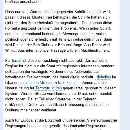
Einfluss auszubauen.
Dass nun von Warnschüssen gegen vier Schiffe berichtet wird,
passt in dieses Muster. Iran behauptet, die Schiffe hätten sich
nicht mit den Sicherheitskräften abgestimmt. Doch schon diese
Formulierung zeigt den Kern des Problems. Wenn jedes Schiff,
das eine international bedeutende Meerenge passiert, vorher
politisch oder sicherheitlich mit Teheran verhandeln muss, dann
wird Freiheit der Schifffahrt zur Erlaubnisfrage. Aus Recht wird
Willkür. Aus internationaler Passage wird ein Machtinstrument.
Für
Israel
ist diese Entwicklung nicht abstrakt. Das iranische
Regime ist nicht nur ein Staat mit regionalen Interessen, sondern
seit Jahren der wichtigste Förderer eines Netzwerks aus
bewaffneten Stellvertretern, das Israel direkt bedroht.
Hisbollah
im
Libanon,
schiitische Milizen im Irak
,
Huthi
im Jemen und die
Unterstützung für
Terrorstrukturen
gegen Israel gehören zu diesem
System. Wer die Straße von Hormus unter Druck setzt, handelt
nicht isoliert. Es ist Teil einer Strategie, in der Teheran
militärischen Druck, wirtschaftliche Erpressung und politische
Drohung miteinander verbindet.
Auch für Europa ist die Botschaft unübersehbar. Viele europäische
Regierungen haben lange gehofft, das iranische Regime durch