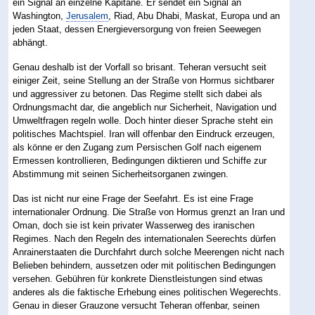
ein Signal an einzelne Kapitäne. Er sendet ein Signal an
Washington,
Jerusalem
, Riad, Abu Dhabi, Maskat, Europa und an
jeden Staat, dessen Energieversorgung von freien Seewegen
abhängt.
Genau deshalb ist der Vorfall so brisant. Teheran versucht seit
einiger Zeit, seine Stellung an der Straße von Hormus sichtbarer
und aggressiver zu betonen. Das Regime stellt sich dabei als
Ordnungsmacht dar, die angeblich nur Sicherheit, Navigation und
Umweltfragen regeln wolle. Doch hinter dieser Sprache steht ein
politisches Machtspiel. Iran will offenbar den Eindruck erzeugen,
als könne er den Zugang zum Persischen Golf nach eigenem
Ermessen kontrollieren, Bedingungen diktieren und Schiffe zur
Abstimmung mit seinen Sicherheitsorganen zwingen.
Das ist nicht nur eine Frage der Seefahrt. Es ist eine Frage
internationaler Ordnung. Die Straße von Hormus grenzt an Iran und
Oman, doch sie ist kein privater Wasserweg des iranischen
Regimes. Nach den Regeln des internationalen Seerechts dürfen
Anrainerstaaten die Durchfahrt durch solche Meerengen nicht nach
Belieben behindern, aussetzen oder mit politischen Bedingungen
versehen. Gebühren für konkrete Dienstleistungen sind etwas
anderes als die faktische Erhebung eines politischen Wegerechts.
Genau in dieser Grauzone versucht Teheran offenbar, seinen