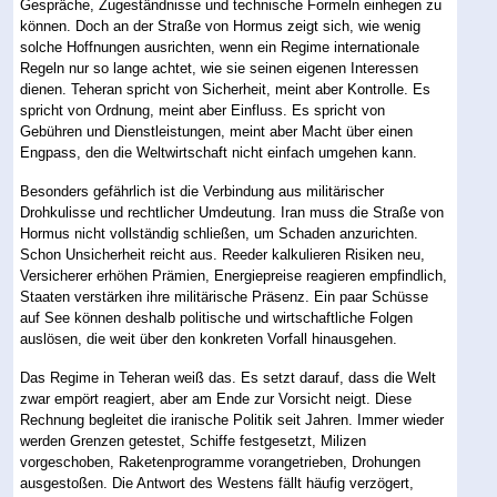
Gespräche, Zugeständnisse und technische Formeln einhegen zu
können. Doch an der Straße von Hormus zeigt sich, wie wenig
solche Hoffnungen ausrichten, wenn ein Regime internationale
Regeln nur so lange achtet, wie sie seinen eigenen Interessen
dienen. Teheran spricht von Sicherheit, meint aber Kontrolle. Es
spricht von Ordnung, meint aber Einfluss. Es spricht von
Gebühren und Dienstleistungen, meint aber Macht über einen
Engpass, den die Weltwirtschaft nicht einfach umgehen kann.
Besonders gefährlich ist die Verbindung aus militärischer
Drohkulisse und rechtlicher Umdeutung. Iran muss die Straße von
Hormus nicht vollständig schließen, um Schaden anzurichten.
Schon Unsicherheit reicht aus. Reeder kalkulieren Risiken neu,
Versicherer erhöhen Prämien, Energiepreise reagieren empfindlich,
Staaten verstärken ihre militärische Präsenz. Ein paar Schüsse
auf See können deshalb politische und wirtschaftliche Folgen
auslösen, die weit über den konkreten Vorfall hinausgehen.
Das Regime in Teheran weiß das. Es setzt darauf, dass die Welt
zwar empört reagiert, aber am Ende zur Vorsicht neigt. Diese
Rechnung begleitet die iranische Politik seit Jahren. Immer wieder
werden Grenzen getestet, Schiffe festgesetzt, Milizen
vorgeschoben, Raketenprogramme vorangetrieben, Drohungen
ausgestoßen. Die Antwort des Westens fällt häufig verzögert,