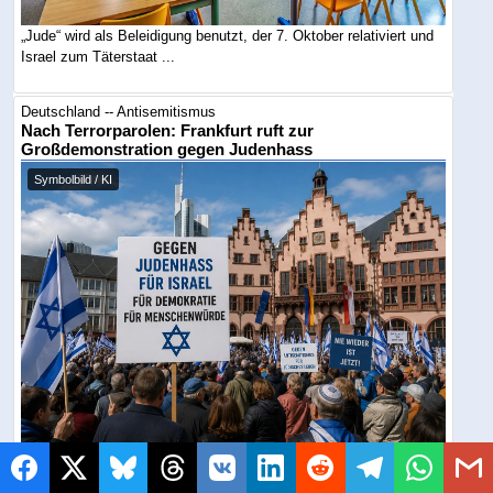
„Jude“ wird als Beleidigung benutzt, der 7. Oktober relativiert und
Israel zum Täterstaat ...
Deutschland -- Antisemitismus
Nach Terrorparolen: Frankfurt ruft zur
Großdemonstration gegen Judenhass
Symbolbild / KI
Auf dem Römerberg soll Ende August ein sichtbares Zeichen
gegen Judenhass gesetzt werden. Nach ...