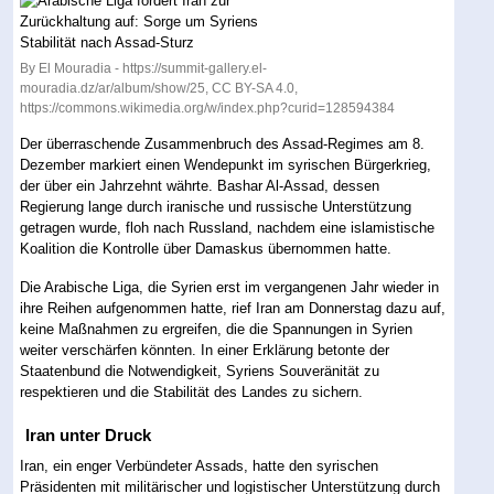
By El Mouradia - https://summit-gallery.el-
mouradia.dz/ar/album/show/25, CC BY-SA 4.0,
https://commons.wikimedia.org/w/index.php?curid=128594384
Der überraschende Zusammenbruch des Assad-Regimes am 8.
Dezember markiert einen Wendepunkt im syrischen Bürgerkrieg,
der über ein Jahrzehnt währte. Bashar Al-Assad, dessen
Regierung lange durch iranische und russische Unterstützung
getragen wurde, floh nach Russland, nachdem eine islamistische
Koalition die Kontrolle über Damaskus übernommen hatte.
Die Arabische Liga, die Syrien erst im vergangenen Jahr wieder in
ihre Reihen aufgenommen hatte, rief Iran am Donnerstag dazu auf,
keine Maßnahmen zu ergreifen, die die Spannungen in Syrien
weiter verschärfen könnten. In einer Erklärung betonte der
Staatenbund die Notwendigkeit, Syriens Souveränität zu
respektieren und die Stabilität des Landes zu sichern.
Iran unter Druck
Iran, ein enger Verbündeter Assads, hatte den syrischen
Präsidenten mit militärischer und logistischer Unterstützung durch