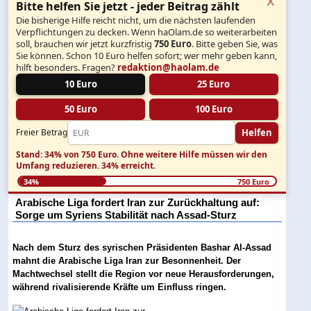
Bitte helfen Sie jetzt - jeder Beitrag zählt
Die bisherige Hilfe reicht nicht, um die nächsten laufenden
Verpflichtungen zu decken. Wenn haOlam.de so weiterarbeiten
soll, brauchen wir jetzt kurzfristig
750 Euro
. Bitte geben Sie, was
Sie können. Schon 10 Euro helfen sofort; wer mehr geben kann,
hilft besonders. Fragen?
redaktion@haolam.de
10 Euro
25 Euro
50 Euro
100 Euro
Helfen
Freier Betrag
Stand: 34% von 750 Euro.
Ohne weitere Hilfe müssen wir den
Umfang reduzieren.
34% erreicht.
34%
750 Euro
Arabische Liga fordert Iran zur Zurückhaltung auf:
Sorge um Syriens Stabilität nach Assad-Sturz
Nach dem Sturz des syrischen Präsidenten Bashar Al-Assad
mahnt die Arabische Liga Iran zur Besonnenheit. Der
Machtwechsel stellt die Region vor neue Herausforderungen,
während rivalisierende Kräfte um Einfluss ringen.