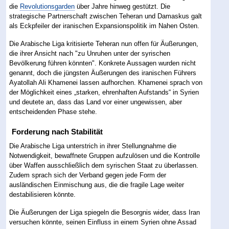
die
Revolutionsgarden
über Jahre hinweg gestützt. Die
strategische Partnerschaft zwischen Teheran und Damaskus galt
als Eckpfeiler der iranischen Expansionspolitik im Nahen Osten.
Die Arabische Liga kritisierte Teheran nun offen für Äußerungen,
die ihrer Ansicht nach "zu Unruhen unter der syrischen
Bevölkerung führen könnten". Konkrete Aussagen wurden nicht
genannt, doch die jüngsten Äußerungen des iranischen Führers
Ayatollah Ali Khamenei lassen aufhorchen. Khamenei sprach von
der Möglichkeit eines „starken, ehrenhaften Aufstands“ in Syrien
und deutete an, dass das Land vor einer ungewissen, aber
entscheidenden Phase stehe.
Forderung nach Stabilität
Die Arabische Liga unterstrich in ihrer Stellungnahme die
Notwendigkeit, bewaffnete Gruppen aufzulösen und die Kontrolle
über Waffen ausschließlich dem syrischen Staat zu überlassen.
Zudem sprach sich der Verband gegen jede Form der
ausländischen Einmischung aus, die die fragile Lage weiter
destabilisieren könnte.
Die Äußerungen der Liga spiegeln die Besorgnis wider, dass Iran
versuchen könnte, seinen Einfluss in einem Syrien ohne Assad