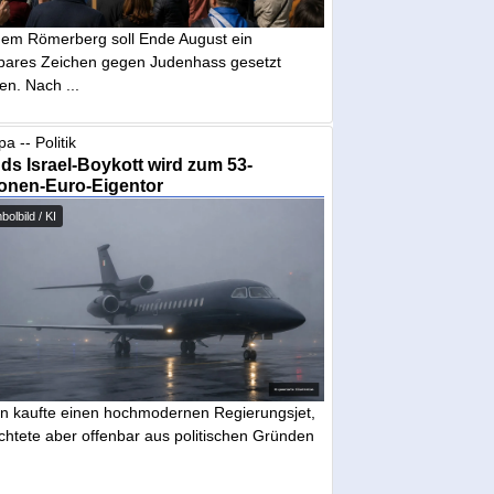
dem Römerberg soll Ende August ein
tbares Zeichen gegen Judenhass gesetzt
en. Nach ...
a -- Politik
nds Israel-Boykott wird zum 53-
ionen-Euro-Eigentor
olbild / KI
in kaufte einen hochmodernen Regierungsjet,
chtete aber offenbar aus politischen Gründen