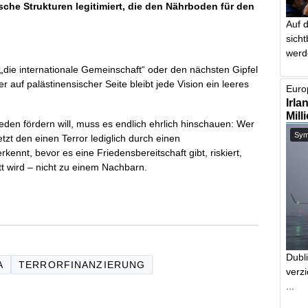
sche Strukturen legitimiert, die den Nährboden für den
Auf 
sich
werd
uf „die internationale Gemeinschaft“ oder den nächsten Gipfel
auf palästinensischer Seite bleibt jede Vision ein leeres
Europ
Irla
Mill
den fördern will, muss es endlich ehrlich hinschauen: Wer
Symb
zt den einen Terror lediglich durch einen
rkennt, bevor es eine Friedensbereitschaft gibt, riskiert,
t wird – nicht zu einem Nachbarn.
Dubl
A
TERRORFINANZIERUNG
verzi
...