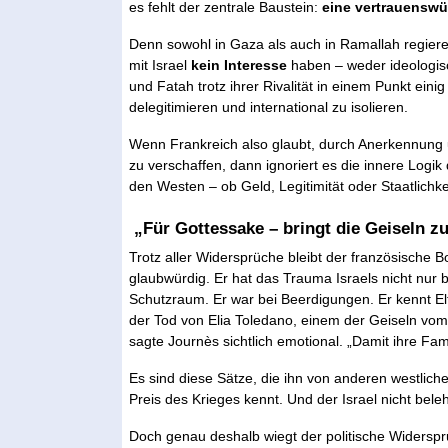
es fehlt der zentrale Baustein:
eine vertrauenswü
Denn sowohl in Gaza als auch in Ramallah regiere
mit Israel
kein Interesse
haben – weder ideologisc
und Fatah trotz ihrer Rivalität in einem Punkt eini
delegitimieren und international zu isolieren.
Wenn Frankreich also glaubt, durch Anerkennung
zu verschaffen, dann ignoriert es die innere Logik 
den Westen – ob Geld, Legitimität oder Staatlichke
„Für Gottessake – bringt die Geiseln z
Trotz aller Widersprüche bleibt der französische B
glaubwürdig. Er hat das Trauma Israels nicht nur 
Schutzraum. Er war bei Beerdigungen. Er kennt El
der Tod von Elia Toledano, einem der Geiseln vom 
sagte Journès sichtlich emotional. „Damit ihre Fa
Es sind diese Sätze, die ihn von anderen westlich
Preis des Krieges kennt. Und der Israel nicht bele
Doch genau deshalb wiegt der politische Widersp