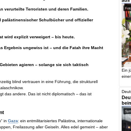
aus
Foto
an verurteilte Terroristen und deren Familien.
l palästinensischer Schulbücher und offizieller
t wird explizit verweigert – bis heute.
as Ergebnis ungewiss ist – und die Fatah ihre Macht
ebieten agieren – solange sie sich taktisch
Ein j
einer
zeitig blind vertrauen in eine Führung, die strukturell
Kalaschnikow.
Deut
gt das andere. Das ist nicht diplomatisch – das ist
Deut
bei
Symb
nt
h“ in
Gaza
: ein entmilitarisiertes Palästina, internationale
pen, Freilassung aller Geiseln. Alles edel gemeint – aber