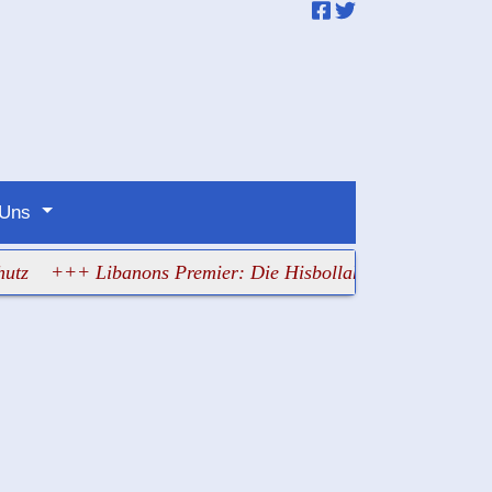
 Uns
+++ Libanons Premier: Die Hisbollah half Israel am meiste