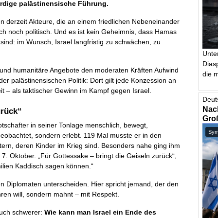
rdige palästinensische Führung.
n derzeit Akteure, die an einem friedlichen Nebeneinander
h noch politisch. Und es ist kein Geheimnis, dass Hamas
g sind: im Wunsch, Israel langfristig zu schwächen, zu
Unte
Dias
 und humanitäre Angebote den moderaten Kräften Aufwind
die m
der palästinensischen Politik: Dort gilt jede Konzession an
it – als taktischer Gewinn im Kampf gegen Israel.
Deut
Nach
urück“
Gro
otschafter in seiner Tonlage menschlich, bewegt,
Symb
beobachtet, sondern erlebt. 119 Mal musste er in den
tern, deren Kinder im Krieg sind. Besonders nahe ging ihm
7. Oktober. „Für Gottessake – bringt die Geiseln zurück“,
milien Kaddisch sagen können.“
en Diplomaten unterscheiden. Hier spricht jemand, der den
hren will, sondern mahnt – mit Respekt.
ruch schwerer:
Wie kann man Israel ein Ende des