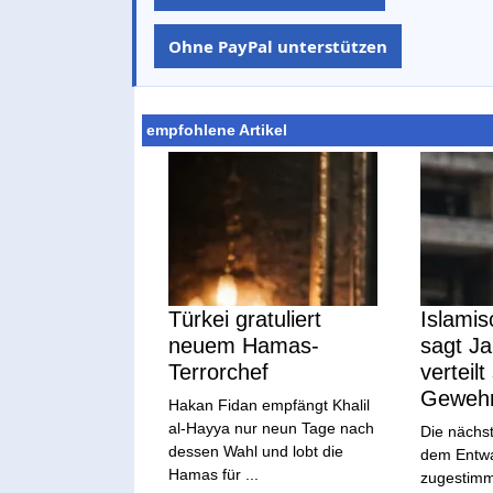
Ohne PayPal unterstützen
empfohlene Artikel
Türkei gratuliert
Islamis
neuem Hamas-
sagt J
Terrorchef
verteil
Geweh
Hakan Fidan empfängt Khalil
al-Hayya nur neun Tage nach
Die nächst
dessen Wahl und lobt die
dem Entwa
Hamas für ...
zugestimmt