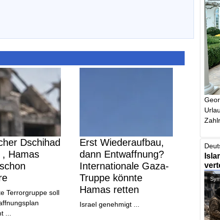
Geor
Urlau
Zahlr
cher Dschihad
Erst Wiederaufbau,
Deut
a , Hamas
dann Entwaffnung?
Isla
t schon
Internationale Gaza-
vert
re
Truppe könnte
Symb
Hamas retten
e Terrorgruppe soll
ffnungsplan
Israel genehmigt ...
 ...