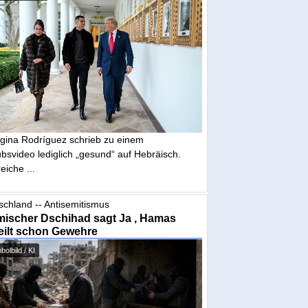
gina Rodríguez schrieb zu einem
bsvideo lediglich „gesund“ auf Hebräisch.
eiche ...
schland -- Antisemitismus
mischer Dschihad sagt Ja , Hamas
eilt schon Gewehre
olbild / KI