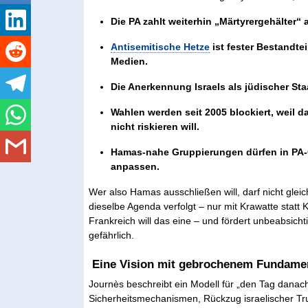
Die PA zahlt weiterhin „Märtyrergehälter“ 
Antisemitische Hetze
ist fester Bestandtei
Medien.
Die Anerkennung Israels als jüdischer Staa
Wahlen werden seit 2005 blockiert, weil d
nicht riskieren will.
Hamas-nahe Gruppierungen dürfen in PA-G
anpassen.
Wer also Hamas ausschließen will, darf nicht gleich
dieselbe Agenda verfolgt – nur mit Krawatte statt 
Frankreich will das eine – und fördert unbeabsichti
gefährlich.
Eine Vision mit gebrochenem Fundame
Journès beschreibt ein Modell für „den Tag danac
Sicherheitsmechanismen, Rückzug israelischer Trup