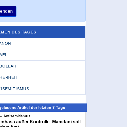
enden
EMEN DES TAGES
BANON
AEL
SBOLLAH
CHERHEIT
TISEMITISMUS
elesene Artikel der letzten 7 Tage
-- Antisemitismus
nhass außer Kontrolle: Mamdani soll