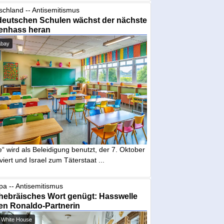
schland -- Antisemitismus
deutschen Schulen wächst der nächste
enhass heran
abay
“ wird als Beleidigung benutzt, der 7. Oktober
iviert und Israel zum Täterstaat ...
pa -- Antisemitismus
hebräisches Wort genügt: Hasswelle
en Ronaldo-Partnerin
 White House