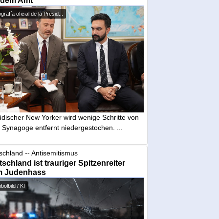
 dem Amt
grafía oficial de la Presid...
üdischer New Yorker wird wenige Schritte von
 Synagoge entfernt niedergestochen. ...
schland -- Antisemitismus
schland ist trauriger Spitzenreiter
m Judenhass
olbild / KI