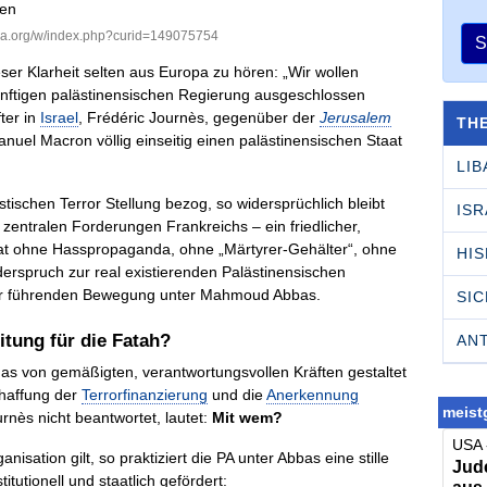
dia.org/w/index.php?curid=149075754
S
ser Klarheit selten aus Europa zu hören: „Wir wollen
ünftigen palästinensischen Regierung ausgeschlossen
ter in
Israel
, Frédéric Journès, gegenüber der
Jerusalem
TH
el Macron völlig einseitig einen palästinensischen Staat
LI
tischen Terror Stellung bezog, so widersprüchlich bleibt
ISR
zentralen Forderungen Frankreichs – ein friedlicher,
staat ohne Hasspropaganda, ohne „Märtyrer-Gehälter“, ohne
HI
erspruch zur real existierenden Palästinensischen
er führenden Bewegung unter Mahmoud Abbas.
SI
tung für die Fatah?
AN
tinas von gemäßigten, verantwortungsvollen Kräften gestaltet
chaffung der
Terrorfinanzierung
und die
Anerkennung
meistg
urnès nicht beantwortet, lautet:
Mit wem?
USA 
sation gilt, so praktiziert die PA unter Abbas eine stille
Jude
tutionell und staatlich gefördert: