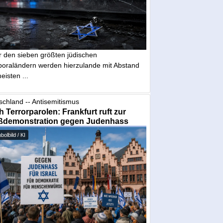
r den sieben größten jüdischen
poraländern werden hierzulande mit Abstand
eisten ...
schland -- Antisemitismus
 Terrorparolen: Frankfurt ruft zur
ßdemonstration gegen Judenhass
olbild / KI