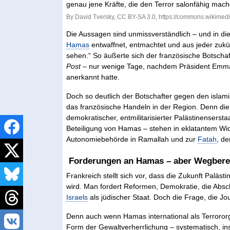
By David Tversky, CC BY-SA 3.0, https://commons.wikime
Die Aussagen sind unmissverständlich – und in die
Hamas
entwaffnet, entmachtet und aus jeder zuk
sehen.“ So äußerte sich der französische Botschaf
Post
– nur wenige Tage, nachdem Präsident Emmanu
anerkannt hatte.
Doch so deutlich der Botschafter gegen den islamis
das französische Handeln in der Region. Denn die 
demokratischer, entmilitarisierter Palästinenser
Beteiligung von Hamas – stehen in eklatantem Wid
Autonomiebehörde in Ramallah und zur
Fatah
, d
Forderungen an Hamas – aber Wegberei
Frankreich stellt sich vor, dass die Zukunft Paläs
wird. Man fordert Reformen, Demokratie, die Abs
Israels
als jüdischer Staat. Doch die Frage, die Jo
Denn auch wenn Hamas international als Terrororgani
Form der Gewaltverherrlichung – systematisch, insti