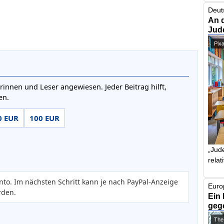
Deut
An 
Jud
Pix
rinnen und Leser angewiesen. Jeder Beitrag hilft,
en.
0 EUR
100 EUR
„Jude
relat
nto. Im nächsten Schritt kann je nach PayPal-Anzeige
Euro
rden.
Ein 
geg
The