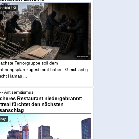
olbild / KI
nächste Terrorgruppe soll dem
affnungsplan zugestimmt haben. Gleichzeitig
ucht Hamas ...
-- Antisemitismus
cheres Restaurant niedergebrannt:
real fürchtet den nächsten
sanschlag
abay