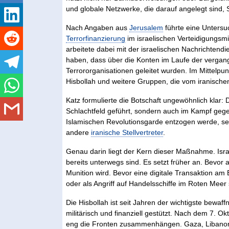
und globale Netzwerke, die darauf angelegt sind
Nach Angaben aus
Jerusalem
führte eine Unters
Terrorfinanzierung
im israelischen Verteidigungsm
arbeitete dabei mit der israelischen Nachrichten
haben, dass über die Konten im Laufe der vergan
Terrororganisationen geleitet wurden. Im Mittelpu
Hisbollah und weitere Gruppen, die vom iranisch
Katz formulierte die Botschaft ungewöhnlich klar:
Schlachtfeld geführt, sondern auch im Kampf gegen
Islamischen Revolutionsgarde entzogen werde, sei 
andere
iranische Stellvertreter
.
Genau darin liegt der Kern dieser Maßnahme. Isra
bereits unterwegs sind. Es setzt früher an. Bevo
Munition wird. Bevor eine digitale Transaktion am
oder als Angriff auf Handelsschiffe im Roten Meer 
Die Hisbollah ist seit Jahren der wichtigste bewaf
militärisch und finanziell gestützt. Nach dem 7. Ok
eng die Fronten zusammenhängen. Gaza, Libanon,