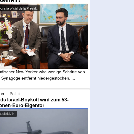
 dem Amt
grafía oficial de la Presid...
üdischer New Yorker wird wenige Schritte von
 Synagoge entfernt niedergestochen. ...
a -- Politik
nds Israel-Boykott wird zum 53-
ionen-Euro-Eigentor
olbild / KI