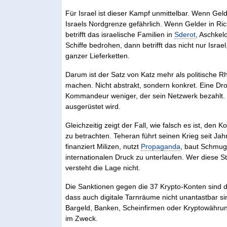
Für Israel ist dieser Kampf unmittelbar. Wenn Gel
Israels Nordgrenze gefährlich. Wenn Gelder in R
betrifft das israelische Familien in
Sderot
, Aschkel
Schiffe bedrohen, dann betrifft das nicht nur Israe
ganzer Lieferketten.
Darum ist der Satz von Katz mehr als politische Rh
machen. Nicht abstrakt, sondern konkret. Eine Dro
Kommandeur weniger, der sein Netzwerk bezahlt. Ei
ausgerüstet wird.
Gleichzeitig zeigt der Fall, wie falsch es ist, den 
zu betrachten. Teheran führt seinen Krieg seit Jah
finanziert Milizen, nutzt
Propaganda
, baut Schmug
internationalen Druck zu unterlaufen. Wer diese S
versteht die Lage nicht.
Die Sanktionen gegen die 37 Krypto-Konten sind de
dass auch digitale Tarnräume nicht unantastbar sin
Bargeld, Banken, Scheinfirmen oder Kryptowährunge
im Zweck.