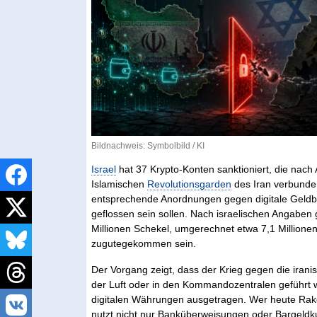
Bildnachweis: Symbolbild / KI
Israel
hat 37 Krypto-Konten sanktioniert, die nach
Islamischen
Revolutionsgarden
des Iran verbunden
entsprechende Anordnungen gegen digitale Geldbör
geflossen sein sollen. Nach israelischen Angabe
Millionen Schekel, umgerechnet etwa 7,1 Millione
zugutegekommen sein.
Der Vorgang zeigt, dass der Krieg gegen die irani
der Luft oder in den Kommandozentralen geführt w
digitalen Währungen ausgetragen. Wer heute Rak
nutzt nicht nur Banküberweisungen oder Bargeldku