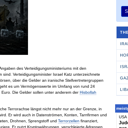
S
TH
IRA
HO
ISR
 Angaben des Verteidigungsministeriums mit den
 sind. Verteidigungsminister Israel Katz unterzeichnete
GA
sen, über die Gelder an iranische Stellvertretergruppen
n geht es um Vermögenswerte im Umfang von rund 24
LI
n Euro. Die Gelder sollen unter anderem der
Hisbollah
meistg
sche Terrorachse längst nicht mehr nur an der Grenze, in
ird. Er wird auch in Datenströmen, Konten, Tarnfirmen und
USA 
eten, Drohnen, Sprengstoff und
Terrorzellen
finanziert,
Jude
riere. Er nutzt Kryptowährungen, verschleierte Adressen