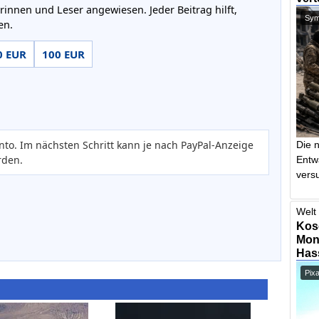
rinnen und Leser angewiesen. Jeder Beitrag hilft,
Symb
en.
0 EUR
100 EUR
nto. Im nächsten Schritt kann je nach PayPal-Anzeige
Die 
rden.
Entw
vers
Welt 
Kos
Mont
Has
Pix