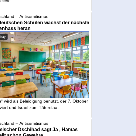
eiche ...
schland -- Antisemitismus
deutschen Schulen wächst der nächste
enhass heran
abay
“ wird als Beleidigung benutzt, der 7. Oktober
iviert und Israel zum Täterstaat ...
schland -- Antisemitismus
mischer Dschihad sagt Ja , Hamas
eilt schon Gewehre