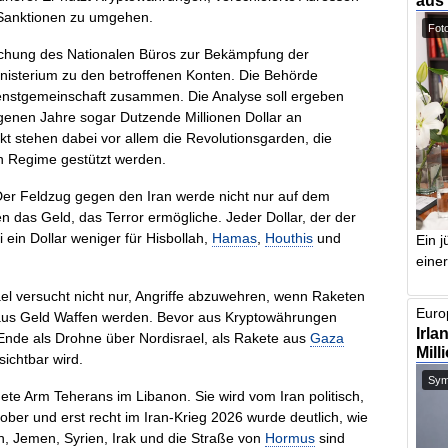
aus
, Sanktionen zu umgehen.
Foto
uchung des Nationalen Büros zur Bekämpfung der
inisterium zu den betroffenen Konten. Die Behörde
dienstgemeinschaft zusammen. Die Analyse soll ergeben
genen Jahre sogar Dutzende Millionen Dollar an
nkt stehen dabei vor allem die Revolutionsgarden, die
en Regime gestützt werden.
 Der Feldzug gegen den Iran werde nicht nur auf dem
 das Geld, das Terror ermögliche. Jeder Dollar, der der
ein Dollar weniger für Hisbollah,
Hamas
,
Houthis
und
Ein j
einer
el versucht nicht nur, Angriffe abzuwehren, wenn Raketen
Europ
r aus Geld Waffen werden. Bevor aus Kryptowährungen
Irla
 Ende als Drohne über Nordisrael, als Rakete aus
Gaza
Mill
sichtbar wird.
Symb
fnete Arm Teherans im Libanon. Sie wird vom Iran politisch,
tober und erst recht im Iran-Krieg 2026 wurde deutlich, wie
 Jemen, Syrien, Irak und die Straße von
Hormus
sind