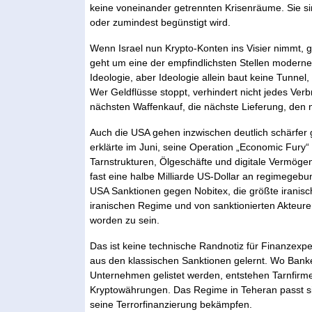
keine voneinander getrennten Krisenräume. Sie si
oder zumindest begünstigt wird.
Wenn Israel nun Krypto-Konten ins Visier nimmt, 
geht um eine der empfindlichsten Stellen moderner
Ideologie, aber Ideologie allein baut keine Tunn
Wer Geldflüsse stoppt, verhindert nicht jedes Ver
nächsten Waffenkauf, die nächste Lieferung, den n
Auch die USA gehen inzwischen deutlich schärfer 
erklärte im Juni, seine Operation „Economic Fury“
Tarnstrukturen, Ölgeschäfte und digitale Vermög
fast eine halbe Milliarde US-Dollar an regimege
USA Sanktionen gegen Nobitex, die größte iranisc
iranischen Regime und von sanktionierten Akteu
worden zu sein.
Das ist keine technische Randnotiz für Finanzexpert
aus den klassischen Sanktionen gelernt. Wo Ban
Unternehmen gelistet werden, entstehen Tarnfirm
Kryptowährungen. Das Regime in Teheran passt si
seine Terrorfinanzierung bekämpfen.