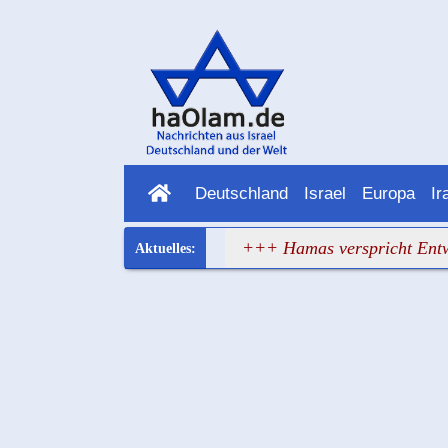
Deutschland
Israel
Europa
Ir
opa hat wieder versagt
+++ Hamas verspricht Entwaffnun