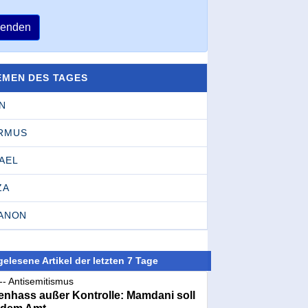
enden
EMEN DES TAGES
N
RMUS
AEL
ZA
BANON
elesene Artikel der letzten 7 Tage
-- Antisemitismus
nhass außer Kontrolle: Mamdani soll