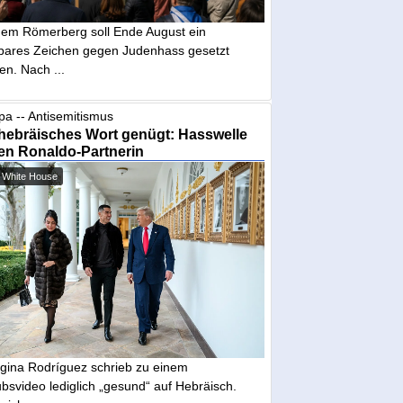
dem Römerberg soll Ende August ein
tbares Zeichen gegen Judenhass gesetzt
en. Nach ...
pa -- Antisemitismus
hebräisches Wort genügt: Hasswelle
en Ronaldo-Partnerin
 White House
gina Rodríguez schrieb zu einem
bsvideo lediglich „gesund“ auf Hebräisch.