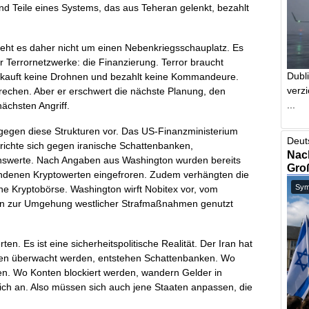
nd Teile eines Systems, das aus Teheran gelenkt, bezahlt
geht es daher nicht um einen Nebenkriegsschauplatz. Es
 Terrornetzwerke: die Finanzierung. Terror braucht
Dubl
el, kauft keine Drohnen und bezahlt keine Kommandeure.
verzi
brechen. Aber er erschwert die nächste Planung, den
...
ächsten Angriff.
gegen diese Strukturen vor. Das US-Finanzministerium
Deut
 richte sich gegen iranische Schattenbanken,
Nach
enswerte. Nach Angaben aus Washington wurden bereits
Gro
bundenen Kryptowerten eingefroren. Zudem verhängten die
Symb
he Kryptobörse. Washington wirft Nobitex vor, vom
ren zur Umgehung westlicher Strafmaßnahmen genutzt
en. Es ist eine sicherheitspolitische Realität. Der Iran hat
ken überwacht werden, entstehen Schattenbanken. Wo
en. Wo Konten blockiert werden, wandern Gelder in
ch an. Also müssen sich auch jene Staaten anpassen, die