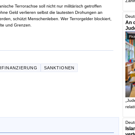
Zahlr
ische Terrorachse soll nicht nur militärisch getroffen
ohne Geld verlieren selbst die lautesten Drohungen an
Deut
erden, schützt Menschenleben. Wer Terrorgelder blockiert,
An 
ädte und Grenzen.
Jud
Pix
RFINANZIERUNG
SANKTIONEN
„Jude
relat
Deut
Isla
vert