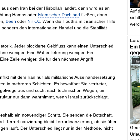
d aus dem Iran bei der Hisbollah landet, dann wird es an
Auf 
ichtung Hamas oder
Islamischer Dschihad
fließen, dann
sich
on,
Beeri
oder
Nir Oz
. Wenn die Houthis mit iranischer Hilfe
werd
l, sondern den internationalen Handel und die Stabilität
Euro
etorik. Jeder blockierte Geldfluss kann einen Unterschied
Ein 
geg
hne weniger. Eine Waffenlieferung weniger. Ein
ne Zelle weniger, die für den nächsten Angriff
The
Konflikt mit dem Iran nur als militärische Auseinandersetzung
ren in mehreren Schichten. Es bewaffnet Stellvertreter,
gelwege aus und sucht nach technischen Wegen, um
truktur nur dann wahrnimmt, wenn Israel zurückschlägt,
shalb ein notwendiger Schritt. Sie senden die Botschaft,
d. Terrorfinanzierung bleibt Terrorfinanzierung, ob sie über
Geor
n läuft. Der Unterschied liegt nur in der Methode, nicht
Urlau