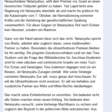
Herausforderer Netanyahus, wirft dem Premier vor, Israel an einen
historischen Tiefpunkt geführt zu haben. Yair Lapid lehnt eine
Regierung mit Netanyahu ebenfalls ab und macht ihn politisch für
die Katastrophe vom 7. Oktober, die Normalisierung extremer
Kräfte und die Vertiefung der gesellschaftlichen Spaltung
verantwortlich. Für diese Gegner ist Netanyahus Ruf nach Einheit
kein Neustart, sondern ein Manöver.
Ganz von der Hand weisen lässt sich das nicht. Netanyahu spricht
von Breite, arbeitet aber zugleich daran, seine traditionellen
Partner zu halten. Besonders die ultraorthodoxen Parteien bleiben
für ihn wichtig. Die jüngsten Gesetzesvorhaben rund um das Tora-
Studium und die Frage des Militärdienstes für Jeschiwa-Studenten
sind für viele säkulare und zentristische Israelis ein rotes Tuch.
Für Schas und Vereinigtes Tora-Judentum dagegen sind sie ein
Beweis, ob Netanyahu Zusagen einhält. Wer seine Strategie
verstehen Netanyahu Zus will, muss genau dort hinschauen: Er
will die Ultraorthodoxen nicht ersetzen. Er will sie behalten und
zusätzliche Partner aus Mitte und Mitte-Rechts darüberlegen.
Das macht seine Einheitsformel so umstritten. Sie bedeutet nicht:
alle Seiten machen einen neuen Anfang. Sie bedeutet eher:
Netanyahu versucht, seine bisherige Machtbasis zu sichern und
zugleich den Boykott in der politischen Mitte aufzubrechen. Aus