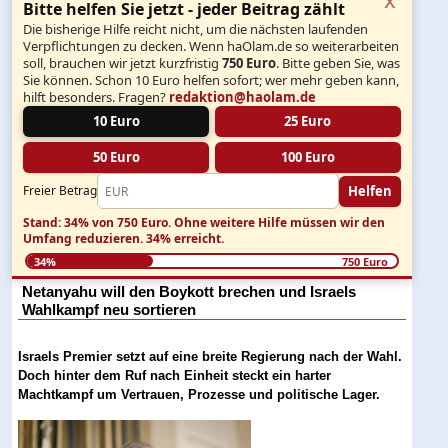
Bitte helfen Sie jetzt - jeder Beitrag zählt
Die bisherige Hilfe reicht nicht, um die nächsten laufenden
Verpflichtungen zu decken. Wenn haOlam.de so weiterarbeiten
soll, brauchen wir jetzt kurzfristig
750 Euro
. Bitte geben Sie, was
Sie können. Schon 10 Euro helfen sofort; wer mehr geben kann,
hilft besonders. Fragen?
redaktion@haolam.de
10 Euro
25 Euro
50 Euro
100 Euro
Helfen
Freier Betrag
Stand: 34% von 750 Euro.
Ohne weitere Hilfe müssen wir den
Umfang reduzieren.
34% erreicht.
34%
750 Euro
Netanyahu will den Boykott brechen und Israels
Wahlkampf neu sortieren
Israels Premier setzt auf eine breite Regierung nach der Wahl.
Doch hinter dem Ruf nach Einheit steckt ein harter
Machtkampf um Vertrauen, Prozesse und politische Lager.