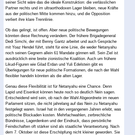
seiner Sicht wäre das die ideale Konstruktion: die verlässlichen
Partner rechts und im ultraorthodoxen Lager bleiben, neue Kräfte
aus der politischen Mitte kommen hinzu, und die Opposition
verliert ihre klare Trennlinie.
Ob das gelingt, ist offen. Aber neue politische Bewegungen
könnten diese Rechnung verändern. Der frühere Brigadegeneral
Dedi Simchi, der mit Benny Gantz arbeitet und auch Gespräche
mit Yoaz Hendel führt, steht für eine Linie, die weder Netanyahu
noch seinen Gegnern allein 61 Mandate gönnen will. Sein Ziel ist
ausdrücklich eine breite zionistische Koalition. Auch um frühere
Likud-Figuren wie Gilad Erdan und Yuli Edelstein gibt es
Überlegungen für neue politische Formationen, die nach der Wahl
flexibler handeln könnten als die alten Lager.
Genau diese Flexibilität ist für Netanyahu eine Chance. Denn
Lapid und Eisenkot können heute noch so deutlich Nein sagen.
Entscheidend wird sein, ob nach der Wahl Abgeordnete im neuen
Parlament sitzen, die nicht jahrelang auf das Nein zu Netanyahu
festgelegt waren. Israel hat in den vergangenen Jahren erlebt, was
politische Blockaden kosten. Mehrfachwahlen, zerbrechliche
Bündnisse, Lagerdenken und der Eindruck, dass persönliche
Feindschaften oft stärker sind als staatliche Verantwortung. Nach
dem 7. Oktober ist diese Erschöpfung nicht kleiner geworden. Sie