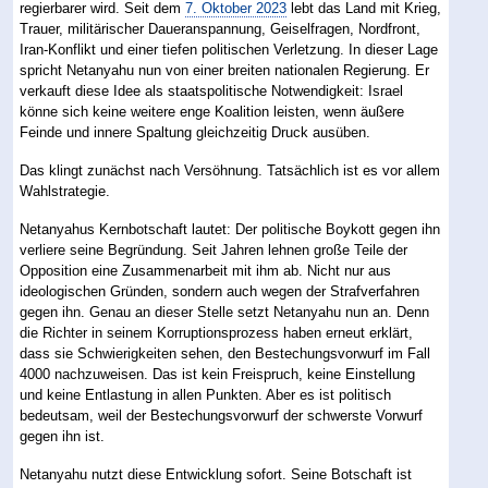
regierbarer wird. Seit dem
7. Oktober 2023
lebt das Land mit Krieg,
Trauer, militärischer Daueranspannung, Geiselfragen, Nordfront,
Iran-Konflikt und einer tiefen politischen Verletzung. In dieser Lage
spricht Netanyahu nun von einer breiten nationalen Regierung. Er
verkauft diese Idee als staatspolitische Notwendigkeit: Israel
könne sich keine weitere enge Koalition leisten, wenn äußere
Feinde und innere Spaltung gleichzeitig Druck ausüben.
Das klingt zunächst nach Versöhnung. Tatsächlich ist es vor allem
Wahlstrategie.
Netanyahus Kernbotschaft lautet: Der politische Boykott gegen ihn
verliere seine Begründung. Seit Jahren lehnen große Teile der
Opposition eine Zusammenarbeit mit ihm ab. Nicht nur aus
ideologischen Gründen, sondern auch wegen der Strafverfahren
gegen ihn. Genau an dieser Stelle setzt Netanyahu nun an. Denn
die Richter in seinem Korruptionsprozess haben erneut erklärt,
dass sie Schwierigkeiten sehen, den Bestechungsvorwurf im Fall
4000 nachzuweisen. Das ist kein Freispruch, keine Einstellung
und keine Entlastung in allen Punkten. Aber es ist politisch
bedeutsam, weil der Bestechungsvorwurf der schwerste Vorwurf
gegen ihn ist.
Netanyahu nutzt diese Entwicklung sofort. Seine Botschaft ist