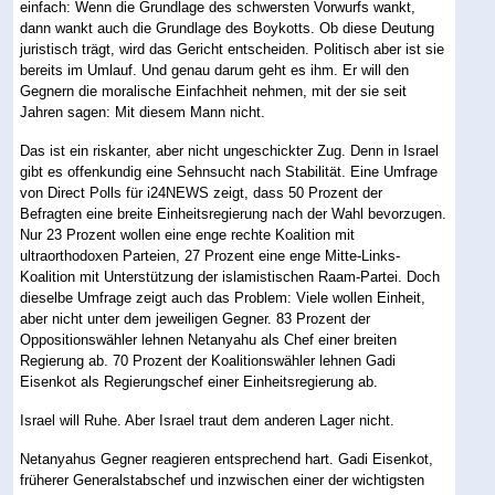
einfach: Wenn die Grundlage des schwersten Vorwurfs wankt,
dann wankt auch die Grundlage des Boykotts. Ob diese Deutung
juristisch trägt, wird das Gericht entscheiden. Politisch aber ist sie
bereits im Umlauf. Und genau darum geht es ihm. Er will den
Gegnern die moralische Einfachheit nehmen, mit der sie seit
Jahren sagen: Mit diesem Mann nicht.
Das ist ein riskanter, aber nicht ungeschickter Zug. Denn in Israel
gibt es offenkundig eine Sehnsucht nach Stabilität. Eine Umfrage
von Direct Polls für i24NEWS zeigt, dass 50 Prozent der
Befragten eine breite Einheitsregierung nach der Wahl bevorzugen.
Nur 23 Prozent wollen eine enge rechte Koalition mit
ultraorthodoxen Parteien, 27 Prozent eine enge Mitte-Links-
Koalition mit Unterstützung der islamistischen Raam-Partei. Doch
dieselbe Umfrage zeigt auch das Problem: Viele wollen Einheit,
aber nicht unter dem jeweiligen Gegner. 83 Prozent der
Oppositionswähler lehnen Netanyahu als Chef einer breiten
Regierung ab. 70 Prozent der Koalitionswähler lehnen Gadi
Eisenkot als Regierungschef einer Einheitsregierung ab.
Israel will Ruhe. Aber Israel traut dem anderen Lager nicht.
Netanyahus Gegner reagieren entsprechend hart. Gadi Eisenkot,
früherer Generalstabschef und inzwischen einer der wichtigsten