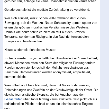
gern berufen, solange sie keine Unannehmlichkeiten verursachen.
Gerade deshalb ist die mediale Zurückhaltung so verstörend.
Wer sich erinnert, weiß: Schon 2009, während der Grünen
Bewegung, sah die Welt zu. Natan Scharansky sprach später von
einem der größten moralischen Versäumnisse des Westens.
Damals wie heute fehlte es nicht an Mut auf den Straßen
Teherans, sondern an Rückgrat in den Nachrichtenzentralen
Europas und Nordamerikas.
Heute wiederholt sich dieses Muster.
Proteste werden zu „wirtschaftlicher Unzufriedenheit“ umetikettiert,
obwohl Menschen offen den Sturz der religiösen Führung fordern.
Parolen gegen die Herrschaft der Mullahs verschwinden aus
Berichten. Demonstranten werden anonymisiert, entpolitisiert,
entmenschlicht.
Wenn überhaupt berichtet wird, dann mit Vorsichtshinweisen,
Relativierungen und Zweifeln an der Glaubwürdigkeit der Opfer. Die
gleiche journalistische Skepsis, die bei Angaben aus dem
Gazastreifen
über Jahre hinweg kaum existierte, wird plötzlich zur
redaktionellen Pflicht, sobald es um ein islamistisches Regime
geht.