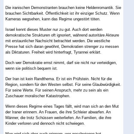
Die iranischen Demonstranten brauchen keine Heldenromantik. Sie
brauchen Sichtbarkeit. Öffentlichkeit ist ihr einziger Schutz. Wenn
Kameras wegsehen, kann das Regime ungestört töten.
Israel kennt dieses Muster nur zu gut. Auch dort werden
demokratische Strukturen oft ignoriert, während autoritäre Akteure
mit erstaunlicher Nachsicht betrachtet werden. Die westliche
Presse hat sich daran gewöhnt, Demokratien strenger zu messen
als Diktaturen. Freiheit wird hinterfragt, Tyrannei erklärt.
Doch wer Demokratie ernst nimmt, darf sie nicht nur verteidigen,
wenn sie politisch bequem ist.
Der Iran ist kein Randthema. Er ist ein Prüfstein. Nicht für die
Region, sondern für den Westen selbst. Für seine Glaubwürdigkeit.
Für seine Werte. Für seinen Anspruch, mehr zu sein als ein
Zuschauer moralischer Katastrophen.
Wenn dieses Regime eines Tages fällt, wird man sich an den Mut
der Iraner erinnern. An Frauen, die ihre Schleier abwarfen. An
Männer, die trotz Schüssen weiterliefen. An Familien, die ihre
Kinder verloren und dennoch nicht schwiegen.
Man wird sich aber auch erinnern, wer geschwiegen hat.