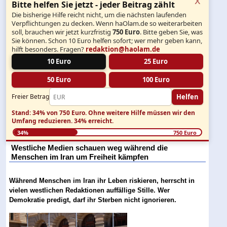
Bitte helfen Sie jetzt - jeder Beitrag zählt
Die bisherige Hilfe reicht nicht, um die nächsten laufenden
Verpflichtungen zu decken. Wenn haOlam.de so weiterarbeiten
soll, brauchen wir jetzt kurzfristig
750 Euro
. Bitte geben Sie, was
Sie können. Schon 10 Euro helfen sofort; wer mehr geben kann,
hilft besonders. Fragen?
redaktion@haolam.de
10 Euro
25 Euro
50 Euro
100 Euro
Helfen
Freier Betrag
Stand: 34% von 750 Euro.
Ohne weitere Hilfe müssen wir den
Umfang reduzieren.
34% erreicht.
34%
750 Euro
Westliche Medien schauen weg während die
Menschen im Iran um Freiheit kämpfen
Während Menschen im Iran ihr Leben riskieren, herrscht in
vielen westlichen Redaktionen auffällige Stille. Wer
Demokratie predigt, darf ihr Sterben nicht ignorieren.