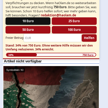
Verpflichtungen zu decken. Wenn haOlam.de so weiterarbeiten
soll, brauchen wir jetzt kurzfristig
750 Euro
. Bitte geben Sie, was
Sie können. Schon 10 Euro helfen sofort; wer mehr geben kann,
hilft besonders. Fragen?
redaktion@haolam.de
10 Euro
25 Euro
50 Euro
100 Euro
Helfen
Freier Betrag
Stand: 34% von 750 Euro.
Ohne weitere Hilfe müssen wir den
Umfang reduzieren.
34% erreicht.
34%
750 Euro
Artikel nicht verfügbar
Symbolbild / KI