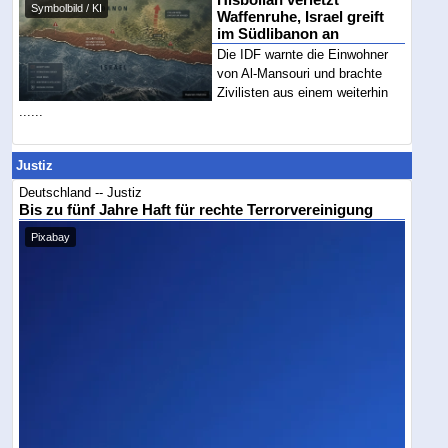
Hisbollah verletzt
Symbolbild / KI
Waffenruhe, Israel greift
im Südlibanon an
Die IDF warnte die Einwohner
von Al-Mansouri und brachte
Zivilisten aus einem weiterhin
......
Justiz
Deutschland -- Justiz
Bis zu fünf Jahre Haft für rechte Terrorvereinigung
Pixabay