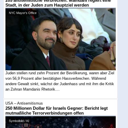
205 antisemitische Verbrechen: Mamdani regiert eine
Stadt, in der Juden zum Hauptziel werden
NYC Mayor's Office
Juden stellen rund zehn Prozent der Bevölkerung, waren aber Ziel
von 56,9 Prozent aller bestätigten Hassverbrechen. Während
andere Gewalt sinkt, wächst der Judenhass und mit ihm die Kritik
an Zohran Mamdanis Rhetorik....
USA -- Antisemitismus
250 Millionen Dollar für Israels Gegner: Bericht legt
mutmaßliche Terrorverbindungen offen
Symbolbild / KI