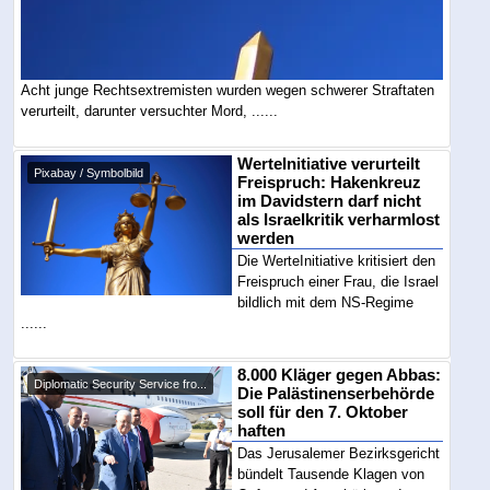
Acht junge Rechtsextremisten wurden wegen schwerer Straftaten
verurteilt, darunter versuchter Mord, ......
WerteInitiative verurteilt
Pixabay / Symbolbild
Freispruch: Hakenkreuz
im Davidstern darf nicht
als Israelkritik verharmlost
werden
Die WerteInitiative kritisiert den
Freispruch einer Frau, die Israel
bildlich mit dem NS-Regime
......
8.000 Kläger gegen Abbas:
Diplomatic Security Service fro...
Die Palästinenserbehörde
soll für den 7. Oktober
haften
Das Jerusalemer Bezirksgericht
bündelt Tausende Klagen von