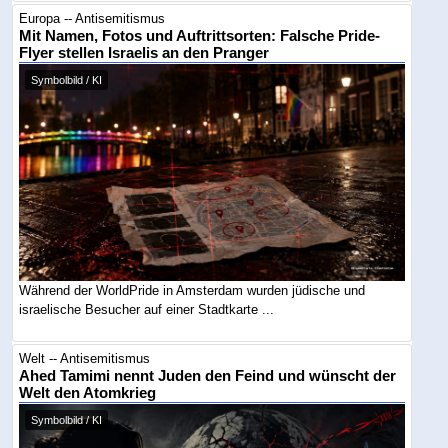
Europa -- Antisemitismus
Mit Namen, Fotos und Auftrittsorten: Falsche Pride-
Flyer stellen Israelis an den Pranger
Symbolbild / KI
Während der WorldPride in Amsterdam wurden jüdische und
israelische Besucher auf einer Stadtkarte ...
Welt -- Antisemitismus
Ahed Tamimi nennt Juden den Feind und wünscht der
Welt den Atomkrieg
Symbolbild / KI