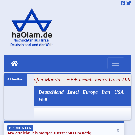
lughafen Manila
+++ Israels neues Gaza-Dilemma: Was wi
Deutschland
Israel
Europa
Iran
USA
Welt
x
BIS MONTAG
34% erreicht · bis morgen zuerst 150 Euro nötig