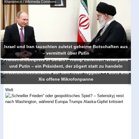
Khamenei.ir / Wikimedia Commons...
Israel und Iran tauschten zuletzt geheime Botschaften aus
– vermittelt über Putin
Friedensnobelpreis in Gefahr? Trump zwischen Netanyahu
und Putin – ein Präsident, der zögert statt zu handeln
Unsterblichkeitsträume auf dem roten Teppich – Putins und
Xis offene Mikrofonpanne
Welt