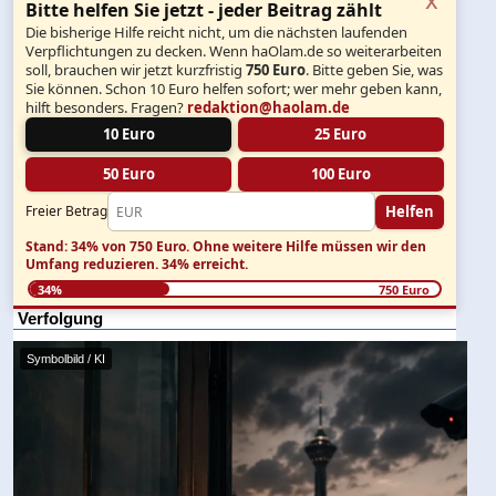
Bitte helfen Sie jetzt - jeder Beitrag zählt
Die bisherige Hilfe reicht nicht, um die nächsten laufenden
Verpflichtungen zu decken. Wenn haOlam.de so weiterarbeiten
soll, brauchen wir jetzt kurzfristig
750 Euro
. Bitte geben Sie, was
Sie können. Schon 10 Euro helfen sofort; wer mehr geben kann,
hilft besonders. Fragen?
redaktion@haolam.de
10 Euro
25 Euro
50 Euro
100 Euro
Helfen
Freier Betrag
Stand: 34% von 750 Euro.
Ohne weitere Hilfe müssen wir den
Umfang reduzieren.
34% erreicht.
34%
750 Euro
Verfolgung
Symbolbild / KI