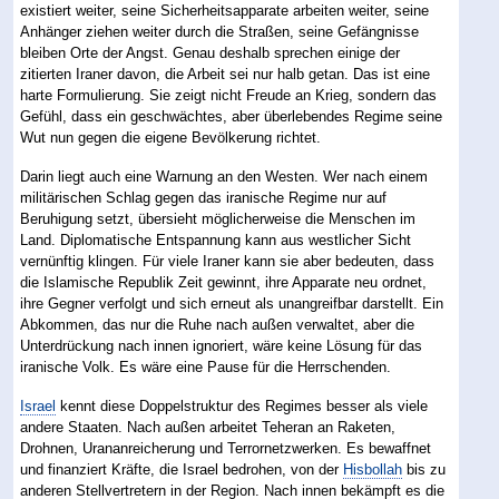
existiert weiter, seine Sicherheitsapparate arbeiten weiter, seine
Anhänger ziehen weiter durch die Straßen, seine Gefängnisse
bleiben Orte der Angst. Genau deshalb sprechen einige der
zitierten Iraner davon, die Arbeit sei nur halb getan. Das ist eine
harte Formulierung. Sie zeigt nicht Freude an Krieg, sondern das
Gefühl, dass ein geschwächtes, aber überlebendes Regime seine
Wut nun gegen die eigene Bevölkerung richtet.
Darin liegt auch eine Warnung an den Westen. Wer nach einem
militärischen Schlag gegen das iranische Regime nur auf
Beruhigung setzt, übersieht möglicherweise die Menschen im
Land. Diplomatische Entspannung kann aus westlicher Sicht
vernünftig klingen. Für viele Iraner kann sie aber bedeuten, dass
die Islamische Republik Zeit gewinnt, ihre Apparate neu ordnet,
ihre Gegner verfolgt und sich erneut als unangreifbar darstellt. Ein
Abkommen, das nur die Ruhe nach außen verwaltet, aber die
Unterdrückung nach innen ignoriert, wäre keine Lösung für das
iranische Volk. Es wäre eine Pause für die Herrschenden.
Israel
kennt diese Doppelstruktur des Regimes besser als viele
andere Staaten. Nach außen arbeitet Teheran an Raketen,
Drohnen, Urananreicherung und Terrornetzwerken. Es bewaffnet
und finanziert Kräfte, die Israel bedrohen, von der
Hisbollah
bis zu
anderen Stellvertretern in der Region. Nach innen bekämpft es die