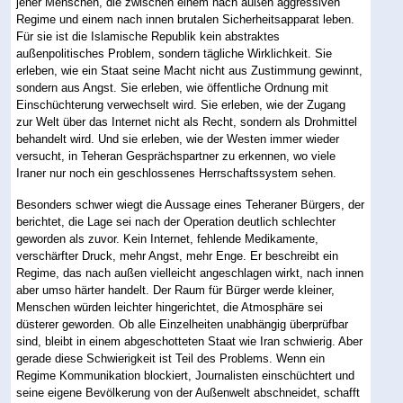
jener Menschen, die zwischen einem nach außen aggressiven
Regime und einem nach innen brutalen Sicherheitsapparat leben.
Für sie ist die Islamische Republik kein abstraktes
außenpolitisches Problem, sondern tägliche Wirklichkeit. Sie
erleben, wie ein Staat seine Macht nicht aus Zustimmung gewinnt,
sondern aus Angst. Sie erleben, wie öffentliche Ordnung mit
Einschüchterung verwechselt wird. Sie erleben, wie der Zugang
zur Welt über das Internet nicht als Recht, sondern als Drohmittel
behandelt wird. Und sie erleben, wie der Westen immer wieder
versucht, in Teheran Gesprächspartner zu erkennen, wo viele
Iraner nur noch ein geschlossenes Herrschaftssystem sehen.
Besonders schwer wiegt die Aussage eines Teheraner Bürgers, der
berichtet, die Lage sei nach der Operation deutlich schlechter
geworden als zuvor. Kein Internet, fehlende Medikamente,
verschärfter Druck, mehr Angst, mehr Enge. Er beschreibt ein
Regime, das nach außen vielleicht angeschlagen wirkt, nach innen
aber umso härter handelt. Der Raum für Bürger werde kleiner,
Menschen würden leichter hingerichtet, die Atmosphäre sei
düsterer geworden. Ob alle Einzelheiten unabhängig überprüfbar
sind, bleibt in einem abgeschotteten Staat wie Iran schwierig. Aber
gerade diese Schwierigkeit ist Teil des Problems. Wenn ein
Regime Kommunikation blockiert, Journalisten einschüchtert und
seine eigene Bevölkerung von der Außenwelt abschneidet, schafft