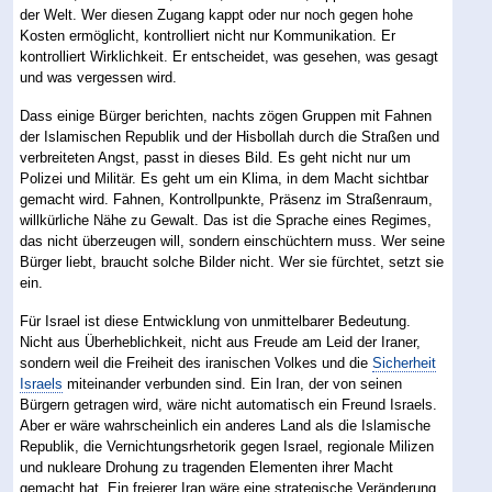
der Welt. Wer diesen Zugang kappt oder nur noch gegen hohe
Kosten ermöglicht, kontrolliert nicht nur Kommunikation. Er
kontrolliert Wirklichkeit. Er entscheidet, was gesehen, was gesagt
und was vergessen wird.
Dass einige Bürger berichten, nachts zögen Gruppen mit Fahnen
der Islamischen Republik und der Hisbollah durch die Straßen und
verbreiteten Angst, passt in dieses Bild. Es geht nicht nur um
Polizei und Militär. Es geht um ein Klima, in dem Macht sichtbar
gemacht wird. Fahnen, Kontrollpunkte, Präsenz im Straßenraum,
willkürliche Nähe zu Gewalt. Das ist die Sprache eines Regimes,
das nicht überzeugen will, sondern einschüchtern muss. Wer seine
Bürger liebt, braucht solche Bilder nicht. Wer sie fürchtet, setzt sie
ein.
Für Israel ist diese Entwicklung von unmittelbarer Bedeutung.
Nicht aus Überheblichkeit, nicht aus Freude am Leid der Iraner,
sondern weil die Freiheit des iranischen Volkes und die
Sicherheit
Israels
miteinander verbunden sind. Ein Iran, der von seinen
Bürgern getragen wird, wäre nicht automatisch ein Freund Israels.
Aber er wäre wahrscheinlich ein anderes Land als die Islamische
Republik, die Vernichtungsrhetorik gegen Israel, regionale Milizen
und nukleare Drohung zu tragenden Elementen ihrer Macht
gemacht hat. Ein freierer Iran wäre eine strategische Veränderung