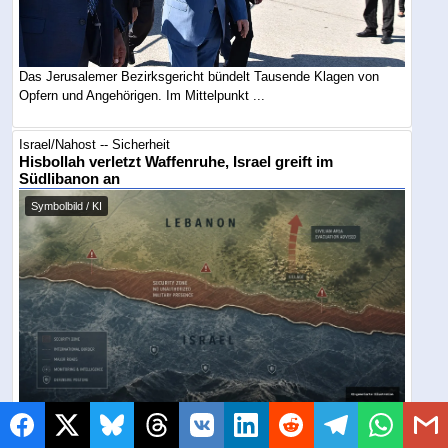
Das Jerusalemer Bezirksgericht bündelt Tausende Klagen von
Opfern und Angehörigen. Im Mittelpunkt ...
Israel/Nahost -- Sicherheit
Hisbollah verletzt Waffenruhe, Israel greift im
Südlibanon an
Symbolbild / KI
Die IDF warnte die Einwohner von Al-Mansouri und brachte
Zivilisten aus einem weiterhin ...