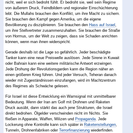
nicht, weil er sich bedroht fühlt. Er bedroht sie, weil sein Regime
von äußerem Druck, Feindbildern und regionaler Einschüchterung
lebt. Die Mullahs brauchen den Konflikt, um ihre Macht zu sichern.
Sie brauchen den Kampf gegen Amerika, um die eigene
Bevölkerung zu disziplinieren. Sie brauchen den
Hass auf Israel
,
um ihre Stellvertreter zusammenzuhalten. Sie brauchen die Straße
von Hormus, um der Welt zu zeigen, dass sie Schaden anrichten
können, wenn man ihnen widerspricht.
Gerade deshalb ist die Lage so gefährlich. Jeder beschädigte
Tanker kann eine neue Preiswelle auslösen. Jede Sirene in Kuwait
oder Bahrain kann eine weitere militärische Antwort erzwingen.
Jede Drohung der Revolutionsgarden kann die Region näher an
einen größeren Krieg führen. Und jeder Versuch, Teheran danach
wieder mit Zugeständnissen einzufangen, wird im Machtzentrum
des Regimes als Schwäche gelesen.
Für Israel ist diese Entwicklung ein Warnsignal mit unmittelbarer
Bedeutung. Wenn der Iran am Golf mit Drohnen und Raketen
Druck ausübt, dann stärkt das auch jene Strukturen, die Israel
direkt bedrohen. Ölgelder verschwinden nicht im Nichts. Sie
fließen in Apparate, Waffen, Milizen und
Propaganda
. Jede
Lockerung ohne Kontrolle kann sich später in
Raketenstellungen
,
Tunneln, Drohnenfabriken oder
Terrorfinanzierung
wiederfinden.