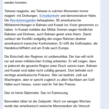
werden konnten.
Teheran reagierte, wie Teheran in solchen Momenten immer
reagiert: mit Drohungen,
Schuldumkehr
und demonstrativer Härte.
Die
Revolutionsgarden
behaupteten, 85 amerikanische
Militäreinrichtungen in Bahrain und Kuwait ins Visier genommen zu
haben. In Kuwait meldete das Militär Sirenen wegen feindlicher
Raketen und Drohnen, auch Bahrain geriet unter Alarm. Damit
verlässt der Konflikt endgültig den engen Rahmen direkter
amerikanisch iranischer Konfrontation. Er trifft die Golfstaaten, die
Handelsschifffahrt und am Ende auch Europa.
Die Botschaft des Regimes ist unübersehbar. Der Iran will nicht
nur auf einen militärischen Schlag antworten. Er will zeigen, dass
er jederzeit die gesamte Region unter Druck setzen kann. Bahrain
und Kuwait sind dabei nicht zufällig genannt. Dort befindet sich
wichtige amerikanische Präsenz. Wer sie bedroht, zielt auf
Washington, aber er spricht zugleich zu allen Nachbarn am Golf:
Haltet euch heraus, sonst seid ihr Teil des Preises.
Das ist keine Diplomatie. Das ist Erpressung.
Besonders bitter ist der Zeitpunkt. Noch vor wenigen Wochen
wurde das amerikanisch iranische Memorandum als Versuch