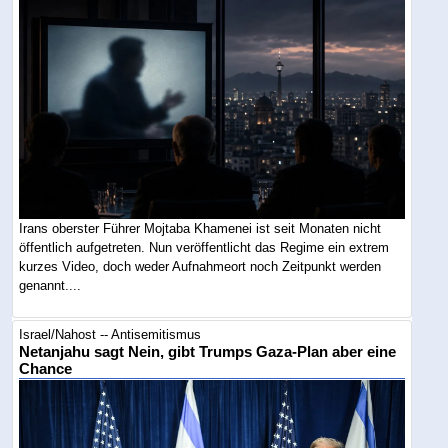
Irans oberster Führer Mojtaba Khamenei ist seit Monaten nicht
öffentlich aufgetreten. Nun veröffentlicht das Regime ein extrem
kurzes Video, doch weder Aufnahmeort noch Zeitpunkt werden
genannt....
Israel/Nahost -- Antisemitismus
Netanjahu sagt Nein, gibt Trumps Gaza-Plan aber eine
Chance