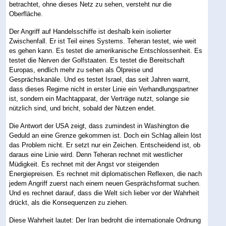
betrachtet, ohne dieses Netz zu sehen, versteht nur die
Oberfläche.
Der Angriff auf Handelsschiffe ist deshalb kein isolierter
Zwischenfall. Er ist Teil eines Systems. Teheran testet, wie weit
es gehen kann. Es testet die amerikanische Entschlossenheit. Es
testet die Nerven der Golfstaaten. Es testet die Bereitschaft
Europas, endlich mehr zu sehen als Ölpreise und
Gesprächskanäle. Und es testet Israel, das seit Jahren warnt,
dass dieses Regime nicht in erster Linie ein Verhandlungspartner
ist, sondern ein Machtapparat, der Verträge nutzt, solange sie
nützlich sind, und bricht, sobald der Nutzen endet.
Die Antwort der USA zeigt, dass zumindest in Washington die
Geduld an eine Grenze gekommen ist. Doch ein Schlag allein löst
das Problem nicht. Er setzt nur ein Zeichen. Entscheidend ist, ob
daraus eine Linie wird. Denn Teheran rechnet mit westlicher
Müdigkeit. Es rechnet mit der Angst vor steigenden
Energiepreisen. Es rechnet mit diplomatischen Reflexen, die nach
jedem Angriff zuerst nach einem neuen Gesprächsformat suchen.
Und es rechnet darauf, dass die Welt sich lieber vor der Wahrheit
drückt, als die Konsequenzen zu ziehen.
Diese Wahrheit lautet: Der Iran bedroht die internationale Ordnung