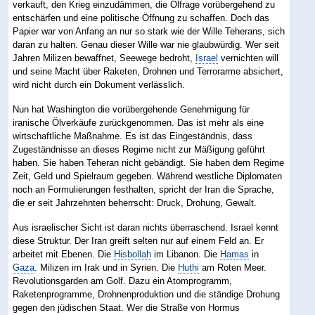
verkauft, den Krieg einzudämmen, die Ölfrage vorübergehend zu
entschärfen und eine politische Öffnung zu schaffen. Doch das
Papier war von Anfang an nur so stark wie der Wille Teherans, sich
daran zu halten. Genau dieser Wille war nie glaubwürdig. Wer seit
Jahren Milizen bewaffnet, Seewege bedroht,
Israel
vernichten will
und seine Macht über Raketen, Drohnen und Terrorarme absichert,
wird nicht durch ein Dokument verlässlich.
Nun hat Washington die vorübergehende Genehmigung für
iranische Ölverkäufe zurückgenommen. Das ist mehr als eine
wirtschaftliche Maßnahme. Es ist das Eingeständnis, dass
Zugeständnisse an dieses Regime nicht zur Mäßigung geführt
haben. Sie haben Teheran nicht gebändigt. Sie haben dem Regime
Zeit, Geld und Spielraum gegeben. Während westliche Diplomaten
noch an Formulierungen festhalten, spricht der Iran die Sprache,
die er seit Jahrzehnten beherrscht: Druck, Drohung, Gewalt.
Aus israelischer Sicht ist daran nichts überraschend. Israel kennt
diese Struktur. Der Iran greift selten nur auf einem Feld an. Er
arbeitet mit Ebenen. Die
Hisbollah
im Libanon. Die
Hamas
in
Gaza
. Milizen im Irak und in Syrien. Die
Huthi
am Roten Meer.
Revolutionsgarden am Golf. Dazu ein Atomprogramm,
Raketenprogramme, Drohnenproduktion und die ständige Drohung
gegen den jüdischen Staat. Wer die Straße von Hormus