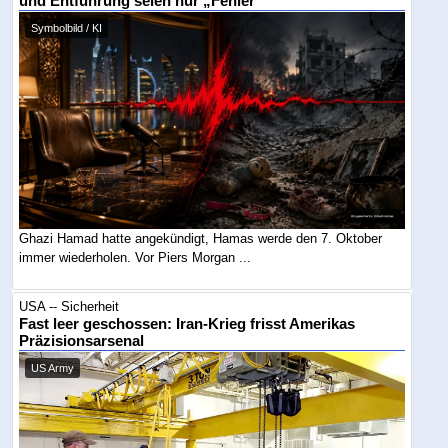
und Entführung seien nur „Fehler“
Symbolbild / KI
Ghazi Hamad hatte angekündigt, Hamas werde den 7. Oktober
immer wiederholen. Vor Piers Morgan ...
USA -- Sicherheit
Fast leer geschossen: Iran-Krieg frisst Amerikas
Präzisionsarsenal
US Army