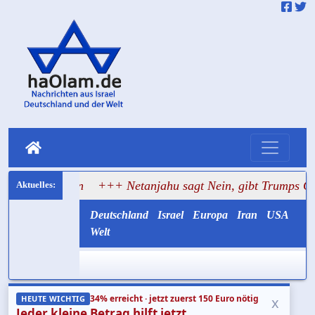
naten
+++ Netanjahu sagt Nein, gibt Trumps Gaza-Plan a
Deutschland
Israel
Europa
Iran
USA
Welt
34% erreicht · jetzt zuerst 150 Euro nötig
x
HEUTE WICHTIG
Jeder kleine Betrag hilft jetzt