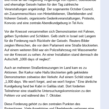
und ehemalige Geiseln hatten für den Tag zahlreiche
Veranstaltungen angekündigt. Der sogenannte October Council,
ein Zusammenschluss von Hinterbliebenen, Überlebenden und
früheren Geiseln, organisierte Gedenkveranstaltungen, Proteste,
Konvois und eine zentrale Abendkundgebung in Tel Aviv.
Vor der Knesset versammelten sich Demonstranten mit Fahnen,
gelben Symbolen und Schildern. Gelb steht in Israel seit Langem
für die Forderung nach Rückkehr der Geiseln. Reuters-Bilder
zeigten Menschen, die vor dem Parlament eine Straße blockierten.
Auf einem weiteren Bild war ein Polizeifahrzeug mit Wasserwerfer
vor der Knesset zu sehen. An einer Installation stand demnach die
Aufschrift „1000 days of neglect“.
Auch an mehreren Straßenkreuzungen im Land kam es zu
Aktionen. Bei Karkur nahe Haifa blockierten gelb gekleidete
Demonstranten zeitweise den Verkehr. Auf einem Schild stand:
„1,000 days. We won't forget, and we won't forgive.“ Eine ähnliche
Kundgebung fand bei Kabri in Galiläa statt. Dort forderten
Teilnehmer eine staatliche Untersuchungskommission zu den
Fehlern vor und während des 7. Oktober.
Diese Forderung gehört zu den zentralen Punkten des
Protesttages. Viele Angehörige und Überlebende verlangen eine