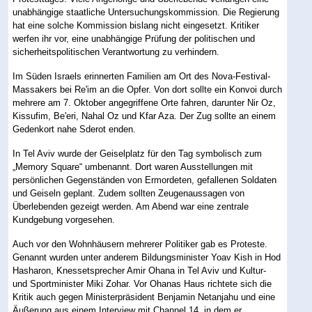
unabhängige staatliche Untersuchungskommission. Die Regierung
hat eine solche Kommission bislang nicht eingesetzt. Kritiker
werfen ihr vor, eine unabhängige Prüfung der politischen und
sicherheitspolitischen Verantwortung zu verhindern.
Im Süden Israels erinnerten Familien am Ort des Nova-Festival-
Massakers bei Re'im an die Opfer. Von dort sollte ein Konvoi durch
mehrere am 7. Oktober angegriffene Orte fahren, darunter Nir Oz,
Kissufim, Be'eri, Nahal Oz und Kfar Aza. Der Zug sollte an einem
Gedenkort nahe Sderot enden.
In Tel Aviv wurde der Geiselplatz für den Tag symbolisch zum
„Memory Square“ umbenannt. Dort waren Ausstellungen mit
persönlichen Gegenständen von Ermordeten, gefallenen Soldaten
und Geiseln geplant. Zudem sollten Zeugenaussagen von
Überlebenden gezeigt werden. Am Abend war eine zentrale
Kundgebung vorgesehen.
Auch vor den Wohnhäusern mehrerer Politiker gab es Proteste.
Genannt wurden unter anderem Bildungsminister Yoav Kish in Hod
Hasharon, Knessetsprecher Amir Ohana in Tel Aviv und Kultur-
und Sportminister Miki Zohar. Vor Ohanas Haus richtete sich die
Kritik auch gegen Ministerpräsident Benjamin Netanjahu und eine
Äußerung aus einem Interview mit Channel 14, in dem er