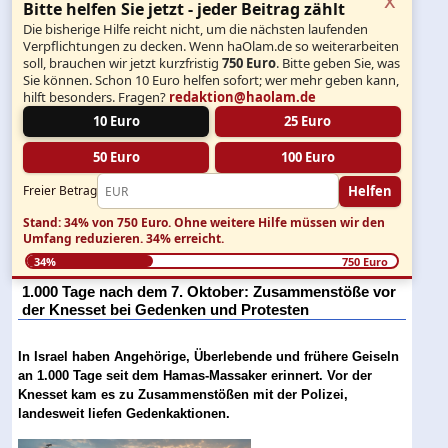
Bitte helfen Sie jetzt - jeder Beitrag zählt
Die bisherige Hilfe reicht nicht, um die nächsten laufenden
Verpflichtungen zu decken. Wenn haOlam.de so weiterarbeiten
soll, brauchen wir jetzt kurzfristig
750 Euro
. Bitte geben Sie, was
Sie können. Schon 10 Euro helfen sofort; wer mehr geben kann,
hilft besonders. Fragen?
redaktion@haolam.de
10 Euro
25 Euro
50 Euro
100 Euro
Helfen
Freier Betrag
Stand: 34% von 750 Euro.
Ohne weitere Hilfe müssen wir den
Umfang reduzieren.
34% erreicht.
34%
750 Euro
1.000 Tage nach dem 7. Oktober: Zusammenstöße vor
der Knesset bei Gedenken und Protesten
In Israel haben Angehörige, Überlebende und frühere Geiseln
an 1.000 Tage seit dem Hamas-Massaker erinnert. Vor der
Knesset kam es zu Zusammenstößen mit der Polizei,
landesweit liefen Gedenkaktionen.