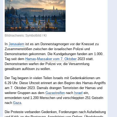
Bildnachweis: Symbolbild / KI
In
Jerusalem
ist es am Donnerstagmorgen vor der Knesset zu
Zusammenstößen zwischen der israelischen Polizei und
Demonstranten gekommen. Die Kundgebungen fanden am 1.000.
Tag seit dem
Hamas
-
Massaker vom 7. Oktober
2023 statt.
Demonstranten warfen der Polizei vor, die Versammlung
gewaltsam auflösen zu wollen.
Der Tag begann in vielen Teilen Israels mit Gedenkaktionen um
6.29 Uhr. Diese Uhrzeit erinnert an den Beginn des Hamas-Angriffs
am 7. Oktober 2023. Damals drangen Terroristen der Hamas und
weiterer Gruppen aus dem
Gazastreifen
nach
Israel
ein,
ermordeten rund 1.200 Menschen und verschleppten 251 Geiseln
nach
Gaza
.
Die Proteste verbanden Gedenken, Forderungen nach Aufarbeitung
und Kritik an der Regierung. Angehörige von Opfern, Überlebende