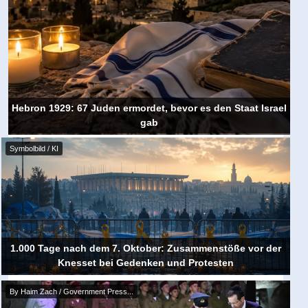
Hebron 1929: 67 Juden ermordet, bevor es den Staat Israel
gab
Symbolbild / KI
1.000 Tage nach dem 7. Oktober: Zusammenstöße vor der
Jom haSchoa am 14. April: Um 09:00 Uhr deutscher Zeit
Knesset bei Gedenken und Protesten
steht Israel still
By Haim Zach / Government Press...