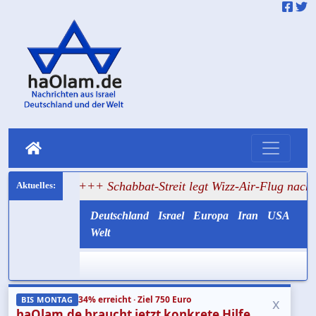
ie USA
+++ Schabbat-Streit legt Wizz-Air-Flug nach Tel Av
Deutschland
Israel
Europa
Iran
USA
Welt
34% erreicht · Ziel 750 Euro
x
BIS MONTAG
haOlam.de braucht jetzt konkrete Hilfe