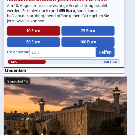
Am 10. August muss eine wichtige Verpflichtung bezahlt
werden. Es fehlen noch rund
495 Euro
, sonst kann
haOlam.de vorübergehend offline gehen. Bitte geben Sie
jetzt, was Sie können.
10 Euro
25 Euro
50 Euro
100 Euro
Helfen
Freier Betrag
34%
750 Euro
Gedenken
Symbolbild / KI