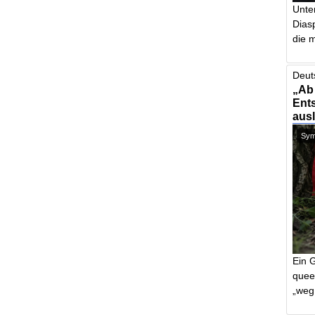
Unte
Dias
die m
Deut
„Ab
Ents
aus
Symb
Ein 
quee
„weg 