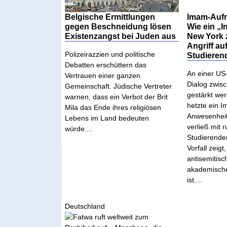
Belgische Ermittlungen
Imam-Aufr
gegen Beschneidung lösen
Wie ein „In
Existenzangst bei Juden aus
New York 
Angriff au
Polizeirazzien und politische
Studieren
Debatten erschüttern das
An einer US-
Vertrauen einer ganzen
Dialog zwis
Gemeinschaft. Jüdische Vertreter
gestärkt we
warnen, dass ein Verbot der Brit
hetzte ein 
Mila das Ende ihres religiösen
Anwesenheit
Lebens im Land bedeuten
verließ mit 
würde....
Studierende
Vorfall zeigt
antisemitis
akademisch
ist....
Deutschland