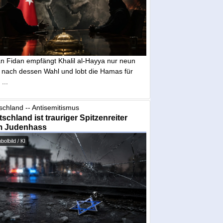
n Fidan empfängt Khalil al-Hayya nur neun
 nach dessen Wahl und lobt die Hamas für
...
schland -- Antisemitismus
schland ist trauriger Spitzenreiter
m Judenhass
olbild / KI