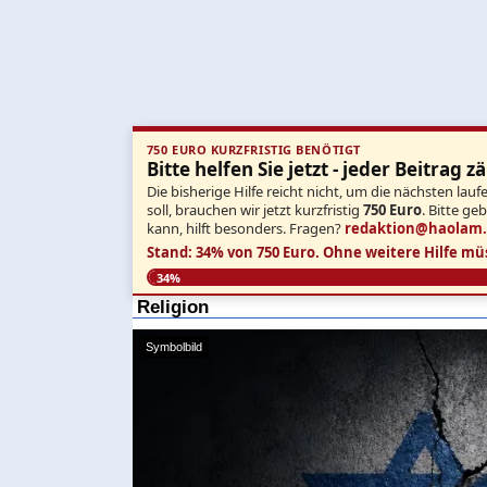
750 EURO KURZFRISTIG BENÖTIGT
Bitte helfen Sie jetzt - jeder Beitrag zä
Die bisherige Hilfe reicht nicht, um die nächsten l
soll, brauchen wir jetzt kurzfristig
750 Euro
. Bitte ge
kann, hilft besonders. Fragen?
redaktion@haolam
Stand: 34% von 750 Euro.
Ohne weitere Hilfe mü
34%
Religion
Symbolbild