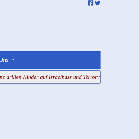
 Uns
en Kinder auf Israelhass und Terrorverklärung
+++ Der Ans