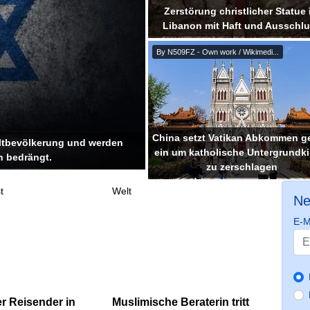
Zerstörung christlicher Statue
Libanon mit Haft und Ausschl
By N509FZ - Own work / Wikimedi...
China setzt Vatikan Abkommen ge
eltbevölkerung und werden
ein um katholische Untergrundki
n bedrängt.
zu zerschlagen
t
Welt
Ne
E-M
er Reisender in
Muslimische Beraterin tritt