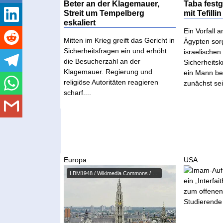
Beter an der Klagemauer,
Taba fest
Streit um Tempelberg
mit Tefilli
eskaliert
Ein Vorfall 
Mitten im Krieg greift das Gericht in
Ägypten sorg
Sicherheitsfragen ein und erhöht
israelische
die Besucherzahl an der
Sicherheitskr
Klagemauer. Regierung und
ein Mann be
religiöse Autoritäten reagieren
zunächst sei
scharf....
Europa
USA
LBM1948 / Wikimedia Commons / C...