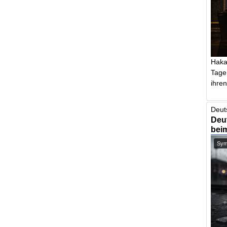
Haka
Tage
ihren 
Deut
Deut
bei
Symb