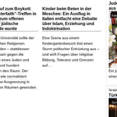
Jude
aus
uf zum Boykott:
Kinder beim Beten in der
terfaith“-Treffen in
Moschee: Ein Ausflug in
Foto
zum offenen
Italien entfacht eine Debatte
f jüdische
über Islam, Erziehung und
de wurde
Indoktrination
Universität sollte der
Eine Szene aus einem
chen Religionen
Kindergartenbesuch löst einen
rden – stattdessen
Sturm politischer Entrüstung aus –
Imam gegen die
und wirft Fragen über religiöse
 eines Juden und
Bildung, Toleranz und Grenzen
rund hundert
auf...
Ein j
n den Raum. Der
einer
, wie normalisiert
che Ausgrenzung in
en Räumen geworden
Israe
Türk
Symb