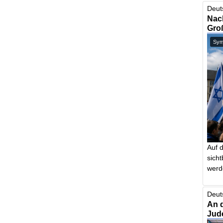
Deut
Nach
Gro
Symb
Auf 
sich
werd
Deut
An 
Jud