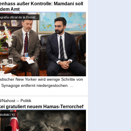
nhass außer Kontrolle: Mamdani soll
 dem Amt
grafía oficial de la Presid...
üdischer New Yorker wird wenige Schritte von
 Synagoge entfernt niedergestochen. ...
l/Nahost -- Politik
ei gratuliert neuem Hamas-Terrorchef
olbild / KI