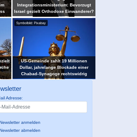
 im
Integrationsministerium: Bevorzugt
uss
Israel gezielt Orthodoxe Einwanderer?
Symbolbild: Pixabay
zielt
US-Gemeinde zahlt 19 Millionen
rche
Dollar, jahrelange Blockade einer
Chabad-Synagoge rechtswidrig
wsletter
ail Adresse:
Newsletter anmelden
Newsletter abmelden