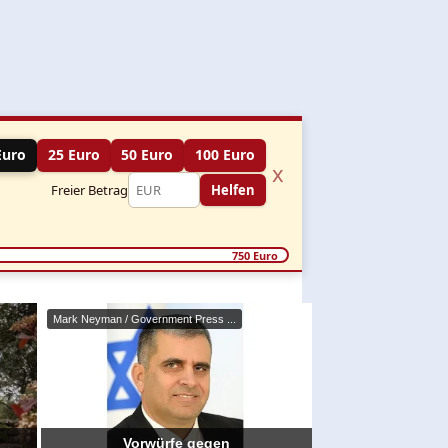
Euro
25 Euro
50 Euro
100 Euro
x
Freier Betrag
Helfen
750 Euro
Mark Neyman / Government Press ...
Vorwürfe gegen