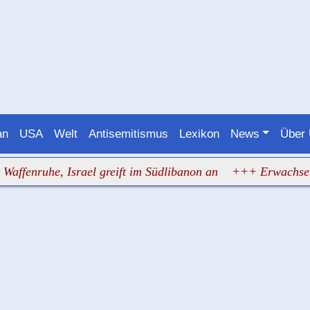
an
USA
Welt
Antisemitismus
Lexikon
News
Über
ruhe, Israel greift im Südlibanon an
+++ Erwachsene drill