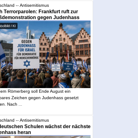
schland -- Antisemitismus
 Terrorparolen: Frankfurt ruft zur
ßdemonstration gegen Judenhass
olbild / KI
dem Römerberg soll Ende August ein
tbares Zeichen gegen Judenhass gesetzt
en. Nach ...
schland -- Antisemitismus
deutschen Schulen wächst der nächste
enhass heran