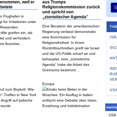
genommen, weil er
aus Trumps
n betete
Religionskommission zurück
S
und spricht von
am Flughafen in
„zionistischer Agenda“
t für Irritationen unter
Eine Beraterin der amerikanischen
TH
n Reisenden.
Regierung verlässt demonstrativ
äfte greifen ein, als
ISR
eine Kommission für
tet und verhindern
Religionsfreiheit. In ihrem
ne Ausreise....
SI
Rücktrittsschreiben greift sie Israel
und die US-Politik scharf an und
AN
behauptet, eine „zionistische
Agenda“ habe die Arbeit des
IND
Gremiums bestimmt....
RU­
VE
Europa
US
meistg
USA 